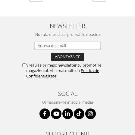
SERENDIPITY WHITE
FLOWER FESTIVAL BLUE
FLOWER FESTIVAL RED
NEWSLETTER
LOVE BIRDS
CHIQUE VERDE
Nu rata ofertele si promotiile noastre
CHIQUE ROZ
CHIQUE STRIPES VERDE
Renaissance Grey
Royal White
Vreau sa primesc newsletter cu promotiile
magazinului. Afla mai multe in
Politica de
CHIQUE STRIPES GALBEN
Confidentialitate
CHIQUE GALBEN
SOCIAL
Urmareste-ne in social media
SUPORT CLIENTI