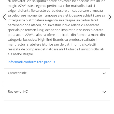
Cote Noire
cu adevarat, vin sa spuna fiecare povestile lor speciale intr-un loc
ARRIS
magic! AZAY este alegerea perfecta a celor mai sofisticati si
exigenti clienti: fie ca este vorba despre un cadou care urmeaza
CELESTIAL PLATINUM
sa celebreze momente frumoase ale vietii, despre achizitii care sa
CORNUCOPIA
intregeasca o atmosfera eleganta sau despre un cadou facut
INTAGLIO
partenerilor de afaceri, noi investim intr-o relatie cu adevarat
speciala pe termen lung. Acoperind inspirat o nisa neexploatata
JASPER CONRAN GOLD
pana acum AZAY a ales sa ofere publicului din Romania marci din
RENAISSANCE GOLD
categoria Exclusive/ High-End Brands cu produse realizate in
manufacturi si ateliere istorice sau de patrimoniu si colectii
ANTHEMION BLUE
realizate de companii detinatoare ale titlului de Furnizori Oficiali
BUTTERFLY BLOOM
ai Caselor Regale.
OLD COUNTRY ROSES
Informatii conformitate produs
PASHMINA
SIGNET PLATINUM
Caracteristici
CELESTIAL GOLD
NATURE
CHINOISERIE WHITE
Review-uri
(0)
JASPER CONRAN WHITE
GILDED MUSE
WONDERLUST