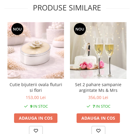
MORRIS&AMP;CO
PRODUSE SIMILARE
KINGSLEY
SERENDIPITY GOLD
SERENDIPITY PLATINUM
NOU
NOU
CHELSEA
MEDICEA
CELESTIAL
PATCHWORK WILLOW
BLUE LILY
HIBISCUS
SWAN
Cutie bijuterii ovala fluturi
Set 2 pahare sampanie
FLORENTINE TURQUOISE
si flori
argintate Ms & Mrs
153,00 Lei
356,00 Lei
ANTHEMION GREY
ORCHARD
9
IN STOC
7
IN STOC
CREATURES OF CURIOSITY
ADAUGA IN COS
ADAUGA IN COS
JARDIN
RENAISSANCE RED