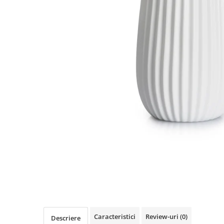
PRET
TAVITE
ACCESORII DECO
RAME FOTO
ACCESORII DECORATIVE
BOXE
SETURI PENTRU CAVIAR
SUB 500
SETURI DE CAFEA
CORPURI DE ILUMINAT
PAHARE SI CANI
SUB 200
BRANDURI
TROFEE
ACCESORII BIROU
SUB 1000
BRANDURI
SUPORTURI PENTRU PRAJITURI
SUB 2000
ROYAL ALBERT
CASETE DE BIJUTERII
SUB 3000
AZAY CASA
WATERFORD
BRANDURI
SUB 5000
JL COQUET
VALENTI
PESTE 5000
JASPER CONRAN
MARIO CIONI
VALENTI
SUB 4000
VERA WANG
ROYAL DOULTON
ARGENESI
PRODUSE
PORTMEIRION
SALVIATI
ARTHUR PRICE OF ENGLAND
VILLA ALTACHIARA
ROYAL ALBERT
CHINELLI
CĂNI
PIP STUDIO
PORTMEIRION
AZAY CASA
ACCESORII PENTRU MASĂ
COLECȚII
AZAY CASA
VERA WANG
SET CEAI &AMP; DESERT
CHINELLI
WEDGWOOD
CEASURI DE INTERIOR
MIRANDA KERR
COLECTII
ROYAL DOULTON
OBIECTE DECORATIVE
NEW COUNTRY ROSES PINK
COLECTII
VAZE DECORATIVE
ROSECONFETTI
BOURGOGNE
PRODUSE PENTRU CURĂŢAT
POLKA ROSE
LUXE
GOCCIA
Caracteristici
Review-uri
(0)
Descriere