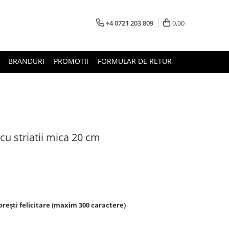
+4 0721 203 809
0,00
BRANDURI
PROMOTII
FORMULAR DE RETUR
cu striatii mica 20 cm
rești felicitare (maxim 300 caractere)