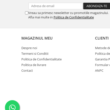
SERENDIPITY WHITE
FLOWER FESTIVAL BLUE
Vreau sa primesc newsletter cu promotiile magazinului.
FLOWER FESTIVAL RED
Afla mai multe in
Politica de Confidentialitate
LOVE BIRDS
CHIQUE VERDE
CHIQUE ROZ
MAGAZINUL MEU
CLIENTI
CHIQUE STRIPES VERDE
Renaissance Grey
Despre noi
Metode de
Royal White
Termeni si Conditii
Politica d
Politica de Confidentialitate
Garantia 
CHIQUE STRIPES GALBEN
Politica de livrare
Formular 
CHIQUE GALBEN
Contact
ANPC