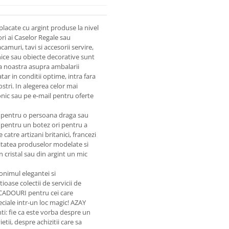
lacate cu argint produse la nivel
ri ai Caselor Regale sau
amuri, tavi si accesorii servire,
snice sau obiecte decorative sunt
tia noastra asupra ambalarii
ar in conditii optime, intra fara
ostri. In alegerea celor mai
onic sau pe e-mail pentru oferte
nt pentru o persoana draga sau
pentru un botez ori pentru a
catre artizani britanici, francezi
Calitatea produselor modelate si
 cristal sau din argint un mic
onimul elegantei si
ioase colectii de servicii de
 CADOURI pentru cei care
eciale intr-un loc magic! AZAY
enti: fie ca este vorba despre un
i, despre achizitii care sa