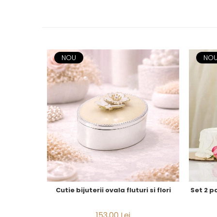
CELESTIAL
PATCHWORK WILLOW
BLUE LILY
HIBISCUS
SWAN
NOU
NO
FLORENTINE TURQUOISE
ANTHEMION GREY
ORCHARD
CREATURES OF CURIOSITY
JARDIN
RENAISSANCE RED
SERENDIPITY WHITE
FLOWER FESTIVAL BLUE
FLOWER FESTIVAL RED
LOVE BIRDS
CHIQUE VERDE
Cutie bijuterii ovala fluturi si flori
Set 2 p
CHIQUE ROZ
CHIQUE STRIPES VERDE
Renaissance Grey
153,00 Lei