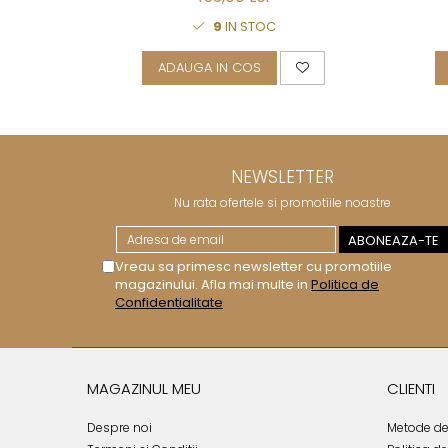
Royal White
9
IN STOC
CHIQUE STRIPES GALBEN
CHIQUE GALBEN
ADAUGA IN COS
NEWSLETTER
Nu rata ofertele si promotiile noastre
Vreau sa primesc newsletter cu promotiile
magazinului. Afla mai multe in
Politica de
Confidentialitate
MAGAZINUL MEU
CLIENTI
Despre noi
Metode de