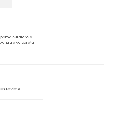
m prima curatare a
 pentru a va curata
un review.