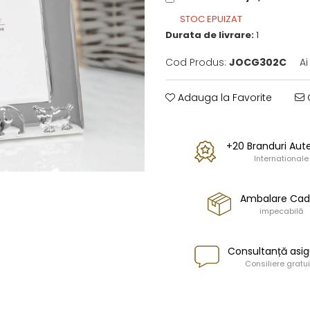
STOC EPUIZAT
Durata de livrare:
1
Cod Produs:
JOCG302C
Ai
Adauga la Favorite
C
+20 Branduri Aut
Internationale
Ambalare Ca
impecabilă
Consultanță asig
Consiliere gratui