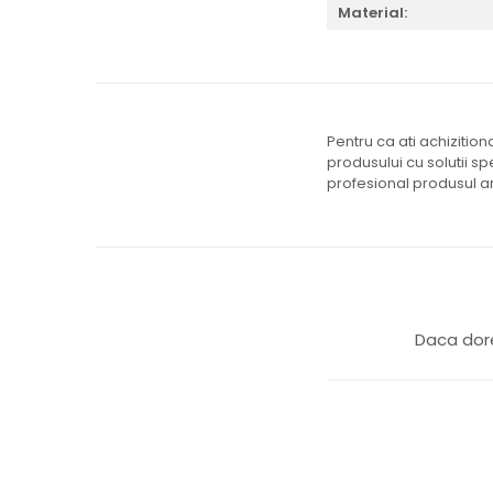
JASPER CONRAN GOLD
Material:
RENAISSANCE GOLD
ANTHEMION BLUE
BUTTERFLY BLOOM
OLD COUNTRY ROSES
PASHMINA
Pentru ca ati achizitio
SIGNET PLATINUM
produsului cu solutii s
profesional produsul ar
CELESTIAL GOLD
NATURE
CHINOISERIE WHITE
JASPER CONRAN WHITE
GILDED MUSE
WONDERLUST
Daca dore
MORRIS&AMP;CO
KINGSLEY
SERENDIPITY GOLD
SERENDIPITY PLATINUM
CHELSEA
MEDICEA