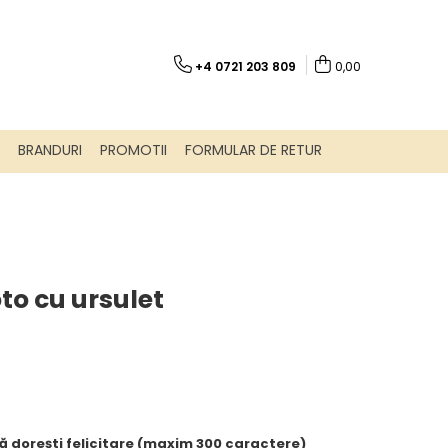
+4 0721 203 809
0,00
BRANDURI
PROMOTII
FORMULAR DE RETUR
to cu ursulet
ă dorești felicitare (maxim 300 caractere)