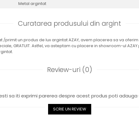
Metal argintat
Curatarea produsului din argint
nat /primit un produs de lux argintat AZAY, avem placerea sa va oferi
peciale, GRATUIT. Astfel, va asteptam cu placere in showroom-ul AZAY
gintat.
Review-uri
(0)
sti sa iti exprimi parerea despre acest produs poti adauga 
SCRIE UN REVIEW