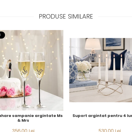
PRODUSE SIMILARE
U
Suport argintat pentru 4 l
ahare sampanie argintate Ms
& Mrs
530,00 Lei
356,00 Lei