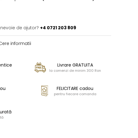
 nevoie de ajutor?
+4 0721 203 809
ere informatii
entice
Livrare GRATUITA
la comenzi de minim 300 Ron
dou
FELICITARE cadou
pentru fiecare comanda
urată
tă