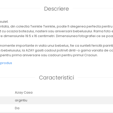
Descriere
sulet.
tata, din colectia Twinkle Twinkle, poate fi alegerea perfecta pentru t
cu ocazia botezului, nasterii sau aniversarii bebelusului. Rama foto
e dimensiunile 19.5 x 16 centimetri. Dimensiunea fotografiei ce se poa
omente importante in viata unui bebelus, fie ca sunteti fericitii parinti,
a bebelusului, la AZAY gasiti cadoul potrivit dintr-o gama variata de c
 pentru prima aniversare sau cadouri pentru primul Craciun.
e produs
Caracteristici
Azay Casa
argintiu
Da