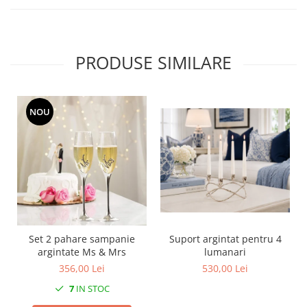
MORRIS&AMP;CO
KINGSLEY
SERENDIPITY GOLD
PRODUSE SIMILARE
SERENDIPITY PLATINUM
CHELSEA
MEDICEA
NOU
CELESTIAL
PATCHWORK WILLOW
BLUE LILY
HIBISCUS
SWAN
FLORENTINE TURQUOISE
ANTHEMION GREY
Set 2 pahare sampanie
Suport argintat pentru 4
ORCHARD
argintate Ms & Mrs
lumanari
CREATURES OF CURIOSITY
356,00 Lei
530,00 Lei
JARDIN
7
IN STOC
RENAISSANCE RED