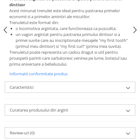
Cote Noire
dintisor
ARRIS
Acest minunat trenulet este ideal pentru pastrarea primelor
CELESTIAL PLATINUM
economii si a primelor amintiri ale micutilor.
Trenuletul este format din:
CORNUCOPIA
o locomotiva argintata, care functioneaza ca pusculita;
INTAGLIO
un vagon argintat pentru pastrarea primului dintisor si a
JASPER CONRAN GOLD
primei suvite care au inscriptionate mesajele "my first tooth"
(primul meu dintisor) si "my first curl" (prima mea suvita).
RENAISSANCE GOLD
Trenuletul poate reprezenta un cadou dragut si util pentru
ANTHEMION BLUE
proaspetii parinti care sarbatoresc venirea pe lume, botezul sau
BUTTERFLY BLOOM
prima aniversare a bebelusului.
OLD COUNTRY ROSES
Informatii conformitate produs
PASHMINA
Caracteristici
SIGNET PLATINUM
CELESTIAL GOLD
NATURE
Curatarea produsului din argint
CHINOISERIE WHITE
JASPER CONRAN WHITE
GILDED MUSE
Review-uri
(0)
WONDERLUST