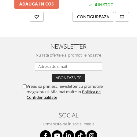
SERENDIPITY WHITE
ADAUGA IN COS
6
IN STOC
FLOWER FESTIVAL BLUE
CONFIGUREAZA
FLOWER FESTIVAL RED
LOVE BIRDS
CHIQUE VERDE
CHIQUE ROZ
NEWSLETTER
CHIQUE STRIPES VERDE
Nu rata ofertele si promotiile noastre
Renaissance Grey
Royal White
CHIQUE STRIPES GALBEN
CHIQUE GALBEN
Vreau sa primesc newsletter cu promotiile
magazinului. Afla mai multe in
Politica de
Confidentialitate
SOCIAL
Urmareste-ne in social media