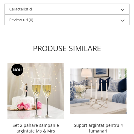
Cote Noire
ARRIS
Caracteristici
CELESTIAL PLATINUM
Review-uri
(0)
CORNUCOPIA
INTAGLIO
JASPER CONRAN GOLD
RENAISSANCE GOLD
PRODUSE SIMILARE
ANTHEMION BLUE
BUTTERFLY BLOOM
OLD COUNTRY ROSES
NOU
PASHMINA
SIGNET PLATINUM
CELESTIAL GOLD
NATURE
CHINOISERIE WHITE
JASPER CONRAN WHITE
GILDED MUSE
Set 2 pahare sampanie
Suport argintat pentru 4
WONDERLUST
argintate Ms & Mrs
lumanari