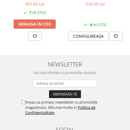
356,00 Lei
530,00 Lei
MORRIS&AMP;CO
KINGSLEY
7
IN STOC
SERENDIPITY GOLD
ADAUGA IN COS
6
IN STOC
SERENDIPITY PLATINUM
CHELSEA
CONFIGUREAZA
MEDICEA
CELESTIAL
PATCHWORK WILLOW
NEWSLETTER
BLUE LILY
HIBISCUS
Nu rata ofertele si promotiile noastre
SWAN
FLORENTINE TURQUOISE
ANTHEMION GREY
ORCHARD
Vreau sa primesc newsletter cu promotiile
magazinului. Afla mai multe in
Politica de
CREATURES OF CURIOSITY
Confidentialitate
JARDIN
RENAISSANCE RED
SOCIAL