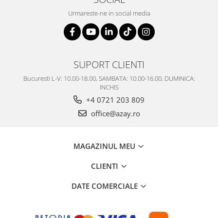
SERENDIPITY WHITE
Urmareste-ne in social media
FLOWER FESTIVAL BLUE
FLOWER FESTIVAL RED
LOVE BIRDS
CHIQUE VERDE
SUPORT CLIENTI
CHIQUE ROZ
Bucuresti L-V: 10.00-18.00, SAMBATA: 10.00-16.00, DUMINICA:
CHIQUE STRIPES VERDE
INCHIS
Renaissance Grey
+4 0721 203 809
Royal White
office@azay.ro
CHIQUE STRIPES GALBEN
CHIQUE GALBEN
MAGAZINUL MEU
CLIENTI
DATE COMERCIALE