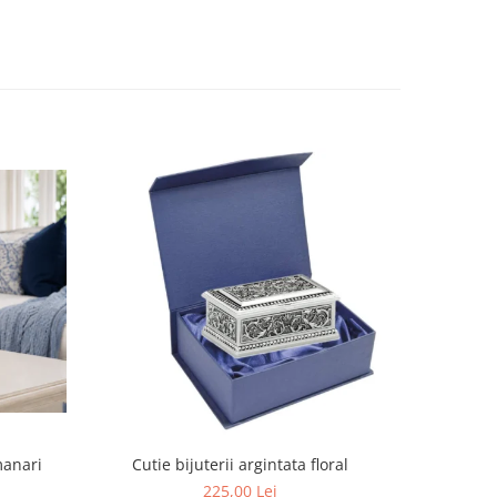
manari
Cutie bijuterii argintata floral
Set portela
farfurii 28
225,00 Lei