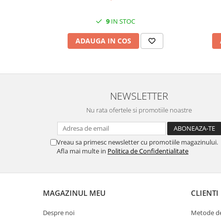
MORRIS&AMP;CO
KINGSLEY
9
IN STOC
SERENDIPITY GOLD
ADAUGA IN COS
SERENDIPITY PLATINUM
CHELSEA
MEDICEA
CELESTIAL
NEWSLETTER
PATCHWORK WILLOW
BLUE LILY
Nu rata ofertele si promotiile noastre
HIBISCUS
SWAN
Vreau sa primesc newsletter cu promotiile magazinului.
FLORENTINE TURQUOISE
Afla mai multe in
Politica de Confidentialitate
ANTHEMION GREY
ORCHARD
CREATURES OF CURIOSITY
MAGAZINUL MEU
CLIENTI
JARDIN
RENAISSANCE RED
Despre noi
Metode de