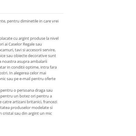
nte, pentru diminetile in care vrei
lacate cu argint produse la nivel
ri ai Caselor Regale sau
amuri, tavi si accesorii servire,
snice sau obiecte decorative sunt
tia noastra asupra ambalarii
ar in conditii optime, intra fara
ostri. In alegerea celor mai
onic sau pe e-mail pentru oferte
nt pentru o persoana draga sau
pentru un botez ori pentru a
catre artizani britanici, francezi
Calitatea produselor modelate si
 cristal sau din argint un mic