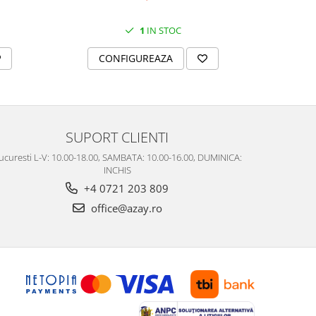
1
IN STOC
CONFIGUREAZA
C
SUPORT CLIENTI
ucuresti L-V: 10.00-18.00, SAMBATA: 10.00-16.00, DUMINICA:
INCHIS
+4 0721 203 809
office@azay.ro