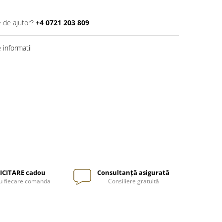
e de ajutor?
+4 0721 203 809
informatii
ICITARE cadou
Consultanță asigurată
u fiecare comanda
Consiliere gratuită