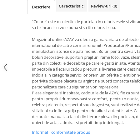
FRAPIERE
GEORGIA
LUCREZIA
VESTA
Caracteristici
Review-uri
(0)
Descriere
PAHARE SI ACCESORII
SAMOA
ELISA
CORPORATE
SET PENTRU BĂUTURI
PIVOINE
TONDO DONI
FLOWER
“Colore” este o colectie de portelan in culori vesele si vibra
TĂVI SI ACCESORII
ESMERALDA BLANC, GOLD,
ORPHOS
TABLE
sa te incarci cu voie buna si sa iti colorezi ziua.
PLATINUM
ACCESORII PENTRU FEMEI
CILI
BABY COLLECTION
Magazinul online AZAY va ofera o gama variata de obiecte p
CHARDONS GOLD, PLATINUM
SFEȘNICE
GIULIA
ROSE
international de catre cei mai renumiti Producatori/Furnizo
HEMISPHERE
RAME SI ALBUME FOTO
NETTARE DI VINO
LOVE KNOTS SILVER
manufacturi istorice de patrimoniu. Boluri pentru caviar, tac
KHAZARD OR &AMP; PLATINE
boluri decorative, suporturi prajituri, rame foto, vaze, sfe
CARAFE
NOTTE DI STELLE
WITH LOVE SILVER
parte din colectiile deosebite pe care le gasiti in site. Aten
JASPER CONRAN PLATINUM
FRUCTIERE ARGINTATE
PLINIO
WITH LOVE BLACK
impecabile a fiecarui cadou precum si livrarea catre destinat
CHINOISERIE GREEN
ACCESORII PENTRU BĂRBAȚI
YOUNG
WITH LOVE WHITE
indoiala in categoria serviciilor premium oferite clientilor n
potrivite obiecte placate cu argint ne puteti contacta telef
100 YEARS
ACCESORII PENTRU BIROU
VIP
INFINITY
personalizate care cu siguranta vor impresiona.
BLANC SUR BLANC
BOLURI DECO
PIUME
WISH
Piese elegante si inspirate, cadourile de la AZAY, fie ca su
GROSGRAIN
pentru propriul dumneavoastra comfort, pentru o nunta, 
AROME DE INTERIOR
AURIS
LOVE KNOTS GOLD
celebra prietenia, respectul sau dragostea, sunt realizate de 
LACE GOLD
TEXTILE
BOTANIC GARDEN
WITH LOVE NOUVEAU
si italieni cu infinita grija pentru detaliu si autenticitate. 
LACE PLATINUM
BIJUTERII
STELLA
WITH LOVE GOLD
decorate manual au facut din fiecare piesa din portelan, din
EQUESTRIA
obiect de arta, admirat si pretuit timp indelungat.
ARANJAMENTE FLORALE
POLKA BLUE
PERNE
Informatii conformitate produs
CHEEKY PINK