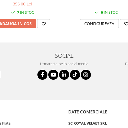
356,00 Lei
6
IN STOC
7
IN STOC
CONFIGUREAZA
ADAUGA IN COS
SOCIAL
Urmareste-ne in social media
B
DATE COMERCIALE
 Plata
SC ROYAL VELVET SRL