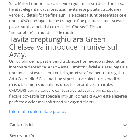
Sara Miller London face ca servirea gustarilor si a deserturilor să
MORRIS&AMP;CO
fie atat elegantă, cat si practica. Tavita este pictata cu coloarea
KINGSLEY
verde, cu detalii foarte fine aurii. Pe aceasta sunt prezentate cele
SERENDIPITY GOLD
două păsări indragostite pe crengute fine pictate cu aur. Aceste
pasari sunt caracteristice colectiei “Chelsea”. Ele sunt
SERENDIPITY PLATINUM
“impodobite” cu aur de 22 de carate.
CHELSEA
Tavita dreptunghiulara Green
MEDICEA
Chelsea va introduce in universul
CELESTIAL
Azay.
PATCHWORK WILLOW
Un loc plin de inspiratie pentru obiecte home-deco si decoratiuni
interioare deosebite. AZAY – este Furnizor Oficial Al Casei Regale a
BLUE LILY
Romaniei – si este sinonimul elegantei si rafinamentului regal in
HIBISCUS
Arta Cadourilor! Cele mai fine si pretioase colectii de servicii de
SWAN
masa, tacamuri sau pahare, obiecte decorative si mai ales
CADOURI pentru cei care conteaza cu adevarat, vin sa spuna
FLORENTINE TURQUOISE
fiecare povestile lor speciale intr-un loc magic! AZAY este alegerea
ANTHEMION GREY
perfecta a celor mai sofisticati si exigenti clienti.
ORCHARD
Informatii conformitate produs
CREATURES OF CURIOSITY
JARDIN
Caracteristici
RENAISSANCE RED
Review-uri
(0)