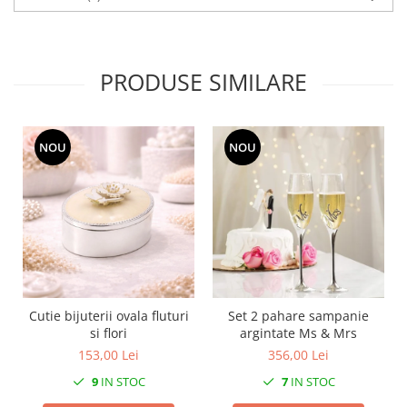
SERENDIPITY WHITE
FLOWER FESTIVAL BLUE
FLOWER FESTIVAL RED
PRODUSE SIMILARE
LOVE BIRDS
CHIQUE VERDE
CHIQUE ROZ
NOU
NOU
CHIQUE STRIPES VERDE
Renaissance Grey
Royal White
CHIQUE STRIPES GALBEN
CHIQUE GALBEN
Cutie bijuterii ovala fluturi
Set 2 pahare sampanie
si flori
argintate Ms & Mrs
153,00 Lei
356,00 Lei
9
IN STOC
7
IN STOC