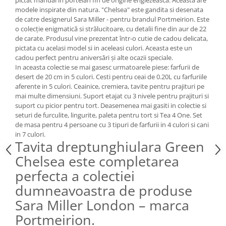
Cote Noire
pictat manual in portelan fin de origine englezeasca. Aceasta are
modele inspirate din natura. "Chelsea" este gandita si desenata
ARRIS
de catre designerul Sara Miller - pentru brandul Portmeirion. Este
CELESTIAL PLATINUM
o colecție enigmatică si strălucitoare, cu detalii fine din aur de 22
CORNUCOPIA
de carate. Produsul vine prezentat într-o cutie de cadou delicata,
pictata cu acelasi model si in aceleasi culori. Aceasta este un
INTAGLIO
cadou perfect pentru aniversări și alte ocazii speciale.
JASPER CONRAN GOLD
In aceasta colectie se mai gasesc urmatoarele piese: farfurii de
RENAISSANCE GOLD
desert de 20 cm in 5 culori. Cesti pentru ceai de 0.20L cu farfuriile
aferente in 5 culori. Ceainice, cremiera, tavite pentru prajituri pe
ANTHEMION BLUE
mai multe dimensiuni. Suport etajat cu 3 nivele pentru prajituri si
BUTTERFLY BLOOM
suport cu picior pentru tort. Deasemenea mai gasiti in colectie si
OLD COUNTRY ROSES
seturi de furculite, lingurite, paleta pentru tort si Tea 4 One. Set
de masa pentru 4 persoane cu 3 tipuri de farfurii in 4 culori si cani
PASHMINA
in 7 culori.
SIGNET PLATINUM
Tavita dreptunghiulara Green
CELESTIAL GOLD
Chelsea este completarea
NATURE
perfecta a colectiei
CHINOISERIE WHITE
dumneavoastra de produse
JASPER CONRAN WHITE
Sara Miller London – marca
GILDED MUSE
Portmeirion.
WONDERLUST