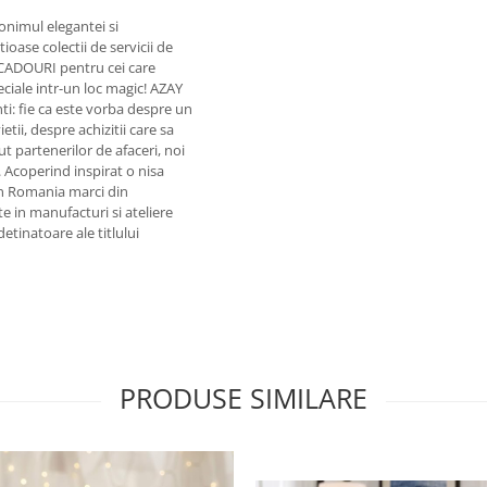
onimul elegantei si
ioase colectii de servicii de
 CADOURI pentru cei care
eciale intr-un loc magic! AZAY
enti: fie ca este vorba despre un
i, despre achizitii care sa
 partenerilor de afaceri, noi
. Acoperind inspirat o nisa
in Romania marci din
e in manufacturi si ateliere
etinatoare ale titlului
PRODUSE SIMILARE