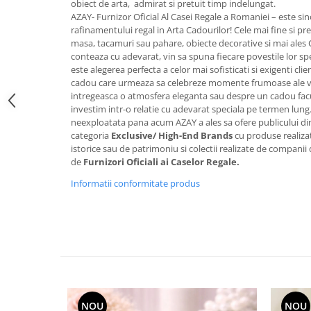
obiect de arta, admirat si pretuit timp indelungat.
FRAPIERE
GEORGIA
LUCREZIA
VESTA
AZAY- Furnizor Oficial Al Casei Regale a Romaniei – este sin
PAHARE SI ACCESORII
SAMOA
ELISA
CORPORATE
rafinamentului regal in Arta Cadourilor! Cele mai fine si pret
SET PENTRU BĂUTURI
PIVOINE
TONDO DONI
FLOWER
masa, tacamuri sau pahare, obiecte decorative si mai ales
conteaza cu adevarat, vin sa spuna fiecare povestile lor sp
TĂVI SI ACCESORII
ESMERALDA BLANC, GOLD,
ORPHOS
TABLE
este alegerea perfecta a celor mai sofisticati si exigenti cli
PLATINUM
ACCESORII PENTRU FEMEI
CILI
BABY COLLECTION
cadou care urmeaza sa celebreze momente frumoase ale vieti
CHARDONS GOLD, PLATINUM
SFEȘNICE
GIULIA
ROSE
intregeasca o atmosfera eleganta sau despre un cadou facut
HEMISPHERE
investim intr-o relatie cu adevarat speciala pe termen lung
RAME SI ALBUME FOTO
NETTARE DI VINO
LOVE KNOTS SILVER
neexploatata pana acum AZAY a ales sa ofere publicului d
KHAZARD OR &AMP; PLATINE
CARAFE
NOTTE DI STELLE
WITH LOVE SILVER
categoria
Exclusive/ High-End Brands
cu produse realizat
JASPER CONRAN PLATINUM
istorice sau de patrimoniu si colectii realizate de companii d
FRUCTIERE ARGINTATE
PLINIO
WITH LOVE BLACK
de
Furnizori Oficiali ai Caselor Regale.
CHINOISERIE GREEN
ACCESORII PENTRU BĂRBAȚI
YOUNG
WITH LOVE WHITE
100 YEARS
Informatii conformitate produs
ACCESORII PENTRU BIROU
VIP
INFINITY
BLANC SUR BLANC
BOLURI DECO
PIUME
WISH
GROSGRAIN
AROME DE INTERIOR
AURIS
LOVE KNOTS GOLD
LACE GOLD
TEXTILE
BOTANIC GARDEN
WITH LOVE NOUVEAU
LACE PLATINUM
BIJUTERII
STELLA
WITH LOVE GOLD
EQUESTRIA
ARANJAMENTE FLORALE
POLKA BLUE
PERNE
NOU
NOU
CHEEKY PINK