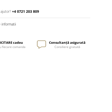
 ajutor?
+4 0721 203 809
informatii
ICITARE cadou
Consultanță asigurată
u fiecare comanda
Consiliere gratuită