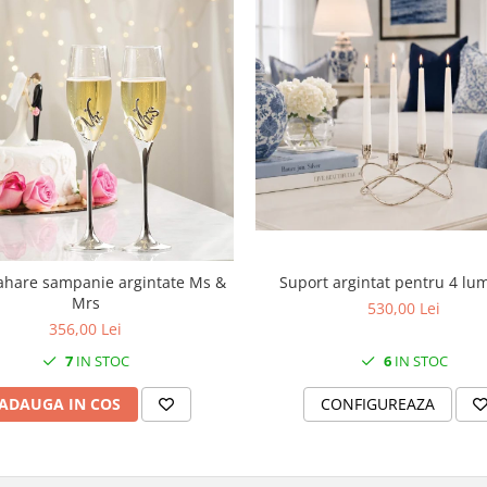
Suport argintat pentru 4 lu
ahare sampanie argintate Ms &
Mrs
530,00 Lei
356,00 Lei
6
IN STOC
7
IN STOC
CONFIGUREAZA
ADAUGA IN COS