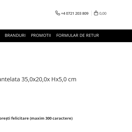
+4 0721 203 809
0,00
BRANDURI
PROMOTII
FORMULAR DE RETUR
antelata 35,0x20,0x Hx5,0 cm
rești felicitare (maxim 300 caractere)