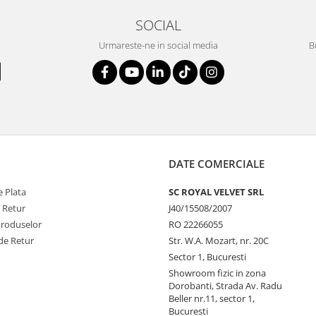
SOCIAL
Urmareste-ne in social media
B
DATE COMERCIALE
 Plata
SC ROYAL VELVET SRL
e Retur
J40/15508/2007
Produselor
RO 22266055
de Retur
Str. W.A. Mozart, nr. 20C
Sector 1, Bucuresti
Showroom fizic in zona
Dorobanti, Strada Av. Radu
Beller nr.11, sector 1,
Bucuresti