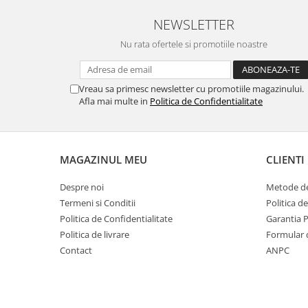
MORRIS&AMP;CO
NEWSLETTER
KINGSLEY
Nu rata ofertele si promotiile noastre
SERENDIPITY GOLD
SERENDIPITY PLATINUM
CHELSEA
Vreau sa primesc newsletter cu promotiile magazinului.
MEDICEA
Afla mai multe in
Politica de Confidentialitate
CELESTIAL
PATCHWORK WILLOW
BLUE LILY
MAGAZINUL MEU
CLIENTI
HIBISCUS
Despre noi
Metode de
SWAN
Termeni si Conditii
Politica d
FLORENTINE TURQUOISE
Politica de Confidentialitate
Garantia 
ANTHEMION GREY
Politica de livrare
Formular 
ORCHARD
Contact
ANPC
CREATURES OF CURIOSITY
JARDIN
RENAISSANCE RED