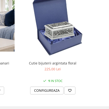
manari
Cutie bijuterii argintata floral
Set portela
farfurii 28
225,00 Lei
1
IN STOC
CONFIGUREAZA
C