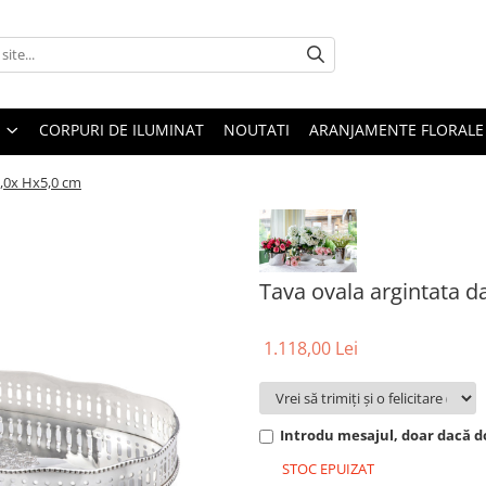
CORPURI DE ILUMINAT
NOUTATI
ARANJAMENTE FLORALE
0,0x Hx5,0 cm
Tava ovala argintata d
1.118,00 Lei
Introdu mesajul, doar dacă do
STOC EPUIZAT