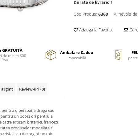
Durata de livrare:
1
Cod Produs:
6369
Ai nevoie de
Adauga la Favorite
Cere 
re GRATUITA
Ambalare Cadou
FEL
i de minim 300
impecabilă
pentr
Ron
 argint
Review-uri
(0)
nt pentru o persoana draga sau
pentru un botez ori pentru a
catre artizani britanici, francezi
Calitatea produselor modelate si
 cristal sau din argint un mic