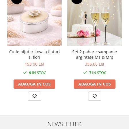
SERENDIPITY WHITE
FLOWER FESTIVAL BLUE
FLOWER FESTIVAL RED
LOVE BIRDS
CHIQUE VERDE
CHIQUE ROZ
CHIQUE STRIPES VERDE
Cutie bijuterii ovala fluturi
Set 2 pahare sampanie
Renaissance Grey
si flori
argintate Ms & Mrs
Royal White
153,00 Lei
356,00 Lei
CHIQUE STRIPES GALBEN
9
IN STOC
7
IN STOC
CHIQUE GALBEN
ADAUGA IN COS
ADAUGA IN COS
NEWSLETTER