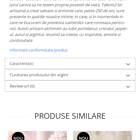
MORRIS&AMP;CO
jurul carora sa ne tesem propria poveste de viata.
Talentul lor
artizanal a creat valoare si armonie care, peste 250 de ani, sunt
KINGSLEY
prezente in spatiile noastre intime, in case, si in momentele in
SERENDIPITY GOLD
care ne bucuram de prezenta oamenilor care conteaza pentru
noi.
Acesti artizani-alchimisti au iubit portelanul, cristalul, jasper-
SERENDIPITY PLATINUM
ul, aurul si argintul, reusind sa creeze, cu inspiratie, emotie si
CHELSEA
continuitate
MEDICEA
Informatii conformitate produs
CELESTIAL
PATCHWORK WILLOW
Caracteristici
BLUE LILY
Curatarea produsului din argint
HIBISCUS
SWAN
Review-uri
(0)
FLORENTINE TURQUOISE
ANTHEMION GREY
ORCHARD
PRODUSE SIMILARE
CREATURES OF CURIOSITY
JARDIN
RENAISSANCE RED
NOU
NOU