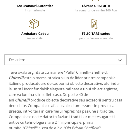
FRAPIERE
GEORGIA
LUCREZIA
VESTA
+20 Branduri Autentice
Livrare GRATUITA
PAHARE SI ACCESORII
SAMOA
ELISA
CORPORATE
Internationale
la comenzi de minim 300 Ron
SET PENTRU BĂUTURI
PIVOINE
TONDO DONI
FLOWER
TĂVI SI ACCESORII
ESMERALDA BLANC, GOLD,
ORPHOS
TABLE
PLATINUM
ACCESORII PENTRU FEMEI
CILI
BABY COLLECTION
Ambalare Cadou
FELICITARE cadou
CHARDONS GOLD, PLATINUM
impecabilă
pentru fiecare comanda
SFEȘNICE
GIULIA
ROSE
HEMISPHERE
RAME SI ALBUME FOTO
NETTARE DI VINO
LOVE KNOTS SILVER
KHAZARD OR &AMP; PLATINE
CARAFE
NOTTE DI STELLE
WITH LOVE SILVER
Descriere
JASPER CONRAN PLATINUM
FRUCTIERE ARGINTATE
PLINIO
WITH LOVE BLACK
CHINOISERIE GREEN
ACCESORII PENTRU BĂRBAȚI
YOUNG
WITH LOVE WHITE
Tava ovala argintata cu manere "Palla" Chinelli - Sheffield.
100 YEARS
Chinelli
este o marca istorica si un de lider printre companiile
ACCESORII PENTRU BIROU
VIP
INFINITY
italiene producatoare de cadouri si obiecte decorative, oferindu-
BLANC SUR BLANC
BOLURI DECO
PIUME
WISH
le un stil inconfundabil: eleganta rafinata a unui obiect argintat,
GROSGRAIN
AROME DE INTERIOR
AURIS
LOVE KNOTS GOLD
care va lumina si insufleti casa. De peste 40 de
LACE GOLD
ani
Chinelli
produce obiecte decorative sau accesorii pentru casa
TEXTILE
BOTANIC GARDEN
WITH LOVE NOUVEAU
deosebite. Compania se afla in valea Lumezzane, in provincia
LACE PLATINUM
BIJUTERII
STELLA
WITH LOVE GOLD
Brescia, intr-o tara in care fierul reprezinta pasiune si traditie.
EQUESTRIA
ARANJAMENTE FLORALE
Compania se naste datorita fuziunii traditiilor mestesugaresti
POLKA BLUE
antice cu tehnologia si are 2 linii principale: prima
PERNE
numita
“Chinelli”
si cea de a 2-a
“Old Britain Sheffield”
.
CHEEKY PINK