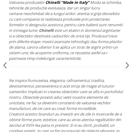
Cote Noire
Valoarea produselor
Chinelli “Made in Italy”
Moda se schimba,
ARRIS
tehnicile de productie evolueaza, dar un singur lucru
ramane neschimbat de-a lungul anilor: atentia si grija deosebita
CELESTIAL PLATINUM
cu care compania isi realizeaza produsele prin proiectarea
CORNUCOPIA
formelor si designului acestora, pentru care italienii sunt renumiti
INTAGLIO
in intreaga lume.
Chinelli
este un etalon in domeniul argintariei
si a obiectelor destinate cadourilor de orice tip. Produsul trece
JASPER CONRAN GOLD
prin diferite etape: masini avansate tehnologic dau forma placilor
RENAISSANCE GOLD
de alama, carora ulterior li se aplica un strat de argint printr-un
ANTHEMION BLUE
sistem unic de acoperire uniforma, ce reuseste astfel sa-i
pastreaze timp indelungat caracteristicile.
BUTTERFLY BLOOM
OLD COUNTRY ROSES
PASHMINA
Ne inspira frumusetea, eleganta, rafinamentul, traditia,
SIGNET PLATINUM
devotamentul, perseverenta si acel strop de magie al tututor
CELESTIAL GOLD
oamenilor implicati in crearea obiectelor care se afla in portofoliul
nostru.
Obiectele-povesti aduc vietii noastre elemente de
NATURE
unicitate, ne fac sa devenim constienti de valoarea vechilor
CHINOISERIE WHITE
manufacturi, de cei care au creat forme incredibile.
JASPER CONRAN WHITE
Creatorii acestor branduri au investit ani de zile in incercarile de a
obtine forme pure, estetice, care au atras atentia regalitatilor din
GILDED MUSE
secolul al XVIII-lea pana in prezent. Ei si-au dorit, probabil, un
WONDERLUST
cotidian estetic, in care sa fim inconjurati de obiecte vibrante, in