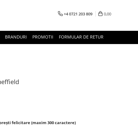
+4 0721 203 809
0,00
BRANDURI
PROMOTII
FORMULAR DE RETUR
effield
rești felicitare (maxim 300 caractere)