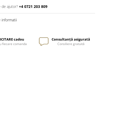
e de ajutor?
+4 0721 203 809
informatii
ICITARE cadou
Consultanță asigurată
u fiecare comanda
Consiliere gratuită