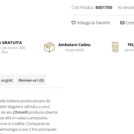
Cod Produs:
8001700
Ai nevoi
Adauga la Favorite
Cere 
re GRATUITA
Ambalare Cadou
FEL
i de minim 300
impecabilă
pentr
Ron
 argint
Review-uri
(0)
iile italiene producatoare de
abil: eleganta rafinata a unui
0 de ani
Chinelli
produce obiecte
se afla in valea Lumezzane,
siune si traditie. Compania se
hnologia si are 2 linii principale: