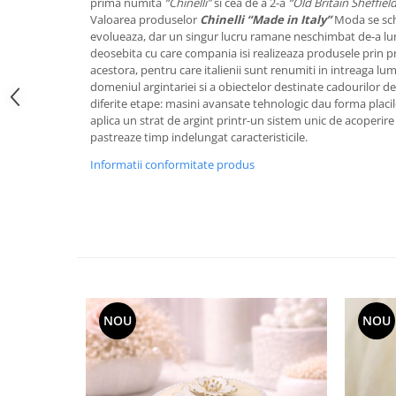
prima numita
“Chinelli”
si cea de a 2-a
“Old Britain Sheffiel
FRAPIERE
GEORGIA
LUCREZIA
VESTA
Valoarea produselor
Chinelli “Made in Italy”
Moda se sch
PAHARE SI ACCESORII
SAMOA
ELISA
CORPORATE
evolueaza, dar un singur lucru ramane neschimbat de-a lungu
SET PENTRU BĂUTURI
PIVOINE
TONDO DONI
FLOWER
deosebita cu care compania isi realizeaza produsele prin p
acestora, pentru care italienii sunt renumiti in intreaga lu
TĂVI SI ACCESORII
ESMERALDA BLANC, GOLD,
ORPHOS
TABLE
domeniul argintariei si a obiectelor destinate cadourilor de
PLATINUM
ACCESORII PENTRU FEMEI
CILI
BABY COLLECTION
diferite etape: masini avansate tehnologic dau forma placilo
CHARDONS GOLD, PLATINUM
SFEȘNICE
GIULIA
ROSE
aplica un strat de argint printr-un sistem unic de acoperire 
pastreaze timp indelungat caracteristicile.
HEMISPHERE
RAME SI ALBUME FOTO
NETTARE DI VINO
LOVE KNOTS SILVER
KHAZARD OR &AMP; PLATINE
Informatii conformitate produs
CARAFE
NOTTE DI STELLE
WITH LOVE SILVER
JASPER CONRAN PLATINUM
FRUCTIERE ARGINTATE
PLINIO
WITH LOVE BLACK
CHINOISERIE GREEN
ACCESORII PENTRU BĂRBAȚI
YOUNG
WITH LOVE WHITE
100 YEARS
ACCESORII PENTRU BIROU
VIP
INFINITY
BLANC SUR BLANC
BOLURI DECO
PIUME
WISH
GROSGRAIN
AROME DE INTERIOR
AURIS
LOVE KNOTS GOLD
LACE GOLD
TEXTILE
BOTANIC GARDEN
WITH LOVE NOUVEAU
NOU
NOU
LACE PLATINUM
BIJUTERII
STELLA
WITH LOVE GOLD
EQUESTRIA
ARANJAMENTE FLORALE
POLKA BLUE
PERNE
CHEEKY PINK