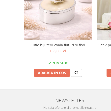
Cote Noire
ARRIS
CELESTIAL PLATINUM
CORNUCOPIA
INTAGLIO
JASPER CONRAN GOLD
RENAISSANCE GOLD
ANTHEMION BLUE
Cutie bijuterii ovala fluturi si flori
Set 2 p
BUTTERFLY BLOOM
153,00 Lei
OLD COUNTRY ROSES
PASHMINA
9
IN STOC
SIGNET PLATINUM
ADAUGA IN COS
CELESTIAL GOLD
NATURE
CHINOISERIE WHITE
JASPER CONRAN WHITE
NEWSLETTER
GILDED MUSE
Nu rata ofertele si promotiile noastre
WONDERLUST