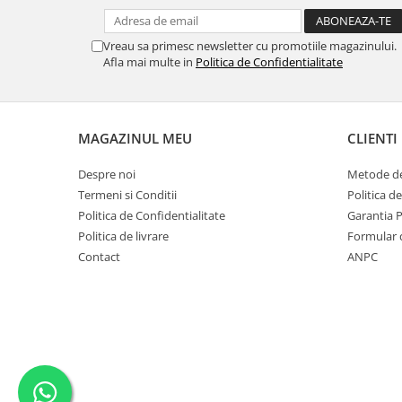
MORRIS&AMP;CO
KINGSLEY
Vreau sa primesc newsletter cu promotiile magazinului.
SERENDIPITY GOLD
Afla mai multe in
Politica de Confidentialitate
SERENDIPITY PLATINUM
CHELSEA
MEDICEA
MAGAZINUL MEU
CLIENTI
CELESTIAL
Despre noi
Metode de
PATCHWORK WILLOW
Termeni si Conditii
Politica d
BLUE LILY
Politica de Confidentialitate
Garantia 
HIBISCUS
Politica de livrare
Formular 
SWAN
Contact
ANPC
FLORENTINE TURQUOISE
ANTHEMION GREY
ORCHARD
CREATURES OF CURIOSITY
JARDIN
RENAISSANCE RED