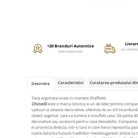
PRET
TAVITE
ACCESORII DECO
RAME FOTO
ACCESORII DECORATIVE
BOXE
SETURI PENTRU CAVIAR
SUB 500
SETURI DE CAFEA
CORPURI DE ILUMINAT
PAHARE SI CANI
SUB 200
BRANDURI
TROFEE
ACCESORII BIROU
SUB 1000
BRANDURI
SUPORTURI PENTRU PRAJITURI
SUB 2000
ROYAL ALBERT
CASETE DE BIJUTERII
SUB 3000
AZAY CASA
WATERFORD
Livra
+20 Branduri Autentice
BRANDURI
la comenz
SUB 5000
JL COQUET
VALENTI
Internationale
PESTE 5000
JASPER CONRAN
MARIO CIONI
VALENTI
SUB 4000
VERA WANG
ROYAL DOULTON
ARGENESI
PRODUSE
PORTMEIRION
SALVIATI
ARTHUR PRICE OF ENGLAND
VILLA ALTACHIARA
ROYAL ALBERT
CHINELLI
Caracteristici
Curatarea produsului din
Descriere
CĂNI
PIP STUDIO
PORTMEIRION
AZAY CASA
ACCESORII PENTRU MASĂ
Tava argintata ovala cu manere Sheffield.
COLECȚII
AZAY CASA
VERA WANG
SET CEAI &AMP; DESERT
Chinelli
este o marca istorica si un de lider printre compan
CHINELLI
WEDGWOOD
CEASURI DE INTERIOR
MIRANDA KERR
cadouri si obiecte decorative, oferindu-le un stil inconfund
COLECTII
ROYAL DOULTON
obiect argintat, care va lumina si insufleti casa. De peste 4
OBIECTE DECORATIVE
NEW COUNTRY ROSES PINK
decorative sau accesorii pentru casa deosebite. Compania 
COLECTII
VAZE DECORATIVE
ROSECONFETTI
BOURGOGNE
in provincia Brescia, intr-o tara in care fierul reprezinta pa
PRODUSE PENTRU CURĂŢAT
POLKA ROSE
LUXE
GOCCIA
naste datorita fuziunii traditiilor mestesugaresti antice cu te