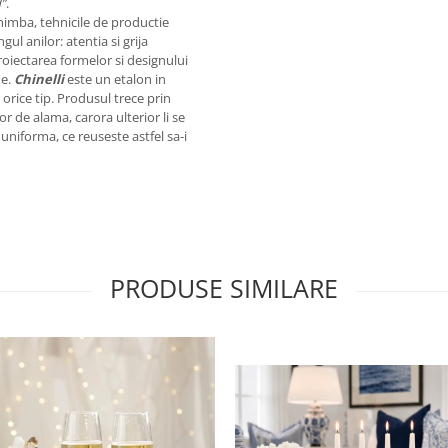
d”
.
imba, tehnicile de productie
l anilor: atentia si grija
roiectarea formelor si designului
me.
Chinelli
este un etalon in
 orice tip. Produsul trece prin
r de alama, carora ulterior li se
uniforma, ce reuseste astfel sa-i
PRODUSE SIMILARE