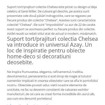
MORRIS&AMP;CO
Suport tort/prajituri colectia Chelsea este pictat cu design-ul deja
KINGSLEY
celebru al Sarei Miller. De culoare gri deschis, pe acesta sunt
SERENDIPITY GOLD
prezentate cele două păsări indragostite, care se regasesc pe
fiecare produs din colectia “Chelsea”. Acestea sunt caracteristice
SERENDIPITY PLATINUM
colectiei “Chelsea”. Ele sunt “impodobite” cu aur de 22 de carate.
CHELSEA
Acest suport se asorteaza perfect cu fiecare produs din colectie.
Astfel reusiti sa redati stilul atat de actual si modern, mix&match.
MEDICEA
Suport tort/prajituri colectia Chelsea
CELESTIAL
va introduce in universul Azay. Un
PATCHWORK WILLOW
loc de inspiratie pentru obiecte
BLUE LILY
home-deco si decoratiuni
HIBISCUS
deosebite.
SWAN
FLORENTINE TURQUOISE
Ne inspira frumusetea, eleganta, rafinamentul, traditia,
devotamentul, perseverenta si acel strop de magie al tututor
ANTHEMION GREY
oamenilor implicati in crearea obiectelor care se afla in portofoliul
ORCHARD
nostru. Obiectele-povesti aduc vietii noastre elemente de
CREATURES OF CURIOSITY
unicitate, ne fac sa devenim constienti de valoarea vechilor
manufacturi, de cei care au creat forme incredibile din aurul alb,
JARDIN
asa cum era denumit portelanul.
RENAISSANCE RED