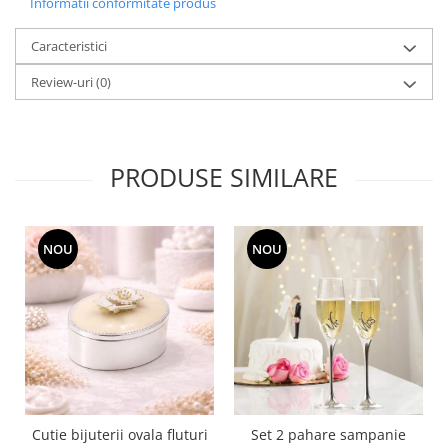
Informatii conformitate produs
SERENDIPITY WHITE
FLOWER FESTIVAL BLUE
Caracteristici
FLOWER FESTIVAL RED
Review-uri
(0)
LOVE BIRDS
CHIQUE VERDE
CHIQUE ROZ
CHIQUE STRIPES VERDE
PRODUSE SIMILARE
Renaissance Grey
Royal White
CHIQUE STRIPES GALBEN
NOU
NOU
CHIQUE GALBEN
Cutie bijuterii ovala fluturi
Set 2 pahare sampanie