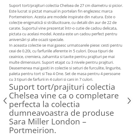
Cote Noire
Suport tort/prajituri colectia Chelsea de 27 cm diametru si picior.
ARRIS
Este lucrat si pictat manual in portelan fin englezesc marca
CELESTIAL PLATINUM
Portemeirion. Acesta are modele inspirate din natura. Este o
CORNUCOPIA
colecție enigmatică si strălucitoare, cu detalii din aur de 22 de
carate. Suportul vine prezentat într-o cutie de cadou delicata,
INTAGLIO
pictata cu acelasi model. Acesta este un cadou perfect pentru
JASPER CONRAN GOLD
aniversări și alte ocazii speciale.
RENAISSANCE GOLD
In aceasta colectie se mai gasesc urmatoarele piese: cesti pentru
ceai de 0.20L cu farfuriile aferente in 5 culori. Doua tipuri de
ANTHEMION BLUE
ceainice, cremiera, zaharnita si tavite pentru prajituri pe mai
BUTTERFLY BLOOM
multe dimensiuni. Suport etajat cu 3 nivele pentru prajituri.
Deasemenea mai gasiti in colectie si seturi de furculite, lingurite,
OLD COUNTRY ROSES
paleta pentru tort si Tea 4 One. Set de masa pentru 4 persoane
PASHMINA
cu 3 tipuri de farfurii in 4 culori si cani in 7 culori.
SIGNET PLATINUM
Suport tort/prajituri colectia
CELESTIAL GOLD
Chelsea vine ca o completare
NATURE
perfecta la colectia
CHINOISERIE WHITE
dumneavoastra de produse
JASPER CONRAN WHITE
Sara Miller London –
GILDED MUSE
Portmeirion.
WONDERLUST