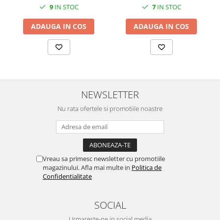
MORRIS&AMP;CO
9
IN STOC
7
IN STOC
KINGSLEY
ADAUGA IN COS
ADAUGA IN COS
SERENDIPITY GOLD
SERENDIPITY PLATINUM
CHELSEA
MEDICEA
CELESTIAL
NEWSLETTER
PATCHWORK WILLOW
Nu rata ofertele si promotiile noastre
BLUE LILY
HIBISCUS
SWAN
FLORENTINE TURQUOISE
Vreau sa primesc newsletter cu promotiile
ANTHEMION GREY
magazinului. Afla mai multe in
Politica de
ORCHARD
Confidentialitate
CREATURES OF CURIOSITY
JARDIN
SOCIAL
RENAISSANCE RED
Urmareste-ne in social media