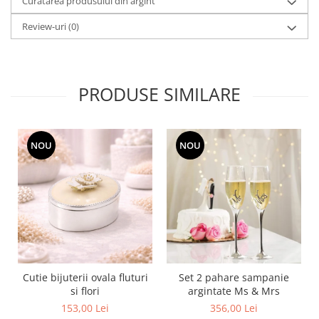
Cote Noire
Curatarea produsului din argint
ARRIS
Review-uri
(0)
CELESTIAL PLATINUM
CORNUCOPIA
INTAGLIO
JASPER CONRAN GOLD
PRODUSE SIMILARE
RENAISSANCE GOLD
ANTHEMION BLUE
BUTTERFLY BLOOM
NOU
NOU
OLD COUNTRY ROSES
PASHMINA
SIGNET PLATINUM
CELESTIAL GOLD
NATURE
CHINOISERIE WHITE
JASPER CONRAN WHITE
Cutie bijuterii ovala fluturi
Set 2 pahare sampanie
si flori
argintate Ms & Mrs
GILDED MUSE
153,00 Lei
356,00 Lei
WONDERLUST