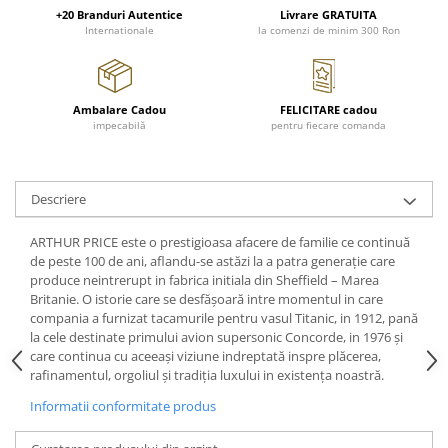
FRAPIERE
GEORGIA
LUCREZIA
VESTA
+20 Branduri Autentice
Livrare GRATUITA
PAHARE SI ACCESORII
SAMOA
ELISA
CORPORATE
Internationale
la comenzi de minim 300 Ron
SET PENTRU BĂUTURI
PIVOINE
TONDO DONI
FLOWER
TĂVI SI ACCESORII
ESMERALDA BLANC, GOLD,
ORPHOS
TABLE
PLATINUM
ACCESORII PENTRU FEMEI
CILI
BABY COLLECTION
Ambalare Cadou
FELICITARE cadou
impecabilă
pentru fiecare comanda
CHARDONS GOLD, PLATINUM
SFEȘNICE
GIULIA
ROSE
HEMISPHERE
RAME SI ALBUME FOTO
NETTARE DI VINO
LOVE KNOTS SILVER
KHAZARD OR &AMP; PLATINE
CARAFE
NOTTE DI STELLE
WITH LOVE SILVER
Descriere
JASPER CONRAN PLATINUM
FRUCTIERE ARGINTATE
PLINIO
WITH LOVE BLACK
CHINOISERIE GREEN
ACCESORII PENTRU BĂRBAȚI
YOUNG
WITH LOVE WHITE
ARTHUR PRICE este o prestigioasa afacere de familie ce continuă
100 YEARS
de peste 100 de ani, aflandu-se astăzi la a patra generaţie care
ACCESORII PENTRU BIROU
VIP
INFINITY
produce neintrerupt in fabrica initiala din Sheffield – Marea
BLANC SUR BLANC
BOLURI DECO
PIUME
WISH
Britanie. O istorie care se desfăşoară intre momentul in care
GROSGRAIN
AROME DE INTERIOR
AURIS
LOVE KNOTS GOLD
compania a furnizat tacamurile pentru vasul Titanic, in 1912, pană
la cele destinate primului avion supersonic Concorde, in 1976 şi
LACE GOLD
TEXTILE
BOTANIC GARDEN
WITH LOVE NOUVEAU
care continua cu aceeaşi viziune indreptată inspre plăcerea,
LACE PLATINUM
BIJUTERII
STELLA
WITH LOVE GOLD
rafinamentul, orgoliul şi tradiţia luxului in existenţa noastră.
EQUESTRIA
ARANJAMENTE FLORALE
Informatii conformitate produs
POLKA BLUE
PERNE
CHEEKY PINK