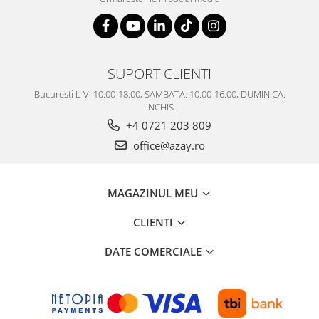
SERENDIPITY WHITE
FLOWER FESTIVAL BLUE
FLOWER FESTIVAL RED
LOVE BIRDS
SUPORT CLIENTI
CHIQUE VERDE
Bucuresti L-V: 10.00-18.00, SAMBATA: 10.00-16.00, DUMINICA:
CHIQUE ROZ
INCHIS
CHIQUE STRIPES VERDE
+4 0721 203 809
Renaissance Grey
office@azay.ro
Royal White
CHIQUE STRIPES GALBEN
CHIQUE GALBEN
MAGAZINUL MEU
CLIENTI
DATE COMERCIALE