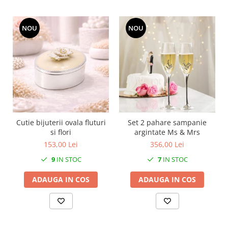
MORRIS&AMP;CO
KINGSLEY
NOU
NOU
SERENDIPITY GOLD
SERENDIPITY PLATINUM
CHELSEA
MEDICEA
CELESTIAL
PATCHWORK WILLOW
BLUE LILY
Cutie bijuterii ovala fluturi
Set 2 pahare sampanie
HIBISCUS
si flori
argintate Ms & Mrs
SWAN
153,00 Lei
356,00 Lei
FLORENTINE TURQUOISE
9
IN STOC
7
IN STOC
ANTHEMION GREY
ADAUGA IN COS
ADAUGA IN COS
ORCHARD
CREATURES OF CURIOSITY
JARDIN
RENAISSANCE RED