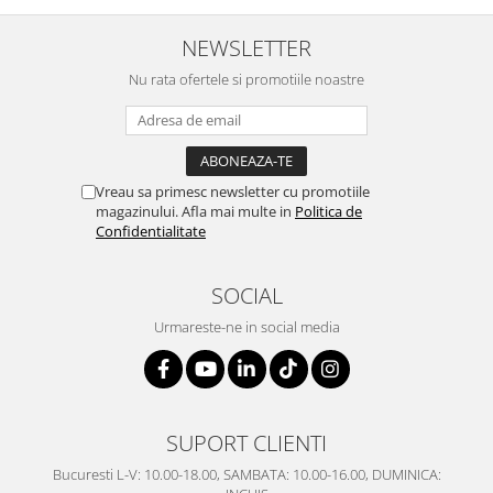
SERENDIPITY WHITE
FLOWER FESTIVAL BLUE
NEWSLETTER
FLOWER FESTIVAL RED
Nu rata ofertele si promotiile noastre
LOVE BIRDS
CHIQUE VERDE
CHIQUE ROZ
CHIQUE STRIPES VERDE
Vreau sa primesc newsletter cu promotiile
Renaissance Grey
magazinului. Afla mai multe in
Politica de
Confidentialitate
Royal White
CHIQUE STRIPES GALBEN
SOCIAL
CHIQUE GALBEN
Urmareste-ne in social media
SUPORT CLIENTI
Bucuresti L-V: 10.00-18.00, SAMBATA: 10.00-16.00, DUMINICA: