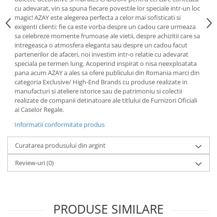
Cote Noire
cu adevarat, vin sa spuna fiecare povestile lor speciale intr-un loc
ARRIS
magic! AZAY este alegerea perfecta a celor mai sofisticati si
CELESTIAL PLATINUM
exigenti clienti: fie ca este vorba despre un cadou care urmeaza
CORNUCOPIA
sa celebreze momente frumoase ale vietii, despre achizitii care sa
intregeasca o atmosfera eleganta sau despre un cadou facut
INTAGLIO
partenerilor de afaceri, noi investim intr-o relatie cu adevarat
JASPER CONRAN GOLD
speciala pe termen lung. Acoperind inspirat o nisa neexploatata
pana acum AZAY a ales sa ofere publicului din Romania marci din
RENAISSANCE GOLD
categoria Exclusive/ High-End Brands cu produse realizate in
ANTHEMION BLUE
manufacturi si ateliere istorice sau de patrimoniu si colectii
BUTTERFLY BLOOM
realizate de companii detinatoare ale titlului de Furnizori Oficiali
ai Caselor Regale.
OLD COUNTRY ROSES
PASHMINA
Informatii conformitate produs
SIGNET PLATINUM
Curatarea produsului din argint
CELESTIAL GOLD
NATURE
Review-uri
(0)
CHINOISERIE WHITE
JASPER CONRAN WHITE
GILDED MUSE
PRODUSE SIMILARE
WONDERLUST