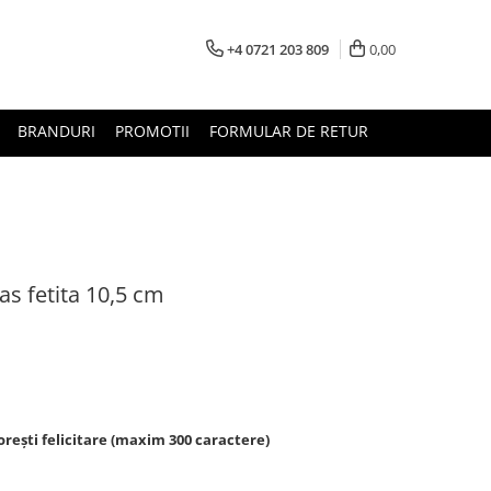
+4 0721 203 809
0,00
BRANDURI
PROMOTII
FORMULAR DE RETUR
s fetita 10,5 cm
rești felicitare (maxim 300 caractere)