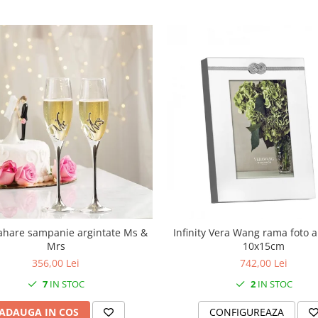
ahare sampanie argintate Ms &
Infinity Vera Wang rama foto a
Mrs
10x15cm
356,00 Lei
742,00 Lei
7
IN STOC
2
IN STOC
ADAUGA IN COS
CONFIGUREAZA