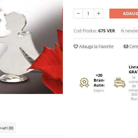
ADAUG
Cod Produs:
675 VER
Ai nevoie
Adauga la Favorite
Cere 
Livr
GRA
+20
la
Branduri
come
Autentice
de
mini
Internationale
300
Ron
w-uri
(0)