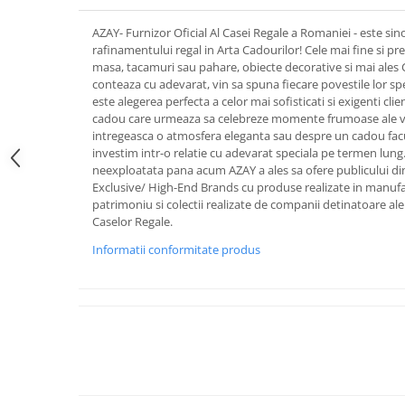
FRAPIERE
GEORGIA
LUCREZIA
VESTA
PAHARE SI ACCESORII
SAMOA
ELISA
CORPORATE
AZAY- Furnizor Oficial Al Casei Regale a Romaniei - este sin
rafinamentului regal in Arta Cadourilor! Cele mai fine si pret
SET PENTRU BĂUTURI
PIVOINE
TONDO DONI
FLOWER
masa, tacamuri sau pahare, obiecte decorative si mai ales
TĂVI SI ACCESORII
ESMERALDA BLANC, GOLD,
ORPHOS
TABLE
conteaza cu adevarat, vin sa spuna fiecare povestile lor sp
PLATINUM
ACCESORII PENTRU FEMEI
CILI
BABY COLLECTION
este alegerea perfecta a celor mai sofisticati si exigenti cli
CHARDONS GOLD, PLATINUM
cadou care urmeaza sa celebreze momente frumoase ale vieti
SFEȘNICE
GIULIA
ROSE
intregeasca o atmosfera eleganta sau despre un cadou facut
HEMISPHERE
RAME SI ALBUME FOTO
NETTARE DI VINO
LOVE KNOTS SILVER
investim intr-o relatie cu adevarat speciala pe termen lung
KHAZARD OR &AMP; PLATINE
neexploatata pana acum AZAY a ales sa ofere publicului di
CARAFE
NOTTE DI STELLE
WITH LOVE SILVER
Exclusive/ High-End Brands cu produse realizate in manufact
JASPER CONRAN PLATINUM
FRUCTIERE ARGINTATE
PLINIO
WITH LOVE BLACK
patrimoniu si colectii realizate de companii detinatoare ale ti
CHINOISERIE GREEN
ACCESORII PENTRU BĂRBAȚI
YOUNG
WITH LOVE WHITE
Caselor Regale.
100 YEARS
ACCESORII PENTRU BIROU
VIP
INFINITY
Informatii conformitate produs
BLANC SUR BLANC
BOLURI DECO
PIUME
WISH
GROSGRAIN
AROME DE INTERIOR
AURIS
LOVE KNOTS GOLD
LACE GOLD
TEXTILE
BOTANIC GARDEN
WITH LOVE NOUVEAU
LACE PLATINUM
BIJUTERII
STELLA
WITH LOVE GOLD
EQUESTRIA
ARANJAMENTE FLORALE
POLKA BLUE
PERNE
CHEEKY PINK