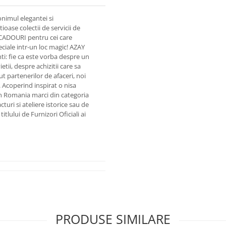
onimul elegantei si
ioase colectii de servicii de
 CADOURI pentru cei care
eciale intr-un loc magic! AZAY
enti: fie ca este vorba despre un
i, despre achizitii care sa
 partenerilor de afaceri, noi
. Acoperind inspirat o nisa
n Romania marci din categoria
uri si ateliere istorice sau de
tlului de Furnizori Oficiali ai
PRODUSE SIMILARE