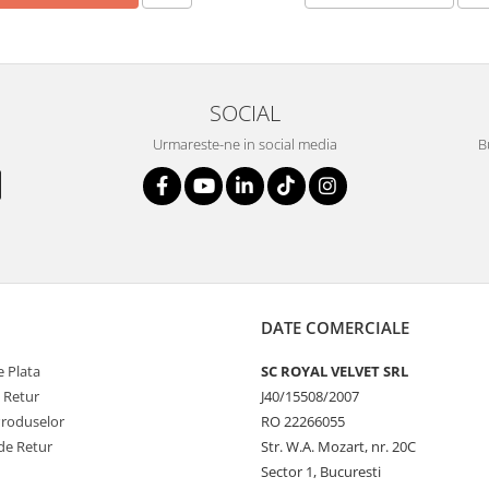
SOCIAL
Urmareste-ne in social media
B
DATE COMERCIALE
 Plata
SC ROYAL VELVET SRL
e Retur
J40/15508/2007
Produselor
RO 22266055
de Retur
Str. W.A. Mozart, nr. 20C
Sector 1, Bucuresti