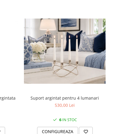
Suport argintat pentru 4 lumanari
rgintata
Cutie
530,00 Lei
6
IN STOC
CONFIGUREAZA
C