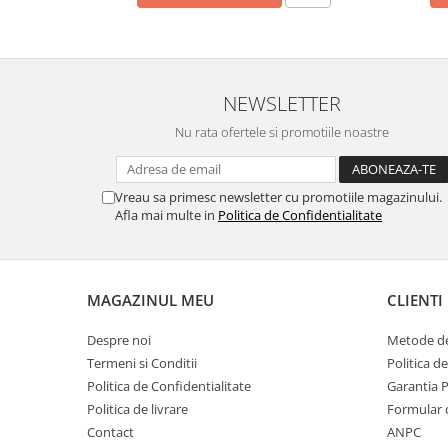
MORRIS&AMP;CO
KINGSLEY
SERENDIPITY GOLD
SERENDIPITY PLATINUM
NEWSLETTER
CHELSEA
Nu rata ofertele si promotiile noastre
MEDICEA
CELESTIAL
PATCHWORK WILLOW
Vreau sa primesc newsletter cu promotiile magazinului.
Afla mai multe in
Politica de Confidentialitate
BLUE LILY
HIBISCUS
SWAN
MAGAZINUL MEU
CLIENTI
FLORENTINE TURQUOISE
ANTHEMION GREY
Despre noi
Metode de
ORCHARD
Termeni si Conditii
Politica d
CREATURES OF CURIOSITY
Politica de Confidentialitate
Garantia 
JARDIN
Politica de livrare
Formular 
RENAISSANCE RED
Contact
ANPC