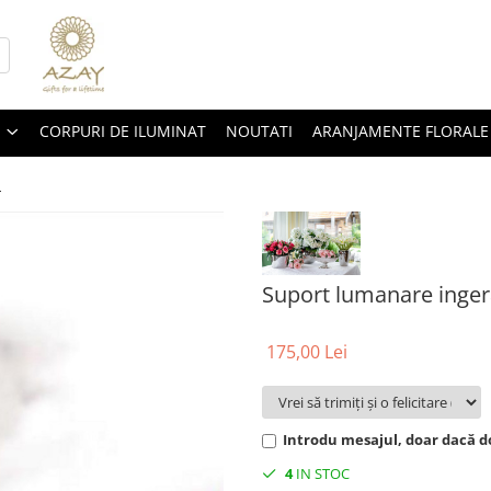
CORPURI DE ILUMINAT
NOUTATI
ARANJAMENTE FLORALE
m
Suport lumanare ingera
175,00 Lei
Introdu mesajul, doar dacă do
4
IN STOC