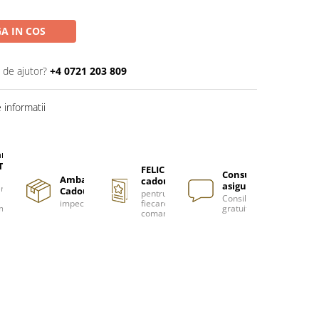
A IN COS
 de ajutor?
+4 0721 203 809
informatii
are
TUITA
FELICITARE
Consultanță
Ambalare
cadou
asigurată
nzi
Cadou
pentru
Consiliere
impecabilă
fiecare
m
gratuită
comanda