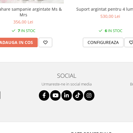
Suport argintat pentru 4 lu
ahare sampanie argintate Ms &
Mrs
530,00 Lei
356,00 Lei
6
IN STOC
7
IN STOC
CONFIGUREAZA
ADAUGA IN COS
SOCIAL
Urmareste-ne in social media
B