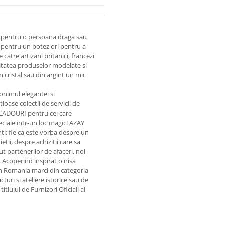
nt pentru o persoana draga sau
pentru un botez ori pentru a
catre artizani britanici, francezi
Calitatea produselor modelate si
 cristal sau din argint un mic
onimul elegantei si
ioase colectii de servicii de
 CADOURI pentru cei care
eciale intr-un loc magic! AZAY
enti: fie ca este vorba despre un
i, despre achizitii care sa
 partenerilor de afaceri, noi
. Acoperind inspirat o nisa
n Romania marci din categoria
uri si ateliere istorice sau de
tlului de Furnizori Oficiali ai