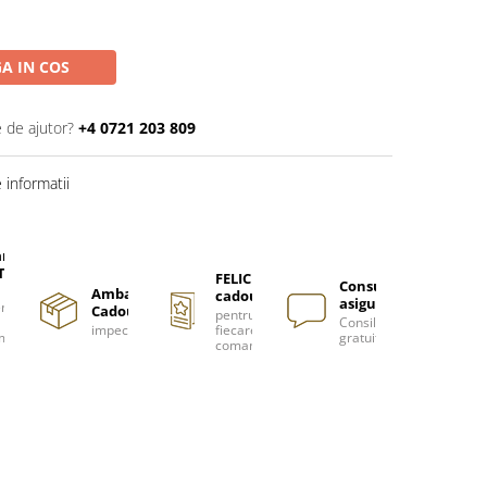
A IN COS
e de ajutor?
+4 0721 203 809
informatii
are
TUITA
FELICITARE
Consultanță
Ambalare
cadou
asigurată
nzi
Cadou
pentru
Consiliere
impecabilă
fiecare
m
gratuită
comanda