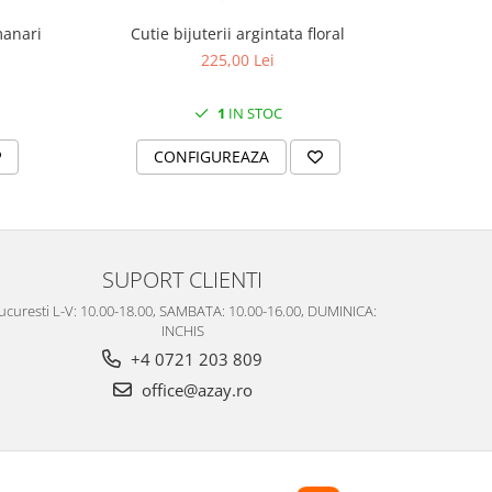
manari
Cutie bijuterii argintata floral
Set portela
farfurii 28
225,00 Lei
1
IN STOC
CONFIGUREAZA
C
SUPORT CLIENTI
ucuresti L-V: 10.00-18.00, SAMBATA: 10.00-16.00, DUMINICA:
INCHIS
+4 0721 203 809
office@azay.ro