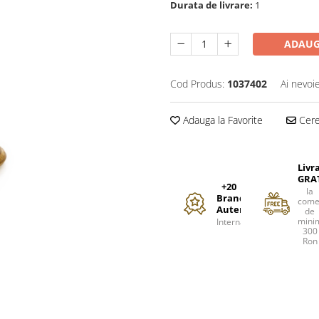
Durata de livrare:
1
ADAUG
Cod Produs:
1037402
Ai nevoi
Adauga la Favorite
Cere 
Livr
GRA
+20
la
Branduri
come
Autentice
de
mini
Internationale
300
Ron