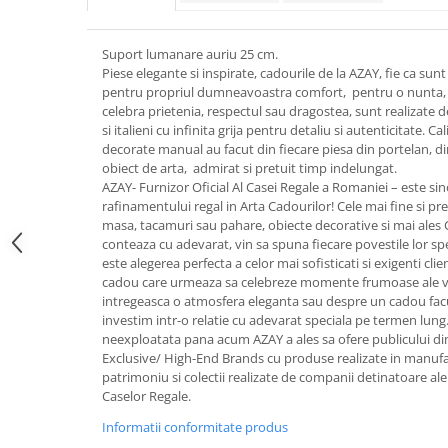
FRAPIERE
GEORGIA
LUCREZIA
VESTA
PAHARE SI ACCESORII
SAMOA
ELISA
CORPORATE
Suport lumanare auriu 25 cm.
SET PENTRU BĂUTURI
PIVOINE
TONDO DONI
FLOWER
Piese elegante si inspirate, cadourile de la AZAY, fie ca su
TĂVI SI ACCESORII
ESMERALDA BLANC, GOLD,
ORPHOS
TABLE
pentru propriul dumneavoastra comfort, pentru o nunta, 
PLATINUM
ACCESORII PENTRU FEMEI
CILI
BABY COLLECTION
celebra prietenia, respectul sau dragostea, sunt realizate de 
si italieni cu infinita grija pentru detaliu si autenticitate. 
CHARDONS GOLD, PLATINUM
SFEȘNICE
GIULIA
ROSE
decorate manual au facut din fiecare piesa din portelan, din
HEMISPHERE
RAME SI ALBUME FOTO
NETTARE DI VINO
LOVE KNOTS SILVER
obiect de arta, admirat si pretuit timp indelungat.
KHAZARD OR &AMP; PLATINE
AZAY- Furnizor Oficial Al Casei Regale a Romaniei – este sin
CARAFE
NOTTE DI STELLE
WITH LOVE SILVER
rafinamentului regal in Arta Cadourilor! Cele mai fine si pret
JASPER CONRAN PLATINUM
FRUCTIERE ARGINTATE
PLINIO
WITH LOVE BLACK
masa, tacamuri sau pahare, obiecte decorative si mai ales
CHINOISERIE GREEN
ACCESORII PENTRU BĂRBAȚI
YOUNG
WITH LOVE WHITE
conteaza cu adevarat, vin sa spuna fiecare povestile lor sp
100 YEARS
este alegerea perfecta a celor mai sofisticati si exigenti cli
ACCESORII PENTRU BIROU
VIP
INFINITY
cadou care urmeaza sa celebreze momente frumoase ale vieti
BLANC SUR BLANC
BOLURI DECO
PIUME
WISH
intregeasca o atmosfera eleganta sau despre un cadou facut
GROSGRAIN
AROME DE INTERIOR
AURIS
LOVE KNOTS GOLD
investim intr-o relatie cu adevarat speciala pe termen lung
LACE GOLD
neexploatata pana acum AZAY a ales sa ofere publicului di
TEXTILE
BOTANIC GARDEN
WITH LOVE NOUVEAU
Exclusive/ High-End Brands cu produse realizate in manufact
LACE PLATINUM
BIJUTERII
STELLA
WITH LOVE GOLD
patrimoniu si colectii realizate de companii detinatoare ale ti
EQUESTRIA
Caselor Regale.
ARANJAMENTE FLORALE
POLKA BLUE
PERNE
Informatii conformitate produs
CHEEKY PINK