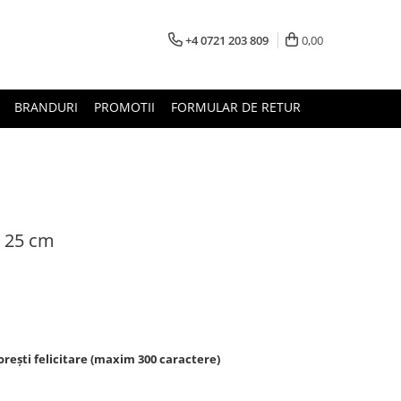
+4 0721 203 809
0,00
BRANDURI
PROMOTII
FORMULAR DE RETUR
u 25 cm
rești felicitare (maxim 300 caractere)