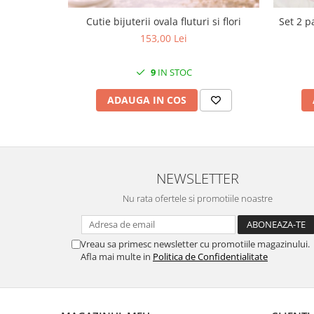
MORRIS&AMP;CO
Cutie bijuterii ovala fluturi si flori
Set 2 p
KINGSLEY
153,00 Lei
SERENDIPITY GOLD
SERENDIPITY PLATINUM
9
IN STOC
CHELSEA
ADAUGA IN COS
MEDICEA
CELESTIAL
PATCHWORK WILLOW
BLUE LILY
HIBISCUS
NEWSLETTER
SWAN
Nu rata ofertele si promotiile noastre
FLORENTINE TURQUOISE
ANTHEMION GREY
Vreau sa primesc newsletter cu promotiile magazinului.
ORCHARD
Afla mai multe in
Politica de Confidentialitate
CREATURES OF CURIOSITY
JARDIN
RENAISSANCE RED