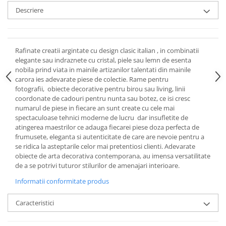
Cote Noire
Descriere
ARRIS
CELESTIAL PLATINUM
CORNUCOPIA
INTAGLIO
Rafinate creatii argintate cu design clasic italian , in combinatii
elegante sau indraznete cu cristal, piele sau lemn de esenta
JASPER CONRAN GOLD
nobila prind viata in mainile artizanilor talentati din mainile
RENAISSANCE GOLD
carora ies adevarate piese de colectie. Rame pentru
fotografii, obiecte decorative pentru birou sau living, linii
ANTHEMION BLUE
coordonate de cadouri pentru nunta sau botez, ce isi cresc
BUTTERFLY BLOOM
numarul de piese in fiecare an sunt create cu cele mai
OLD COUNTRY ROSES
spectaculoase tehnici moderne de lucru dar insufletite de
atingerea maestrilor ce adauga fiecarei piese doza perfecta de
PASHMINA
frumusete, eleganta si autenticitate de care are nevoie pentru a
SIGNET PLATINUM
se ridica la asteptarile celor mai pretentiosi clienti. Adevarate
CELESTIAL GOLD
obiecte de arta decorativa contemporana, au imensa versatilitate
de a se potrivi tuturor stilurilor de amenajari interioare.
NATURE
CHINOISERIE WHITE
Informatii conformitate produs
JASPER CONRAN WHITE
Caracteristici
GILDED MUSE
WONDERLUST