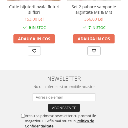
SERENDIPITY WHITE
Cutie bijuterii ovala fluturi
Set 2 pahare sampanie
FLOWER FESTIVAL BLUE
si flori
argintate Ms & Mrs
FLOWER FESTIVAL RED
153,00 Lei
356,00 Lei
LOVE BIRDS
9
IN STOC
7
IN STOC
CHIQUE VERDE
ADAUGA IN COS
ADAUGA IN COS
CHIQUE ROZ
CHIQUE STRIPES VERDE
Renaissance Grey
Royal White
CHIQUE STRIPES GALBEN
CHIQUE GALBEN
NEWSLETTER
Nu rata ofertele si promotiile noastre
Vreau sa primesc newsletter cu promotiile
magazinului. Afla mai multe in
Politica de
Confidentialitate