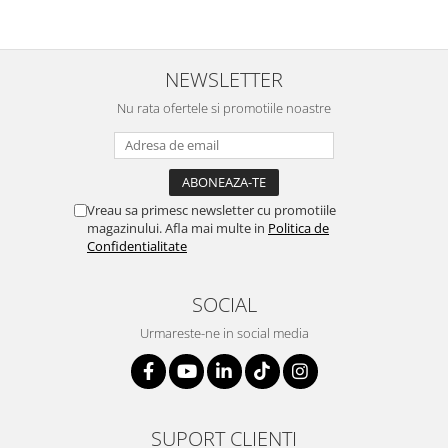
SERENDIPITY WHITE
FLOWER FESTIVAL BLUE
FLOWER FESTIVAL RED
NEWSLETTER
LOVE BIRDS
Nu rata ofertele si promotiile noastre
CHIQUE VERDE
CHIQUE ROZ
CHIQUE STRIPES VERDE
Renaissance Grey
Vreau sa primesc newsletter cu promotiile
Royal White
magazinului. Afla mai multe in
Politica de
CHIQUE STRIPES GALBEN
Confidentialitate
CHIQUE GALBEN
SOCIAL
Urmareste-ne in social media
SUPORT CLIENTI