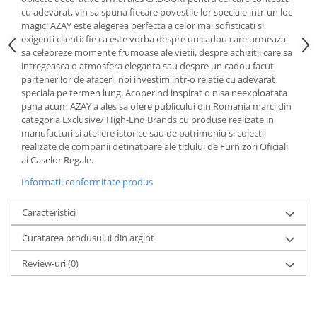
Cote Noire
cu adevarat, vin sa spuna fiecare povestile lor speciale intr-un loc
ARRIS
magic! AZAY este alegerea perfecta a celor mai sofisticati si
CELESTIAL PLATINUM
exigenti clienti: fie ca este vorba despre un cadou care urmeaza
CORNUCOPIA
sa celebreze momente frumoase ale vietii, despre achizitii care sa
intregeasca o atmosfera eleganta sau despre un cadou facut
INTAGLIO
partenerilor de afaceri, noi investim intr-o relatie cu adevarat
JASPER CONRAN GOLD
speciala pe termen lung. Acoperind inspirat o nisa neexploatata
pana acum AZAY a ales sa ofere publicului din Romania marci din
RENAISSANCE GOLD
categoria Exclusive/ High-End Brands cu produse realizate in
ANTHEMION BLUE
manufacturi si ateliere istorice sau de patrimoniu si colectii
BUTTERFLY BLOOM
realizate de companii detinatoare ale titlului de Furnizori Oficiali
ai Caselor Regale.
OLD COUNTRY ROSES
PASHMINA
Informatii conformitate produs
SIGNET PLATINUM
Caracteristici
CELESTIAL GOLD
NATURE
Curatarea produsului din argint
CHINOISERIE WHITE
Review-uri
(0)
JASPER CONRAN WHITE
GILDED MUSE
WONDERLUST