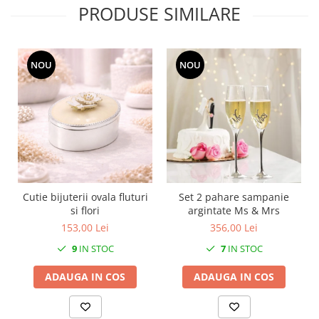
PRODUSE SIMILARE
MORRIS&AMP;CO
KINGSLEY
SERENDIPITY GOLD
NOU
NOU
SERENDIPITY PLATINUM
CHELSEA
MEDICEA
CELESTIAL
PATCHWORK WILLOW
BLUE LILY
HIBISCUS
SWAN
Cutie bijuterii ovala fluturi
Set 2 pahare sampanie
si flori
argintate Ms & Mrs
FLORENTINE TURQUOISE
153,00 Lei
356,00 Lei
ANTHEMION GREY
9
IN STOC
7
IN STOC
ORCHARD
CREATURES OF CURIOSITY
ADAUGA IN COS
ADAUGA IN COS
JARDIN
RENAISSANCE RED