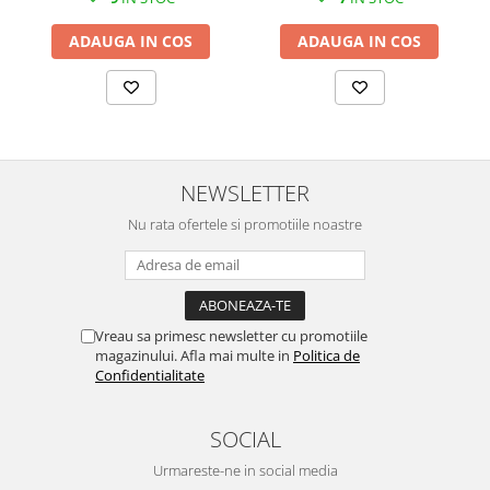
MORRIS&AMP;CO
ADAUGA IN COS
ADAUGA IN COS
KINGSLEY
SERENDIPITY GOLD
SERENDIPITY PLATINUM
CHELSEA
MEDICEA
CELESTIAL
NEWSLETTER
PATCHWORK WILLOW
Nu rata ofertele si promotiile noastre
BLUE LILY
HIBISCUS
SWAN
FLORENTINE TURQUOISE
Vreau sa primesc newsletter cu promotiile
magazinului. Afla mai multe in
Politica de
ANTHEMION GREY
Confidentialitate
ORCHARD
CREATURES OF CURIOSITY
SOCIAL
JARDIN
Urmareste-ne in social media
RENAISSANCE RED