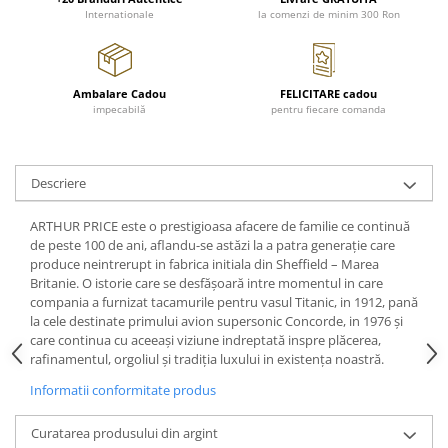
FRAPIERE
GEORGIA
LUCREZIA
VESTA
Internationale
la comenzi de minim 300 Ron
PAHARE SI ACCESORII
SAMOA
ELISA
CORPORATE
SET PENTRU BĂUTURI
PIVOINE
TONDO DONI
FLOWER
TĂVI SI ACCESORII
ESMERALDA BLANC, GOLD,
ORPHOS
TABLE
Ambalare Cadou
FELICITARE cadou
PLATINUM
ACCESORII PENTRU FEMEI
CILI
BABY COLLECTION
impecabilă
pentru fiecare comanda
CHARDONS GOLD, PLATINUM
SFEȘNICE
GIULIA
ROSE
HEMISPHERE
RAME SI ALBUME FOTO
NETTARE DI VINO
LOVE KNOTS SILVER
KHAZARD OR &AMP; PLATINE
Descriere
CARAFE
NOTTE DI STELLE
WITH LOVE SILVER
JASPER CONRAN PLATINUM
FRUCTIERE ARGINTATE
PLINIO
WITH LOVE BLACK
ARTHUR PRICE este o prestigioasa afacere de familie ce continuă
CHINOISERIE GREEN
ACCESORII PENTRU BĂRBAȚI
YOUNG
WITH LOVE WHITE
de peste 100 de ani, aflandu-se astăzi la a patra generaţie care
100 YEARS
produce neintrerupt in fabrica initiala din Sheffield – Marea
ACCESORII PENTRU BIROU
VIP
INFINITY
Britanie. O istorie care se desfăşoară intre momentul in care
BLANC SUR BLANC
BOLURI DECO
PIUME
WISH
compania a furnizat tacamurile pentru vasul Titanic, in 1912, pană
GROSGRAIN
AROME DE INTERIOR
AURIS
LOVE KNOTS GOLD
la cele destinate primului avion supersonic Concorde, in 1976 şi
LACE GOLD
care continua cu aceeaşi viziune indreptată inspre plăcerea,
TEXTILE
BOTANIC GARDEN
WITH LOVE NOUVEAU
rafinamentul, orgoliul şi tradiţia luxului in existenţa noastră.
LACE PLATINUM
BIJUTERII
STELLA
WITH LOVE GOLD
Informatii conformitate produs
EQUESTRIA
ARANJAMENTE FLORALE
POLKA BLUE
PERNE
Curatarea produsului din argint
CHEEKY PINK