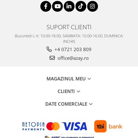
SERENDIPITY WHITE
FLOWER FESTIVAL BLUE
FLOWER FESTIVAL RED
SUPORT CLIENTI
LOVE BIRDS
CHIQUE VERDE
Bucuresti L-V: 10.00-18.00, SAMBATA: 10.00-16.00, DUMINICA:
INCHIS
CHIQUE ROZ
+4 0721 203 809
CHIQUE STRIPES VERDE
office@azay.ro
Renaissance Grey
Royal White
CHIQUE STRIPES GALBEN
MAGAZINUL MEU
CHIQUE GALBEN
CLIENTI
DATE COMERCIALE