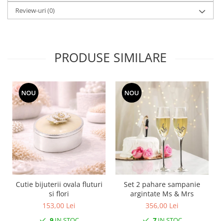
Cote Noire
ARRIS
Review-uri
(0)
CELESTIAL PLATINUM
CORNUCOPIA
INTAGLIO
PRODUSE SIMILARE
JASPER CONRAN GOLD
RENAISSANCE GOLD
ANTHEMION BLUE
NOU
NOU
BUTTERFLY BLOOM
OLD COUNTRY ROSES
PASHMINA
SIGNET PLATINUM
CELESTIAL GOLD
NATURE
CHINOISERIE WHITE
Cutie bijuterii ovala fluturi
Set 2 pahare sampanie
JASPER CONRAN WHITE
si flori
argintate Ms & Mrs
GILDED MUSE
153,00 Lei
356,00 Lei
WONDERLUST
9
IN STOC
7
IN STOC