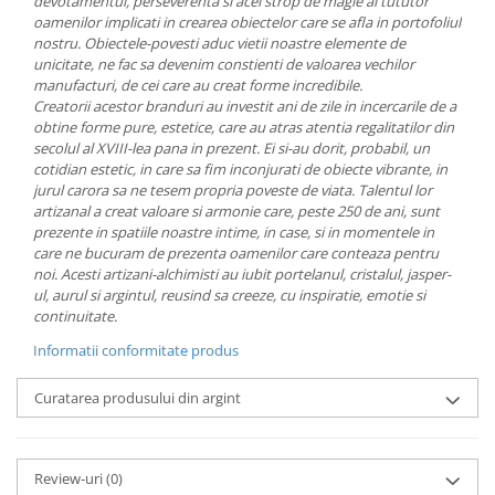
devotamentul, perseverenta si acel strop de magie al tututor
MORRIS&AMP;CO
oamenilor implicati in crearea obiectelor care se afla in portofoliul
nostru.
Obiectele-povesti aduc vietii noastre elemente de
KINGSLEY
unicitate, ne fac sa devenim constienti de valoarea vechilor
SERENDIPITY GOLD
manufacturi, de cei care au creat forme incredibile.
SERENDIPITY PLATINUM
Creatorii acestor branduri au investit ani de zile in incercarile de a
obtine forme pure, estetice, care au atras atentia regalitatilor din
CHELSEA
secolul al XVIII-lea pana in prezent. Ei si-au dorit, probabil, un
MEDICEA
cotidian estetic, in care sa fim inconjurati de obiecte vibrante, in
CELESTIAL
jurul carora sa ne tesem propria poveste de viata.
Talentul lor
artizanal a creat valoare si armonie care, peste 250 de ani, sunt
PATCHWORK WILLOW
prezente in spatiile noastre intime, in case, si in momentele in
BLUE LILY
care ne bucuram de prezenta oamenilor care conteaza pentru
HIBISCUS
noi.
Acesti artizani-alchimisti au iubit portelanul, cristalul, jasper-
ul, aurul si argintul, reusind sa creeze, cu inspiratie, emotie si
SWAN
continuitate.
FLORENTINE TURQUOISE
Informatii conformitate produs
ANTHEMION GREY
ORCHARD
Curatarea produsului din argint
CREATURES OF CURIOSITY
JARDIN
RENAISSANCE RED
Review-uri
(0)