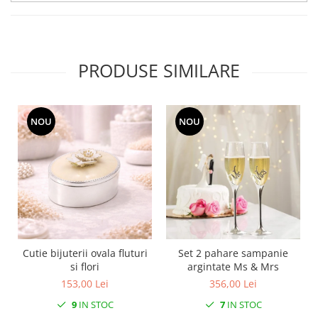
SERENDIPITY WHITE
FLOWER FESTIVAL BLUE
FLOWER FESTIVAL RED
LOVE BIRDS
PRODUSE SIMILARE
CHIQUE VERDE
CHIQUE ROZ
CHIQUE STRIPES VERDE
NOU
NOU
Renaissance Grey
Royal White
CHIQUE STRIPES GALBEN
CHIQUE GALBEN
Cutie bijuterii ovala fluturi
Set 2 pahare sampanie
si flori
argintate Ms & Mrs
153,00 Lei
356,00 Lei
9
IN STOC
7
IN STOC