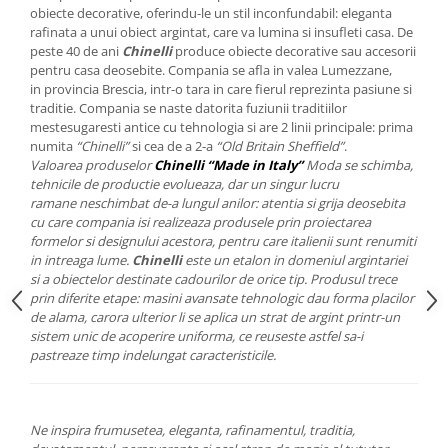
Cote Noire
obiecte decorative, oferindu-le un stil inconfundabil: eleganta
ARRIS
rafinata a unui obiect argintat, care va lumina si insufleti casa. De
CELESTIAL PLATINUM
peste 40 de ani
Chinelli
produce obiecte decorative sau accesorii
pentru casa deosebite. Compania se afla in valea Lumezzane,
CORNUCOPIA
in provincia Brescia, intr-o tara in care fierul reprezinta pasiune si
INTAGLIO
traditie. Compania se naste datorita fuziunii traditiilor
JASPER CONRAN GOLD
mestesugaresti antice cu tehnologia si are 2 linii principale: prima
numita
“Chinelli”
si cea de a 2-a
“Old Britain Sheffield”
.
RENAISSANCE GOLD
Valoarea produselor
Chinelli “Made in Italy”
Moda se schimba,
ANTHEMION BLUE
tehnicile de productie evolueaza, dar un singur lucru
BUTTERFLY BLOOM
ramane neschimbat de-a lungul anilor: atentia si grija deosebita
cu care compania isi realizeaza produsele prin proiectarea
OLD COUNTRY ROSES
formelor si designului acestora, pentru care italienii sunt renumiti
PASHMINA
in intreaga lume.
Chinelli
este un etalon in domeniul argintariei
si a obiectelor destinate cadourilor de orice tip. Produsul trece
SIGNET PLATINUM
prin diferite etape: masini avansate tehnologic dau forma placilor
CELESTIAL GOLD
de alama, carora ulterior li se aplica un strat de argint printr-un
NATURE
sistem unic de acoperire uniforma, ce reuseste astfel sa-i
pastreaze timp indelungat caracteristicile.
CHINOISERIE WHITE
JASPER CONRAN WHITE
GILDED MUSE
Ne inspira frumusetea, eleganta, rafinamentul, traditia,
WONDERLUST