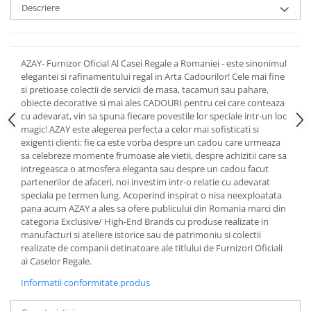
Cote Noire
Descriere
ARRIS
CELESTIAL PLATINUM
CORNUCOPIA
AZAY- Furnizor Oficial Al Casei Regale a Romaniei - este sinonimul
INTAGLIO
elegantei si rafinamentului regal in Arta Cadourilor! Cele mai fine
JASPER CONRAN GOLD
si pretioase colectii de servicii de masa, tacamuri sau pahare,
obiecte decorative si mai ales CADOURI pentru cei care conteaza
RENAISSANCE GOLD
cu adevarat, vin sa spuna fiecare povestile lor speciale intr-un loc
ANTHEMION BLUE
magic! AZAY este alegerea perfecta a celor mai sofisticati si
BUTTERFLY BLOOM
exigenti clienti: fie ca este vorba despre un cadou care urmeaza
sa celebreze momente frumoase ale vietii, despre achizitii care sa
OLD COUNTRY ROSES
intregeasca o atmosfera eleganta sau despre un cadou facut
PASHMINA
partenerilor de afaceri, noi investim intr-o relatie cu adevarat
SIGNET PLATINUM
speciala pe termen lung. Acoperind inspirat o nisa neexploatata
pana acum AZAY a ales sa ofere publicului din Romania marci din
CELESTIAL GOLD
categoria Exclusive/ High-End Brands cu produse realizate in
NATURE
manufacturi si ateliere istorice sau de patrimoniu si colectii
realizate de companii detinatoare ale titlului de Furnizori Oficiali
CHINOISERIE WHITE
ai Caselor Regale.
JASPER CONRAN WHITE
Informatii conformitate produs
GILDED MUSE
WONDERLUST