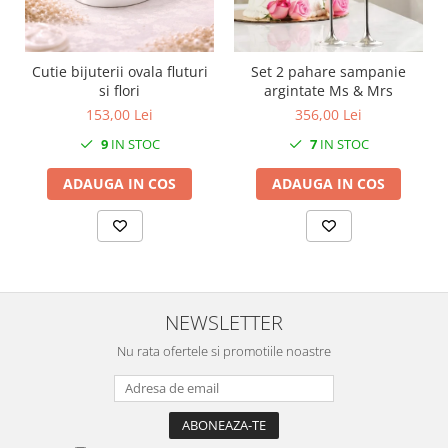
SERENDIPITY WHITE
FLOWER FESTIVAL BLUE
FLOWER FESTIVAL RED
Cutie bijuterii ovala fluturi
Set 2 pahare sampanie
LOVE BIRDS
si flori
argintate Ms & Mrs
CHIQUE VERDE
153,00 Lei
356,00 Lei
CHIQUE ROZ
9
IN STOC
7
IN STOC
CHIQUE STRIPES VERDE
ADAUGA IN COS
ADAUGA IN COS
Renaissance Grey
Royal White
CHIQUE STRIPES GALBEN
CHIQUE GALBEN
NEWSLETTER
Nu rata ofertele si promotiile noastre