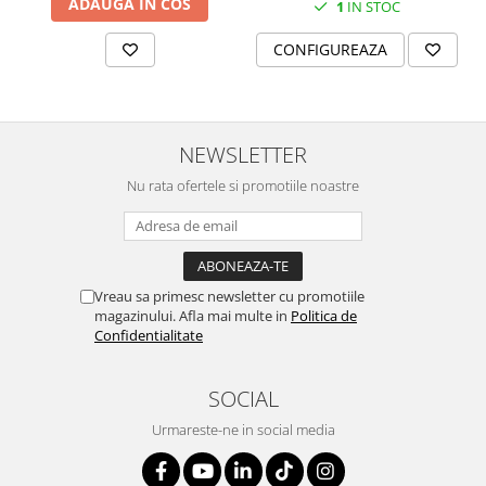
ADAUGA IN COS
1
IN STOC
SERENDIPITY WHITE
FLOWER FESTIVAL BLUE
CONFIGUREAZA
FLOWER FESTIVAL RED
LOVE BIRDS
CHIQUE VERDE
NEWSLETTER
CHIQUE ROZ
CHIQUE STRIPES VERDE
Nu rata ofertele si promotiile noastre
Renaissance Grey
Royal White
CHIQUE STRIPES GALBEN
CHIQUE GALBEN
Vreau sa primesc newsletter cu promotiile
magazinului. Afla mai multe in
Politica de
Confidentialitate
SOCIAL
Urmareste-ne in social media