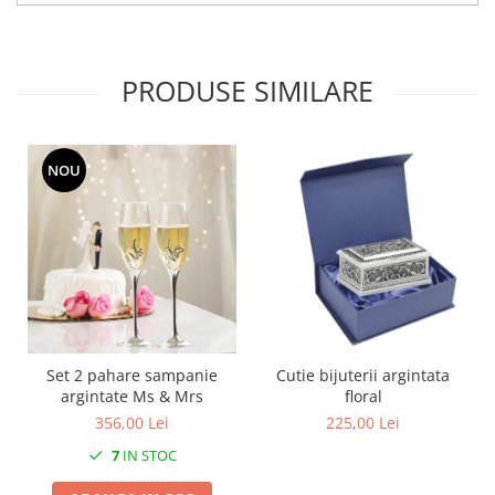
MORRIS&AMP;CO
KINGSLEY
SERENDIPITY GOLD
PRODUSE SIMILARE
SERENDIPITY PLATINUM
CHELSEA
MEDICEA
NOU
CELESTIAL
PATCHWORK WILLOW
BLUE LILY
HIBISCUS
SWAN
FLORENTINE TURQUOISE
ANTHEMION GREY
Set 2 pahare sampanie
Cutie bijuterii argintata
ORCHARD
argintate Ms & Mrs
floral
CREATURES OF CURIOSITY
356,00 Lei
225,00 Lei
JARDIN
7
IN STOC
RENAISSANCE RED