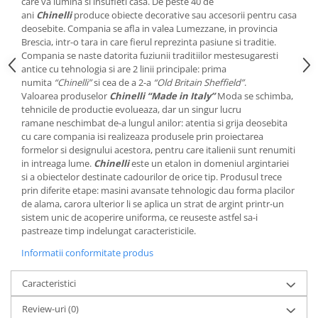
Cote Noire
care va lumina si insufleti casa. De peste 40 de
ARRIS
ani
Chinelli
produce obiecte decorative sau accesorii pentru casa
deosebite. Compania se afla in valea Lumezzane, in provincia
CELESTIAL PLATINUM
Brescia, intr-o tara in care fierul reprezinta pasiune si traditie.
CORNUCOPIA
Compania se naste datorita fuziunii traditiilor mestesugaresti
antice cu tehnologia si are 2 linii principale: prima
INTAGLIO
numita
“Chinelli”
si cea de a 2-a
“Old Britain Sheffield”
.
JASPER CONRAN GOLD
Valoarea produselor
Chinelli “Made in Italy”
Moda se schimba,
RENAISSANCE GOLD
tehnicile de productie evolueaza, dar un singur lucru
ramane neschimbat de-a lungul anilor: atentia si grija deosebita
ANTHEMION BLUE
cu care compania isi realizeaza produsele prin proiectarea
BUTTERFLY BLOOM
formelor si designului acestora, pentru care italienii sunt renumiti
OLD COUNTRY ROSES
in intreaga lume.
Chinelli
este un etalon in domeniul argintariei
si a obiectelor destinate cadourilor de orice tip. Produsul trece
PASHMINA
prin diferite etape: masini avansate tehnologic dau forma placilor
SIGNET PLATINUM
de alama, carora ulterior li se aplica un strat de argint printr-un
CELESTIAL GOLD
sistem unic de acoperire uniforma, ce reuseste astfel sa-i
pastreaze timp indelungat caracteristicile.
NATURE
Informatii conformitate produs
CHINOISERIE WHITE
JASPER CONRAN WHITE
Caracteristici
GILDED MUSE
Review-uri
(0)
WONDERLUST