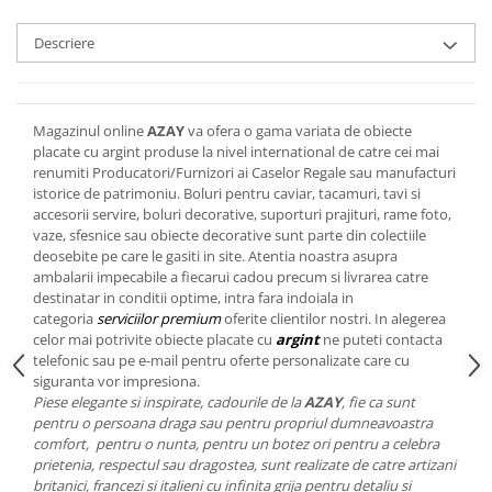
Cote Noire
ARRIS
Descriere
CELESTIAL PLATINUM
CORNUCOPIA
INTAGLIO
Magazinul online
AZAY
va ofera o gama variata de obiecte
JASPER CONRAN GOLD
placate cu argint produse la nivel international de catre cei mai
RENAISSANCE GOLD
renumiti Producatori/Furnizori ai Caselor Regale sau manufacturi
ANTHEMION BLUE
istorice de patrimoniu. Boluri pentru caviar, tacamuri, tavi si
accesorii servire, boluri decorative, suporturi prajituri, rame foto,
BUTTERFLY BLOOM
vaze, sfesnice sau obiecte decorative sunt parte din colectiile
OLD COUNTRY ROSES
deosebite pe care le gasiti in site. Atentia noastra asupra
ambalarii impecabile a fiecarui cadou precum si livrarea catre
PASHMINA
destinatar in conditii optime, intra fara indoiala in
SIGNET PLATINUM
categoria
serviciilor premium
oferite clientilor nostri. In alegerea
CELESTIAL GOLD
celor mai potrivite obiecte placate cu
argint
ne puteti contacta
telefonic sau pe e-mail pentru oferte personalizate care cu
NATURE
siguranta vor impresiona.
CHINOISERIE WHITE
Piese elegante si inspirate, cadourile de la
AZAY
, fie ca sunt
JASPER CONRAN WHITE
pentru o persoana draga sau pentru propriul dumneavoastra
comfort, pentru o nunta, pentru un botez ori pentru a celebra
GILDED MUSE
prietenia, respectul sau dragostea, sunt realizate de catre artizani
WONDERLUST
britanici, francezi si italieni cu infinita grija pentru detaliu si