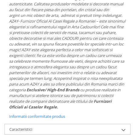
autenticitate. Calitatea produselor modelate si decorate manual
MORRIS&AMP;CO
au facut din fiecare piesa din portelan, din cristal sau din
KINGSLEY
argint un mic obiect de arta, admirat si pretuit timp indelungat.
SERENDIPITY GOLD
AZAY- Furnizor Oficial Al Casei Regale a Romaniei – este sinonimul
elegantei si rafinamentului regal in Arta Cadourilor! Cele mai fine
SERENDIPITY PLATINUM
si pretioase colectii de servicii de masa, tacamuri sau pahare,
CHELSEA
obiecte decorative si mai ales CADOURI pentru cei care conteaza
MEDICEA
cu adevarat, vin sa spuna fiecare povestile lor speciale intr-un loc
magic! AZAY este alegerea perfecta a celor mai sofisticati si
CELESTIAL
exigenti clienti: fie ca este vorba despre un cadou care urmeaza
PATCHWORK WILLOW
sa celebreze momente frumoase ale vietii, despre achizitii care sa
BLUE LILY
intregeasca o atmosfera eleganta sau despre un cadou facut
partenerilor de afaceri, noi investim intr-o relatie cu adevarat
HIBISCUS
speciala pe termen lung. Acoperind inspirat o nisa neexploatata
SWAN
pana acum AZAY a ales sa ofere publicului din Romania marci din
categoria
Exclusive/ High-End Brands
cu produse realizate in
FLORENTINE TURQUOISE
manufacturi si ateliere istorice sau de patrimoniu si colectii
ANTHEMION GREY
realizate de companii detinatoare ale titlului de
Furnizori
ORCHARD
Oficiali ai Caselor Regale.
CREATURES OF CURIOSITY
Informatii conformitate produs
JARDIN
Caracteristici
RENAISSANCE RED