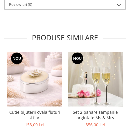
MORRIS&AMP;CO
Review-uri
(0)
KINGSLEY
SERENDIPITY GOLD
SERENDIPITY PLATINUM
CHELSEA
PRODUSE SIMILARE
MEDICEA
CELESTIAL
PATCHWORK WILLOW
NOU
NOU
BLUE LILY
HIBISCUS
SWAN
FLORENTINE TURQUOISE
ANTHEMION GREY
ORCHARD
CREATURES OF CURIOSITY
Cutie bijuterii ovala fluturi
Set 2 pahare sampanie
JARDIN
si flori
argintate Ms & Mrs
153,00 Lei
356,00 Lei
RENAISSANCE RED