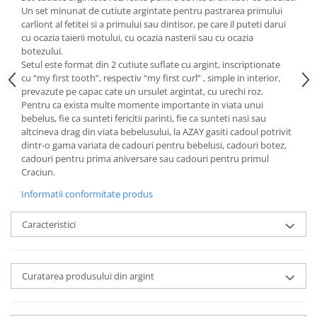
Cote Noire
Un set minunat de cutiute argintate pentru pastrarea primului
ARRIS
carliont al fetitei si a primului sau dintisor, pe care il puteti darui
CELESTIAL PLATINUM
cu ocazia taierii motului, cu ocazia nasterii sau cu ocazia
botezului.
CORNUCOPIA
Setul este format din 2 cutiute suflate cu argint, inscriptionate
INTAGLIO
cu “my first tooth”, respectiv “my first curl” , simple in interior,
JASPER CONRAN GOLD
prevazute pe capac cate un ursulet argintat, cu urechi roz.
Pentru ca exista multe momente importante in viata unui
RENAISSANCE GOLD
bebelus, fie ca sunteti fericitii parinti, fie ca sunteti nasi sau
ANTHEMION BLUE
altcineva drag din viata bebelusului, la AZAY gasiti cadoul potrivit
BUTTERFLY BLOOM
dintr-o gama variata de cadouri pentru bebelusi, cadouri botez,
cadouri pentru prima aniversare sau cadouri pentru primul
OLD COUNTRY ROSES
Craciun.
PASHMINA
Informatii conformitate produs
SIGNET PLATINUM
CELESTIAL GOLD
Caracteristici
NATURE
CHINOISERIE WHITE
JASPER CONRAN WHITE
Curatarea produsului din argint
GILDED MUSE
WONDERLUST