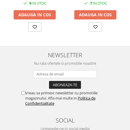
SERENDIPITY WHITE
9
IN STOC
7
IN STOC
FLOWER FESTIVAL BLUE
ADAUGA IN COS
ADAUGA IN COS
FLOWER FESTIVAL RED
LOVE BIRDS
CHIQUE VERDE
CHIQUE ROZ
CHIQUE STRIPES VERDE
NEWSLETTER
Renaissance Grey
Royal White
Nu rata ofertele si promotiile noastre
CHIQUE STRIPES GALBEN
CHIQUE GALBEN
Vreau sa primesc newsletter cu promotiile
magazinului. Afla mai multe in
Politica de
Confidentialitate
SOCIAL
Urmareste-ne in social media