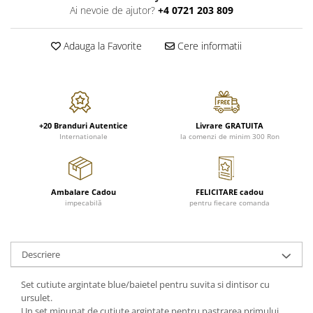
FRAPIERE
GEORGIA
LUCREZIA
VESTA
Ai nevoie de ajutor?
+4 0721 203 809
PAHARE SI ACCESORII
SAMOA
ELISA
CORPORATE
SET PENTRU BĂUTURI
PIVOINE
TONDO DONI
FLOWER
Adauga la Favorite
Cere informatii
TĂVI SI ACCESORII
ESMERALDA BLANC, GOLD,
ORPHOS
TABLE
PLATINUM
ACCESORII PENTRU FEMEI
CILI
BABY COLLECTION
CHARDONS GOLD, PLATINUM
SFEȘNICE
GIULIA
ROSE
HEMISPHERE
RAME SI ALBUME FOTO
NETTARE DI VINO
LOVE KNOTS SILVER
+20 Branduri Autentice
Livrare GRATUITA
KHAZARD OR &AMP; PLATINE
CARAFE
NOTTE DI STELLE
WITH LOVE SILVER
Internationale
la comenzi de minim 300 Ron
JASPER CONRAN PLATINUM
FRUCTIERE ARGINTATE
PLINIO
WITH LOVE BLACK
CHINOISERIE GREEN
ACCESORII PENTRU BĂRBAȚI
YOUNG
WITH LOVE WHITE
100 YEARS
ACCESORII PENTRU BIROU
VIP
INFINITY
Ambalare Cadou
FELICITARE cadou
BLANC SUR BLANC
impecabilă
pentru fiecare comanda
BOLURI DECO
PIUME
WISH
GROSGRAIN
AROME DE INTERIOR
AURIS
LOVE KNOTS GOLD
LACE GOLD
TEXTILE
BOTANIC GARDEN
WITH LOVE NOUVEAU
Descriere
LACE PLATINUM
BIJUTERII
STELLA
WITH LOVE GOLD
EQUESTRIA
ARANJAMENTE FLORALE
Set cutiute argintate blue/baietel pentru suvita si dintisor cu
POLKA BLUE
PERNE
ursulet.
CHEEKY PINK
Un set minunat de cutiute argintate pentru pastrarea primului