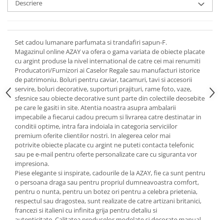
Cote Noire
Descriere
ARRIS
CELESTIAL PLATINUM
CORNUCOPIA
Set cadou lumanare parfumata si trandafiri sapun-F.
INTAGLIO
Magazinul online AZAY va ofera o gama variata de obiecte placate
cu argint produse la nivel international de catre cei mai renumiti
JASPER CONRAN GOLD
Producatori/Furnizori ai Caselor Regale sau manufacturi istorice
RENAISSANCE GOLD
de patrimoniu. Boluri pentru caviar, tacamuri, tavi si accesorii
ANTHEMION BLUE
servire, boluri decorative, suporturi prajituri, rame foto, vaze,
sfesnice sau obiecte decorative sunt parte din colectiile deosebite
BUTTERFLY BLOOM
pe care le gasiti in site. Atentia noastra asupra ambalarii
OLD COUNTRY ROSES
impecabile a fiecarui cadou precum si livrarea catre destinatar in
PASHMINA
conditii optime, intra fara indoiala in categoria serviciilor
premium oferite clientilor nostri. In alegerea celor mai
SIGNET PLATINUM
potrivite obiecte placate cu argint ne puteti contacta telefonic
CELESTIAL GOLD
sau pe e-mail pentru oferte personalizate care cu siguranta vor
NATURE
impresiona.
Piese elegante si inspirate, cadourile de la AZAY, fie ca sunt pentru
CHINOISERIE WHITE
o persoana draga sau pentru propriul dumneavoastra comfort,
JASPER CONRAN WHITE
pentru o nunta, pentru un botez ori pentru a celebra prietenia,
respectul sau dragostea, sunt realizate de catre artizani britanici,
GILDED MUSE
francezi si italieni cu infinita grija pentru detaliu si
WONDERLUST
autenticitate. Calitatea produselor modelate si decorate manual