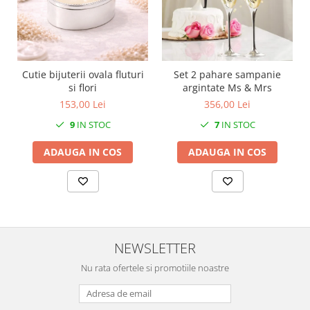
SERENDIPITY WHITE
FLOWER FESTIVAL BLUE
FLOWER FESTIVAL RED
LOVE BIRDS
Cutie bijuterii ovala fluturi
Set 2 pahare sampanie
CHIQUE VERDE
si flori
argintate Ms & Mrs
CHIQUE ROZ
153,00 Lei
356,00 Lei
CHIQUE STRIPES VERDE
9
IN STOC
7
IN STOC
Renaissance Grey
Royal White
ADAUGA IN COS
ADAUGA IN COS
CHIQUE STRIPES GALBEN
CHIQUE GALBEN
NEWSLETTER
Nu rata ofertele si promotiile noastre