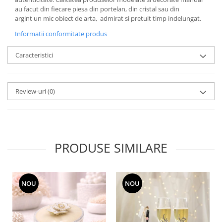
MORRIS&AMP;CO
au facut din fiecare piesa din portelan, din cristal sau din
argint un mic obiect de arta, admirat si pretuit timp indelungat.
KINGSLEY
SERENDIPITY GOLD
Informatii conformitate produs
SERENDIPITY PLATINUM
Caracteristici
CHELSEA
MEDICEA
CELESTIAL
Review-uri
(0)
PATCHWORK WILLOW
BLUE LILY
HIBISCUS
SWAN
PRODUSE SIMILARE
FLORENTINE TURQUOISE
ANTHEMION GREY
ORCHARD
NOU
NOU
CREATURES OF CURIOSITY
JARDIN
RENAISSANCE RED