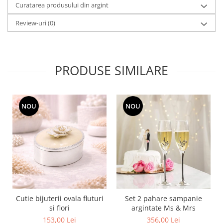
Cote Noire
Curatarea produsului din argint
ARRIS
Review-uri
(0)
CELESTIAL PLATINUM
CORNUCOPIA
INTAGLIO
JASPER CONRAN GOLD
PRODUSE SIMILARE
RENAISSANCE GOLD
ANTHEMION BLUE
BUTTERFLY BLOOM
NOU
NOU
OLD COUNTRY ROSES
PASHMINA
SIGNET PLATINUM
CELESTIAL GOLD
NATURE
CHINOISERIE WHITE
JASPER CONRAN WHITE
Cutie bijuterii ovala fluturi
Set 2 pahare sampanie
GILDED MUSE
si flori
argintate Ms & Mrs
WONDERLUST
153,00 Lei
356,00 Lei