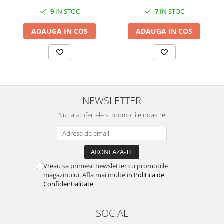
MORRIS&AMP;CO
9
IN STOC
7
IN STOC
KINGSLEY
ADAUGA IN COS
ADAUGA IN COS
SERENDIPITY GOLD
SERENDIPITY PLATINUM
CHELSEA
MEDICEA
CELESTIAL
NEWSLETTER
PATCHWORK WILLOW
BLUE LILY
Nu rata ofertele si promotiile noastre
HIBISCUS
SWAN
FLORENTINE TURQUOISE
ANTHEMION GREY
Vreau sa primesc newsletter cu promotiile
magazinului. Afla mai multe in
Politica de
ORCHARD
Confidentialitate
CREATURES OF CURIOSITY
JARDIN
SOCIAL
RENAISSANCE RED