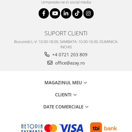
Urmareste-ne in social media
SERENDIPITY WHITE
FLOWER FESTIVAL BLUE
FLOWER FESTIVAL RED
LOVE BIRDS
SUPORT CLIENTI
CHIQUE VERDE
CHIQUE ROZ
Bucuresti L-V: 10.00-18.00, SAMBATA: 10.00-16.00, DUMINICA:
INCHIS
CHIQUE STRIPES VERDE
+4 0721 203 809
Renaissance Grey
office@azay.ro
Royal White
CHIQUE STRIPES GALBEN
CHIQUE GALBEN
MAGAZINUL MEU
CLIENTI
DATE COMERCIALE