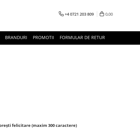
+4 0721 203 809
0,00
BRANDURI
PROMOTII
FORMULAR DE RETUR
rești felicitare (maxim 300 caractere)