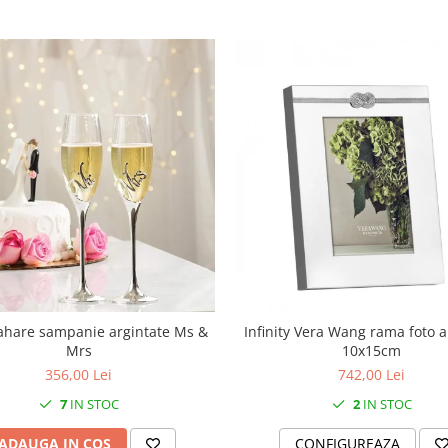
ahare sampanie argintate Ms &
Infinity Vera Wang rama foto a
Mrs
10x15cm
356,00 Lei
742,00 Lei
7
IN STOC
2
IN STOC
ADAUGA IN COS
CONFIGUREAZA