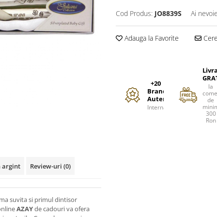
Cod Produs:
JO8839S
Ai nevoi
Adauga la Favorite
Cere 
Livr
GRA
+20
la
Branduri
come
Autentice
de
mini
Internationale
300
Ron
 argint
Review-uri
(0)
ma suvita si primul dintisor
online
AZAY
de cadouri va ofera