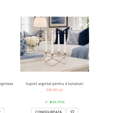
Suport argintat pentru 4 lumanari
rgintata
Cutie
530,00 Lei
6
IN STOC
CONFIGUREAZA
C