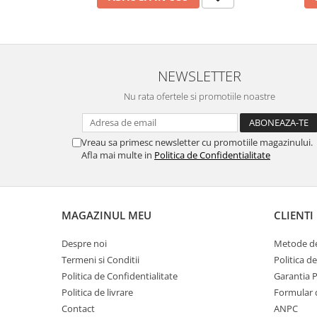
MORRIS&AMP;CO
KINGSLEY
SERENDIPITY GOLD
SERENDIPITY PLATINUM
NEWSLETTER
CHELSEA
Nu rata ofertele si promotiile noastre
MEDICEA
CELESTIAL
PATCHWORK WILLOW
Vreau sa primesc newsletter cu promotiile magazinului.
Afla mai multe in
Politica de Confidentialitate
BLUE LILY
HIBISCUS
SWAN
FLORENTINE TURQUOISE
MAGAZINUL MEU
CLIENTI
ANTHEMION GREY
Despre noi
Metode de
ORCHARD
Termeni si Conditii
Politica d
CREATURES OF CURIOSITY
Politica de Confidentialitate
Garantia 
JARDIN
Politica de livrare
Formular 
RENAISSANCE RED
Contact
ANPC