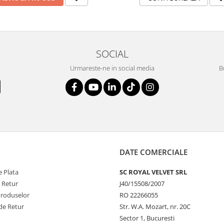
SOCIAL
Urmareste-ne in social media
B
DATE COMERCIALE
 Plata
SC ROYAL VELVET SRL
e Retur
J40/15508/2007
Produselor
RO 22266055
de Retur
Str. W.A. Mozart, nr. 20C
Sector 1, Bucuresti