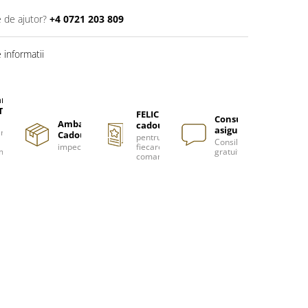
e de ajutor?
+4 0721 203 809
informatii
are
TUITA
FELICITARE
Consultanță
Ambalare
cadou
asigurată
nzi
Cadou
pentru
Consiliere
impecabilă
fiecare
m
gratuită
comanda