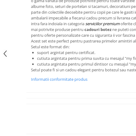
o gama variata de produse potrivite pentru toate varstele s
FRAPIERE
GEORGIA
LUCREZIA
VESTA
albume foto, seturi de portelan si tacamuri, decoratiuni p
PAHARE SI ACCESORII
SAMOA
ELISA
CORPORATE
parte din colectiile deosebite pentru copii pe care le gasiti 
SET PENTRU BĂUTURI
PIVOINE
TONDO DONI
FLOWER
ambalarii impecabile a fiecarui cadou precum si livrarea cat
intra fara indoiala in categoria
serviciilor premium
oferite cl
TĂVI SI ACCESORII
ESMERALDA BLANC, GOLD,
ORPHOS
TABLE
mai potrivite produse pentru
cadouri botez
ne puteti con
PLATINUM
ACCESORII PENTRU FEMEI
CILI
BABY COLLECTION
pentru oferte personalizate care cu siguranta ii vor fascina a
CHARDONS GOLD, PLATINUM
Acest set este perfect pentru pastrarea primelor amintiri a
SFEȘNICE
GIULIA
ROSE
Setul este format din:
HEMISPHERE
RAME SI ALBUME FOTO
NETTARE DI VINO
LOVE KNOTS SILVER
suport argintat pentru certificat.
KHAZARD OR &AMP; PLATINE
CARAFE
NOTTE DI STELLE
WITH LOVE SILVER
cutiuta argintata pentru prima suvita cu mesajul "my fir
JASPER CONRAN PLATINUM
cutiuta argintata pentru primul dintisor cu mesajul "my 
FRUCTIERE ARGINTATE
PLINIO
WITH LOVE BLACK
Setul poate fi si un cadou elegant pentru botezul sau nast
CHINOISERIE GREEN
ACCESORII PENTRU BĂRBAȚI
YOUNG
WITH LOVE WHITE
100 YEARS
Informatii conformitate produs
ACCESORII PENTRU BIROU
VIP
INFINITY
BLANC SUR BLANC
BOLURI DECO
PIUME
WISH
GROSGRAIN
AROME DE INTERIOR
AURIS
LOVE KNOTS GOLD
LACE GOLD
TEXTILE
BOTANIC GARDEN
WITH LOVE NOUVEAU
LACE PLATINUM
BIJUTERII
STELLA
WITH LOVE GOLD
EQUESTRIA
ARANJAMENTE FLORALE
POLKA BLUE
PERNE
CHEEKY PINK