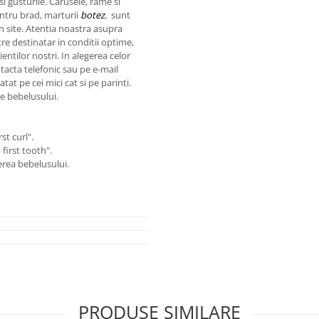
i gusturile. Carusele, rame si
entru brad, marturii
botez
, sunt
in site. Atentia noastra asupra
re destinatar in conditii optime,
ientilor nostri. In alegerea celor
tacta telefonic sau pe e-mail
tat pe cei mici cat si pe parinti.
le bebelusului.
st curl".
first tooth".
erea bebelusului.
PRODUSE SIMILARE