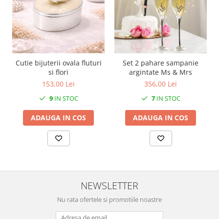
MORRIS&AMP;CO
KINGSLEY
SERENDIPITY GOLD
SERENDIPITY PLATINUM
CHELSEA
Cutie bijuterii ovala fluturi
Set 2 pahare sampanie
MEDICEA
si flori
argintate Ms & Mrs
CELESTIAL
153,00 Lei
356,00 Lei
PATCHWORK WILLOW
9
IN STOC
7
IN STOC
BLUE LILY
ADAUGA IN COS
ADAUGA IN COS
HIBISCUS
SWAN
FLORENTINE TURQUOISE
ANTHEMION GREY
ORCHARD
NEWSLETTER
CREATURES OF CURIOSITY
JARDIN
Nu rata ofertele si promotiile noastre
RENAISSANCE RED