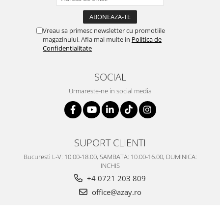
SERENDIPITY WHITE
FLOWER FESTIVAL BLUE
FLOWER FESTIVAL RED
Vreau sa primesc newsletter cu promotiile
magazinului. Afla mai multe in
Politica de
LOVE BIRDS
Confidentialitate
CHIQUE VERDE
CHIQUE ROZ
SOCIAL
CHIQUE STRIPES VERDE
Urmareste-ne in social media
Renaissance Grey
Royal White
CHIQUE STRIPES GALBEN
CHIQUE GALBEN
SUPORT CLIENTI
Bucuresti L-V: 10.00-18.00, SAMBATA: 10.00-16.00, DUMINICA:
INCHIS
+4 0721 203 809
office@azay.ro