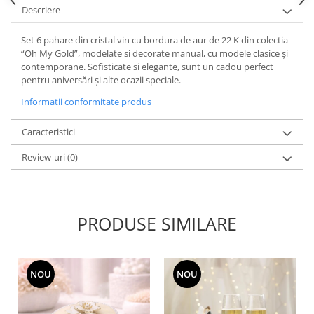
Cote Noire
Descriere
ARRIS
CELESTIAL PLATINUM
Set 6 pahare din cristal vin cu bordura de aur de 22 K din colectia
CORNUCOPIA
“Oh My Gold”, modelate si decorate manual, cu modele clasice și
contemporane. Sofisticate si elegante, sunt un cadou perfect
INTAGLIO
pentru aniversări și alte ocazii speciale.
JASPER CONRAN GOLD
Informatii conformitate produs
RENAISSANCE GOLD
ANTHEMION BLUE
Caracteristici
BUTTERFLY BLOOM
Review-uri
(0)
OLD COUNTRY ROSES
PASHMINA
SIGNET PLATINUM
CELESTIAL GOLD
PRODUSE SIMILARE
NATURE
CHINOISERIE WHITE
JASPER CONRAN WHITE
NOU
NOU
GILDED MUSE
WONDERLUST