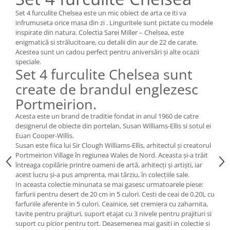
Cote Noire
ARRIS
Set 4 furculite Chelsea este un mic obiect de arta ce iti va
infrumuseta orice masa din zi . Linguritele sunt pictate cu modele
CELESTIAL PLATINUM
inspirate din natura. Colectia Sarei Miller – Chelsea, este
CORNUCOPIA
enigmatică si strălucitoare, cu detalii din aur de 22 de carate.
INTAGLIO
Acestea sunt un cadou perfect pentru aniversări și alte ocazii
speciale.
JASPER CONRAN GOLD
Set 4 furculite Chelsea sunt
RENAISSANCE GOLD
create de brandul englezesc
ANTHEMION BLUE
Portmeirion.
BUTTERFLY BLOOM
Acesta este un brand de traditie fondat in anul 1960 de catre
OLD COUNTRY ROSES
designerul de obiecte din portelan, Susan Williams-Ellis si sotul ei
PASHMINA
Euan Cooper-Willis.
SIGNET PLATINUM
Susan este fiica lui Sir Clough Williams-Ellis, arhitectul și creatorul
Portmeirion Village în regiunea Wales de Nord. Aceasta și-a trăit
CELESTIAL GOLD
întreaga copilărie printre oameni de artă, arhitecți și artiști, iar
NATURE
acest lucru și-a pus amprenta, mai târziu, în colecțiile sale.
CHINOISERIE WHITE
In aceasta colectie minunata se mai gasesc urmatoarele piese:
farfurii pentru desert de 20 cm in 5 culori. Cesti de ceai de 0.20L cu
JASPER CONRAN WHITE
farfuriile aferente in 5 culori. Ceainice, set cremiera cu zaharnita,
GILDED MUSE
tavite pentru prajituri, suport etajat cu 3 nivele pentru prajituri si
suport cu picior pentru tort. Deasemenea mai gasiti in colectie si
WONDERLUST