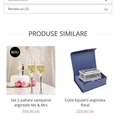
SERENDIPITY WHITE
FLOWER FESTIVAL BLUE
Review-uri
(0)
FLOWER FESTIVAL RED
LOVE BIRDS
CHIQUE VERDE
PRODUSE SIMILARE
CHIQUE ROZ
CHIQUE STRIPES VERDE
Renaissance Grey
NOU
Royal White
CHIQUE STRIPES GALBEN
CHIQUE GALBEN
Set 2 pahare sampanie
Cutie bijuterii argintata
argintate Ms & Mrs
floral
356,00 Lei
225,00 Lei