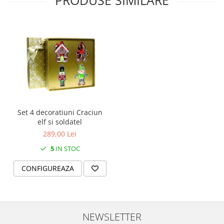
SERENDIPITY WHITE
FLOWER FESTIVAL BLUE
FLOWER FESTIVAL RED
LOVE BIRDS
CHIQUE VERDE
CHIQUE ROZ
CHIQUE STRIPES VERDE
Renaissance Grey
Royal White
Set 4 decoratiuni Craciun
CHIQUE STRIPES GALBEN
elf si soldatel
289,00 Lei
CHIQUE GALBEN
5
IN STOC
CONFIGUREAZA
NEWSLETTER