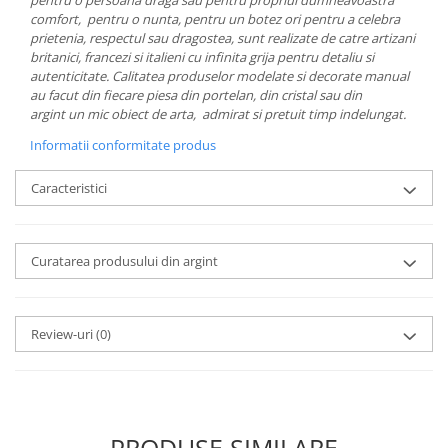
MORRIS&AMP;CO
comfort, pentru o nunta, pentru un botez ori pentru a celebra
prietenia, respectul sau dragostea, sunt realizate de catre artizani
KINGSLEY
britanici, francezi si italieni cu infinita grija pentru detaliu si
SERENDIPITY GOLD
autenticitate. Calitatea produselor modelate si decorate manual
SERENDIPITY PLATINUM
au facut din fiecare piesa din portelan, din cristal sau din
argint un mic obiect de arta, admirat si pretuit timp indelungat.
CHELSEA
MEDICEA
Informatii conformitate produs
CELESTIAL
Caracteristici
PATCHWORK WILLOW
BLUE LILY
HIBISCUS
Curatarea produsului din argint
SWAN
FLORENTINE TURQUOISE
ANTHEMION GREY
Review-uri
(0)
ORCHARD
CREATURES OF CURIOSITY
JARDIN
RENAISSANCE RED
PRODUSE SIMILARE