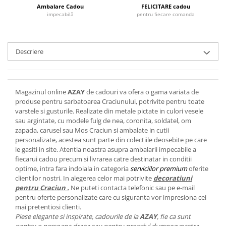
Cote Noire
Ambalare Cadou
FELICITARE cadou
ARRIS
impecabilă
pentru fiecare comanda
CELESTIAL PLATINUM
CORNUCOPIA
INTAGLIO
Descriere
JASPER CONRAN GOLD
RENAISSANCE GOLD
ANTHEMION BLUE
Magazinul online
AZAY
de cadouri va ofera o gama variata de
produse pentru sarbatoarea Craciunului, potrivite pentru toate
BUTTERFLY BLOOM
varstele si gusturile. Realizate din metale pictate in culori vesele
OLD COUNTRY ROSES
sau argintate, cu modele fulg de nea, coronita, soldatel, om
PASHMINA
zapada, carusel sau Mos Craciun si ambalate in cutii
personalizate, acestea sunt parte din colectiile deosebite pe care
SIGNET PLATINUM
le gasiti in site. Atentia noastra asupra ambalarii impecabile a
CELESTIAL GOLD
fiecarui cadou precum si livrarea catre destinatar in conditii
NATURE
optime, intra fara indoiala in categoria
serviciilor premium
oferite
clientilor nostri. In alegerea celor mai potrivite
decoratiuni
CHINOISERIE WHITE
pentru Craciun .
Ne puteti contacta telefonic sau pe e-mail
JASPER CONRAN WHITE
pentru oferte personalizate care cu siguranta vor impresiona cei
mai pretentiosi clienti.
GILDED MUSE
Piese elegante si inspirate, cadourile de la
AZAY
, fie ca sunt
WONDERLUST
pentru o persoana draga sau pentru propriul dumneavoastra