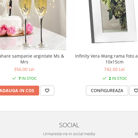
ahare sampanie argintate Ms &
Infinity Vera Wang rama foto a
Mrs
10x15cm
356,00 Lei
742,00 Lei
7
IN STOC
2
IN STOC
ADAUGA IN COS
CONFIGUREAZA
SOCIAL
Urmareste-ne in social media
B