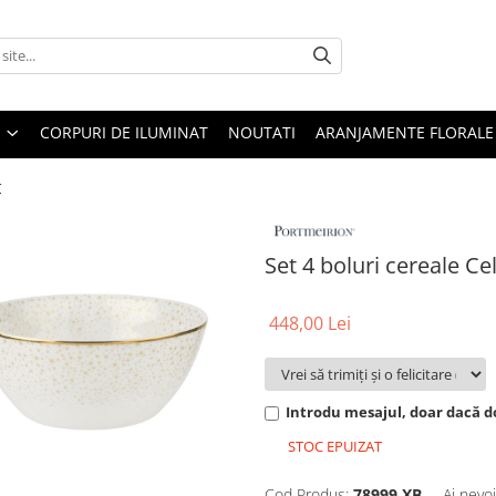
CORPURI DE ILUMINAT
NOUTATI
ARANJAMENTE FLORALE
r
Set 4 boluri cereale Cel
448,00 Lei
Introdu mesajul, doar dacă do
STOC EPUIZAT
Cod Produs:
78999 XB
Ai nevo