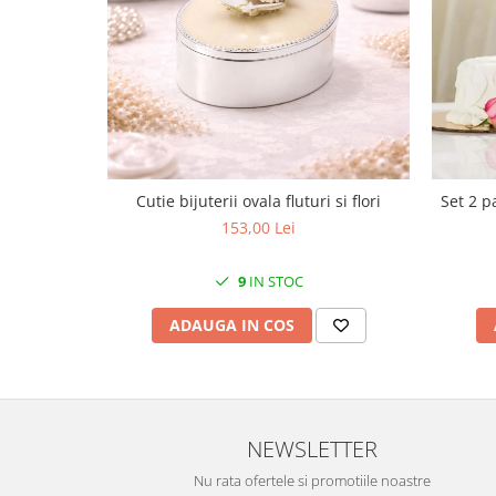
Cote Noire
ARRIS
CELESTIAL PLATINUM
CORNUCOPIA
INTAGLIO
JASPER CONRAN GOLD
RENAISSANCE GOLD
ANTHEMION BLUE
Cutie bijuterii ovala fluturi si flori
Set 2 p
BUTTERFLY BLOOM
153,00 Lei
OLD COUNTRY ROSES
PASHMINA
9
IN STOC
SIGNET PLATINUM
ADAUGA IN COS
CELESTIAL GOLD
NATURE
CHINOISERIE WHITE
JASPER CONRAN WHITE
NEWSLETTER
GILDED MUSE
Nu rata ofertele si promotiile noastre
WONDERLUST