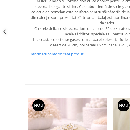
Miller London și Portmeirion au colaborat pentru a crea
FRAPIERE
GEORGIA
LUCREZIA
VESTA
decoratii elegante si fine. Cu o abundență de stele și a
PAHARE SI ACCESORII
SAMOA
ELISA
CORPORATE
colecție de portelan este perfectă pentru sărbătorile de ia
SET PENTRU BĂUTURI
PIVOINE
TONDO DONI
FLOWER
din colecție sunt prezentate într-un ambalaj extraordinar d
de cadou.
TĂVI SI ACCESORII
ESMERALDA BLANC, GOLD,
ORPHOS
TABLE
Cu stele delicate și decorațiuni din aur de 22 de karate, s
PLATINUM
ACCESORII PENTRU FEMEI
CILI
BABY COLLECTION
acele sărbători speciale sau pentru o 
CHARDONS GOLD, PLATINUM
SFEȘNICE
GIULIA
ROSE
In aceasta colectie se gasesc urmatoarele piese: farfurie 
desert de 20 cm, bol cereal 15 cm, cana 0.34 L, 
HEMISPHERE
RAME SI ALBUME FOTO
NETTARE DI VINO
LOVE KNOTS SILVER
KHAZARD OR &AMP; PLATINE
Informatii conformitate produs
CARAFE
NOTTE DI STELLE
WITH LOVE SILVER
JASPER CONRAN PLATINUM
FRUCTIERE ARGINTATE
PLINIO
WITH LOVE BLACK
CHINOISERIE GREEN
ACCESORII PENTRU BĂRBAȚI
YOUNG
WITH LOVE WHITE
100 YEARS
ACCESORII PENTRU BIROU
VIP
INFINITY
BLANC SUR BLANC
BOLURI DECO
PIUME
WISH
GROSGRAIN
AROME DE INTERIOR
AURIS
LOVE KNOTS GOLD
LACE GOLD
TEXTILE
BOTANIC GARDEN
WITH LOVE NOUVEAU
NOU
NOU
LACE PLATINUM
BIJUTERII
STELLA
WITH LOVE GOLD
EQUESTRIA
ARANJAMENTE FLORALE
POLKA BLUE
PERNE
CHEEKY PINK