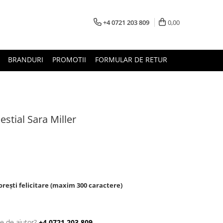
+4 0721 203 809
0,00
BRANDURI
PROMOTII
FORMULAR DE RETUR
estial Sara Miller
rești felicitare (maxim 300 caractere)
ie de ajutor?
+4 0721 203 809