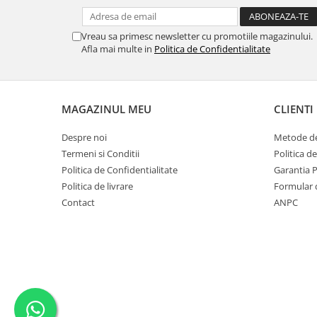
MORRIS&AMP;CO
KINGSLEY
Vreau sa primesc newsletter cu promotiile magazinului.
SERENDIPITY GOLD
Afla mai multe in
Politica de Confidentialitate
SERENDIPITY PLATINUM
CHELSEA
MEDICEA
MAGAZINUL MEU
CLIENTI
CELESTIAL
Despre noi
Metode de
PATCHWORK WILLOW
Termeni si Conditii
Politica d
BLUE LILY
Politica de Confidentialitate
Garantia 
HIBISCUS
Politica de livrare
Formular 
SWAN
Contact
ANPC
FLORENTINE TURQUOISE
ANTHEMION GREY
ORCHARD
CREATURES OF CURIOSITY
JARDIN
RENAISSANCE RED