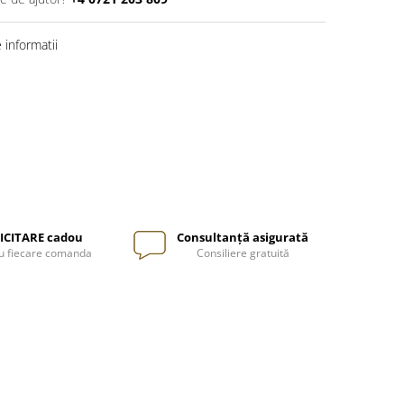
informatii
ICITARE cadou
Consultanță asigurată
u fiecare comanda
Consiliere gratuită