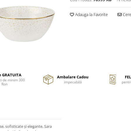
Adauga la Favorite
Cere 
re GRATUITA
Ambalare Cadou
FEL
i de minim 300
impecabilă
pentr
Ron
 sofisticate și elegante, Sara