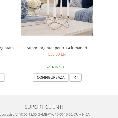
Suport argintat pentru 4 lumanari
rgintata
Cutie
530,00 Lei
6
IN STOC
CONFIGUREAZA
C
SUPORT CLIENTI
ucuresti L-V: 10.00-18.00, SAMBATA: 10.00-16.00, DUMINICA: