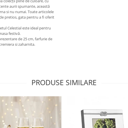
 colecții pline de culoare, cu
ccente aurii spumante, această
rna si nu numai. Toate articolele
e pretios, gata pentru a fi oferit
etul Celestial este ideal pentru
masa festivă.
prezentare de 25 cm, farfurie de
cremiera si zaharnita.
PRODUSE SIMILARE