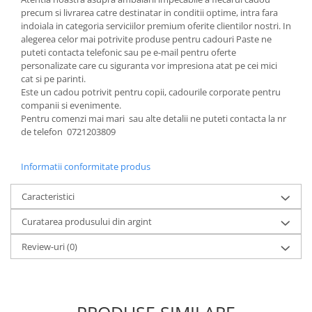
SERENDIPITY WHITE
precum si livrarea catre destinatar in conditii optime, intra fara
FLOWER FESTIVAL BLUE
indoiala in categoria serviciilor premium oferite clientilor nostri. In
alegerea celor mai potrivite produse pentru cadouri Paste ne
FLOWER FESTIVAL RED
puteti contacta telefonic sau pe e-mail pentru oferte
LOVE BIRDS
personalizate care cu siguranta vor impresiona atat pe cei mici
CHIQUE VERDE
cat si pe parinti.
Este un cadou potrivit pentru copii, cadourile corporate pentru
CHIQUE ROZ
companii si evenimente.
CHIQUE STRIPES VERDE
Pentru comenzi mai mari sau alte detalii ne puteti contacta la nr
de telefon 0721203809
Renaissance Grey
Royal White
Informatii conformitate produs
CHIQUE STRIPES GALBEN
CHIQUE GALBEN
Caracteristici
Curatarea produsului din argint
Review-uri
(0)