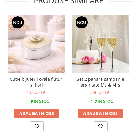
PRODUSE SIMILARE
NOU
NOU
Cutie bijuterii ovala fluturi
Set 2 pahare sampanie
si flori
argintate Ms & Mrs
153,00 Lei
356,00 Lei
9
IN STOC
7
IN STOC
ADAUGA IN COS
ADAUGA IN COS