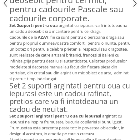
MORRIS&AMP;CO
pentru cadourile Pascale sau
KINGSLEY
cadourile corporate.
SERENDIPITY GOLD
Set 2suporti pentru oua
argintat cu iepurasi va fi intotdeauna
SERENDIPITY PLATINUM
un cadou deosebit si o incantare pentru cei dragi.
CHELSEA
Cadourile de la
AZAY
, fie ca sunt pentru o persoana draga sau
pentru propriul dumneavoastra comfort, pentru o nunta, pentru
MEDICEA
un botez ori pentru a celebra prietenia, respectul sau dragostea,
CELESTIAL
sunt realizate de catre artizani britanici, francezi si italieni cu
infinita grija pentru detaliu si autenticitate. Calitatea produselor
PATCHWORK WILLOW
modelate si decorate manual au facut din fiecare piesa din
BLUE LILY
portelan, din cristal sau din argint un mic obiect de arta, admirat
HIBISCUS
si pretuit timp indelungat.
Set 2 suporti argintati pentru oua cu
SWAN
iepurasi este un cadou rafinat,
FLORENTINE TURQUOISE
pretios care va fi intotdeauna un
ANTHEMION GREY
cadou de neuitat.
ORCHARD
Set 2 suporti argintati pentru oua cu iepurasi
argintat cu
CREATURES OF CURIOSITY
iepurasi ne inspira frumusete, bucuria copilariei si bunul gust.
JARDIN
Frumusetea este prezenta peste tot: in povestea obiectelor, in
designul acestora, in emotia pe care o creeaza.
RENAISSANCE RED
Atentia noastra asupra ambalarii impecabile a fiecarui cadou