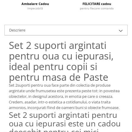
Cote Noire
Ambalare Cadou
FELICITARE cadou
ARRIS
impecabilă
pentru fiecare comanda
CELESTIAL PLATINUM
CORNUCOPIA
INTAGLIO
Descriere
JASPER CONRAN GOLD
Set 2 suporti argintati
RENAISSANCE GOLD
pentru oua cu iepurasi,
ANTHEMION BLUE
BUTTERFLY BLOOM
ideal pentru copii si
OLD COUNTRY ROSES
pentru masa de Paste
PASHMINA
SIGNET PLATINUM
Set 2suporti pentru oua face parte din colectia de produse
CELESTIAL GOLD
argintate unde frumusetea este prezenta peste tot: in povestea
obiectelor, in designul acestora, in emotia pe care o creeaza.
NATURE
Credem, asadar, intr-o estetica a cotidianului, o viata traita
CHINOISERIE WHITE
armonios, inconjurati fiind de oameni buni si obiecte frumoase.
Set 2 suporti argintati pentru
JASPER CONRAN WHITE
oua cu iepurasi este un cadou
GILDED MUSE
WONDERLUST
deosebit pentru cei mici,