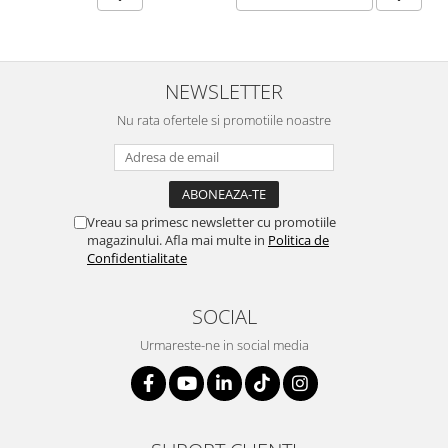
SERENDIPITY WHITE
FLOWER FESTIVAL BLUE
FLOWER FESTIVAL RED
LOVE BIRDS
NEWSLETTER
CHIQUE VERDE
Nu rata ofertele si promotiile noastre
CHIQUE ROZ
CHIQUE STRIPES VERDE
Renaissance Grey
Royal White
Vreau sa primesc newsletter cu promotiile
magazinului. Afla mai multe in
Politica de
CHIQUE STRIPES GALBEN
Confidentialitate
CHIQUE GALBEN
SOCIAL
Urmareste-ne in social media