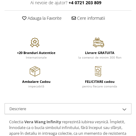
FRAPIERE
GEORGIA
LUCREZIA
VESTA
Ai nevoie de ajutor?
+4 0721 203 809
PAHARE SI ACCESORII
SAMOA
ELISA
CORPORATE
SET PENTRU BĂUTURI
PIVOINE
TONDO DONI
FLOWER
Adauga la Favorite
Cere informatii
TĂVI SI ACCESORII
ESMERALDA BLANC, GOLD,
ORPHOS
TABLE
PLATINUM
ACCESORII PENTRU FEMEI
CILI
BABY COLLECTION
CHARDONS GOLD, PLATINUM
SFEȘNICE
GIULIA
ROSE
HEMISPHERE
RAME SI ALBUME FOTO
NETTARE DI VINO
LOVE KNOTS SILVER
+20 Branduri Autentice
Livrare GRATUITA
KHAZARD OR &AMP; PLATINE
CARAFE
NOTTE DI STELLE
WITH LOVE SILVER
Internationale
la comenzi de minim 300 Ron
JASPER CONRAN PLATINUM
FRUCTIERE ARGINTATE
PLINIO
WITH LOVE BLACK
CHINOISERIE GREEN
ACCESORII PENTRU BĂRBAȚI
YOUNG
WITH LOVE WHITE
100 YEARS
ACCESORII PENTRU BIROU
VIP
INFINITY
Ambalare Cadou
FELICITARE cadou
BLANC SUR BLANC
impecabilă
pentru fiecare comanda
BOLURI DECO
PIUME
WISH
GROSGRAIN
AROME DE INTERIOR
AURIS
LOVE KNOTS GOLD
LACE GOLD
TEXTILE
BOTANIC GARDEN
WITH LOVE NOUVEAU
Descriere
LACE PLATINUM
BIJUTERII
STELLA
WITH LOVE GOLD
EQUESTRIA
ARANJAMENTE FLORALE
Colectia
Vera Wang Infinity
reprezintă iubirea veșnică. Împletit,
POLKA BLUE
înnodate ca o bucla simbolul infinitului, fără început sau sfârșit,
PERNE
apare în detaliu in intreaga colectie, ca un memento de rezistenta
CHEEKY PINK