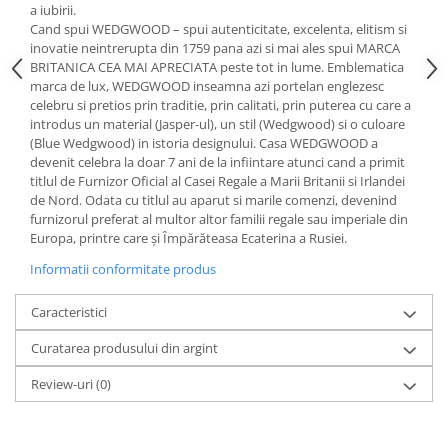
Cote Noire
a iubirii.
ARRIS
Cand spui WEDGWOOD – spui autenticitate, excelenta, elitism si
CELESTIAL PLATINUM
inovatie neintrerupta din 1759 pana azi si mai ales spui MARCA
BRITANICA CEA MAI APRECIATA peste tot in lume. Emblematica
CORNUCOPIA
marca de lux, WEDGWOOD inseamna azi portelan englezesc
INTAGLIO
celebru si pretios prin traditie, prin calitati, prin puterea cu care a
JASPER CONRAN GOLD
introdus un material (Jasper-ul), un stil (Wedgwood) si o culoare
(Blue Wedgwood) in istoria designului. Casa WEDGWOOD a
RENAISSANCE GOLD
devenit celebra la doar 7 ani de la infiintare atunci cand a primit
ANTHEMION BLUE
titlul de Furnizor Oficial al Casei Regale a Marii Britanii si Irlandei
de Nord. Odata cu titlul au aparut si marile comenzi, devenind
BUTTERFLY BLOOM
furnizorul preferat al multor altor familii regale sau imperiale din
OLD COUNTRY ROSES
Europa, printre care și Împărăteasa Ecaterina a Rusiei.
PASHMINA
Informatii conformitate produs
SIGNET PLATINUM
CELESTIAL GOLD
Caracteristici
NATURE
Curatarea produsului din argint
CHINOISERIE WHITE
JASPER CONRAN WHITE
Review-uri
(0)
GILDED MUSE
WONDERLUST