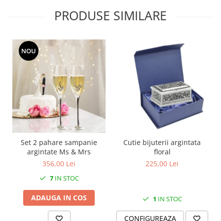
MORRIS&AMP;CO
PRODUSE SIMILARE
KINGSLEY
SERENDIPITY GOLD
SERENDIPITY PLATINUM
NOU
CHELSEA
MEDICEA
CELESTIAL
PATCHWORK WILLOW
BLUE LILY
HIBISCUS
SWAN
Set 2 pahare sampanie
Cutie bijuterii argintata
FLORENTINE TURQUOISE
argintate Ms & Mrs
floral
ANTHEMION GREY
356,00 Lei
225,00 Lei
ORCHARD
7
IN STOC
CREATURES OF CURIOSITY
ADAUGA IN COS
1
IN STOC
JARDIN
RENAISSANCE RED
CONFIGUREAZA