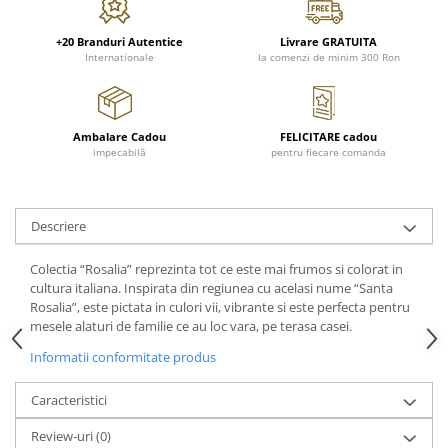
FRAPIERE
GEORGIA
LUCREZIA
VESTA
PAHARE SI ACCESORII
SAMOA
ELISA
CORPORATE
+20 Branduri Autentice
Livrare GRATUITA
SET PENTRU BĂUTURI
PIVOINE
TONDO DONI
FLOWER
Internationale
la comenzi de minim 300 Ron
TĂVI SI ACCESORII
ESMERALDA BLANC, GOLD,
ORPHOS
TABLE
PLATINUM
ACCESORII PENTRU FEMEI
CILI
BABY COLLECTION
CHARDONS GOLD, PLATINUM
SFEȘNICE
GIULIA
ROSE
Ambalare Cadou
FELICITARE cadou
impecabilă
pentru fiecare comanda
HEMISPHERE
RAME SI ALBUME FOTO
NETTARE DI VINO
LOVE KNOTS SILVER
KHAZARD OR &AMP; PLATINE
CARAFE
NOTTE DI STELLE
WITH LOVE SILVER
JASPER CONRAN PLATINUM
FRUCTIERE ARGINTATE
PLINIO
WITH LOVE BLACK
Descriere
CHINOISERIE GREEN
ACCESORII PENTRU BĂRBAȚI
YOUNG
WITH LOVE WHITE
100 YEARS
ACCESORII PENTRU BIROU
VIP
INFINITY
Colectia “Rosalia” reprezinta tot ce este mai frumos si colorat in
BLANC SUR BLANC
cultura italiana. Inspirata din regiunea cu acelasi nume “Santa
BOLURI DECO
PIUME
WISH
Rosalia”, este pictata in culori vii, vibrante si este perfecta pentru
GROSGRAIN
AROME DE INTERIOR
AURIS
LOVE KNOTS GOLD
mesele alaturi de familie ce au loc vara, pe terasa casei.
LACE GOLD
TEXTILE
BOTANIC GARDEN
WITH LOVE NOUVEAU
Informatii conformitate produs
LACE PLATINUM
BIJUTERII
STELLA
WITH LOVE GOLD
EQUESTRIA
ARANJAMENTE FLORALE
Caracteristici
POLKA BLUE
PERNE
Review-uri
(0)
CHEEKY PINK