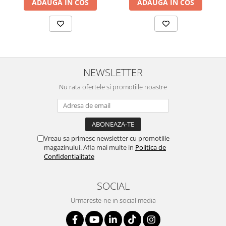
ADAUGA IN COS
ADAUGA IN COS
MORRIS&AMP;CO
KINGSLEY
SERENDIPITY GOLD
SERENDIPITY PLATINUM
CHELSEA
NEWSLETTER
MEDICEA
CELESTIAL
Nu rata ofertele si promotiile noastre
PATCHWORK WILLOW
BLUE LILY
HIBISCUS
SWAN
Vreau sa primesc newsletter cu promotiile
magazinului. Afla mai multe in
Politica de
FLORENTINE TURQUOISE
Confidentialitate
ANTHEMION GREY
ORCHARD
SOCIAL
CREATURES OF CURIOSITY
Urmareste-ne in social media
JARDIN
RENAISSANCE RED