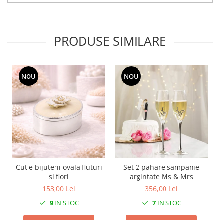
Cote Noire
ARRIS
CELESTIAL PLATINUM
CORNUCOPIA
PRODUSE SIMILARE
INTAGLIO
JASPER CONRAN GOLD
RENAISSANCE GOLD
NOU
NOU
ANTHEMION BLUE
BUTTERFLY BLOOM
OLD COUNTRY ROSES
PASHMINA
SIGNET PLATINUM
CELESTIAL GOLD
NATURE
Cutie bijuterii ovala fluturi
Set 2 pahare sampanie
CHINOISERIE WHITE
si flori
argintate Ms & Mrs
153,00 Lei
356,00 Lei
JASPER CONRAN WHITE
GILDED MUSE
9
IN STOC
7
IN STOC
WONDERLUST