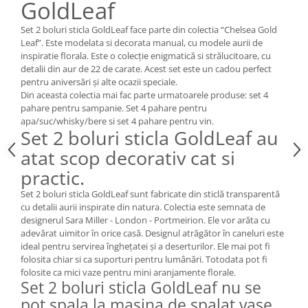
Cote Noire
GoldLeaf
ARRIS
Set 2 boluri sticla GoldLeaf face parte din colectia “Chelsea Gold
CELESTIAL PLATINUM
Leaf”. Este modelata si decorata manual, cu modele aurii de
CORNUCOPIA
inspiratie florala. Este o colecție enigmatică si strălucitoare, cu
INTAGLIO
detalii din aur de 22 de carate. Acest set este un cadou perfect
pentru aniversări și alte ocazii speciale.
JASPER CONRAN GOLD
Din aceasta colectia mai fac parte urmatoarele produse: set 4
RENAISSANCE GOLD
pahare pentru sampanie. Set 4 pahare pentru
ANTHEMION BLUE
apa/suc/whisky/bere si set 4 pahare pentru vin.
Set 2 boluri sticla GoldLeaf au
BUTTERFLY BLOOM
atat scop decorativ cat si
OLD COUNTRY ROSES
practic.
PASHMINA
SIGNET PLATINUM
Set 2 boluri sticla GoldLeaf sunt fabricate din sticlă transparentă
cu detalii aurii inspirate din natura. Colectia este semnata de
CELESTIAL GOLD
designerul Sara Miller - London - Portmeirion. Ele vor arăta cu
NATURE
adevărat uimitor în orice casă. Designul atrăgător în caneluri este
CHINOISERIE WHITE
ideal pentru servirea înghețatei și a deserturilor. Ele mai pot fi
folosita chiar si ca suporturi pentru lumânări. Totodata pot fi
JASPER CONRAN WHITE
folosite ca mici vaze pentru mini aranjamente florale.
GILDED MUSE
Set 2 boluri sticla GoldLeaf nu se
WONDERLUST
pot spala la masina de spalat vase