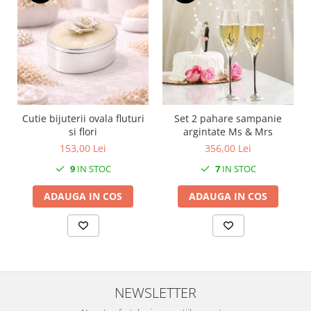
SERENDIPITY WHITE
FLOWER FESTIVAL BLUE
FLOWER FESTIVAL RED
LOVE BIRDS
CHIQUE VERDE
CHIQUE ROZ
CHIQUE STRIPES VERDE
Cutie bijuterii ovala fluturi
Set 2 pahare sampanie
si flori
argintate Ms & Mrs
Renaissance Grey
153,00 Lei
356,00 Lei
Royal White
CHIQUE STRIPES GALBEN
9
IN STOC
7
IN STOC
CHIQUE GALBEN
ADAUGA IN COS
ADAUGA IN COS
NEWSLETTER