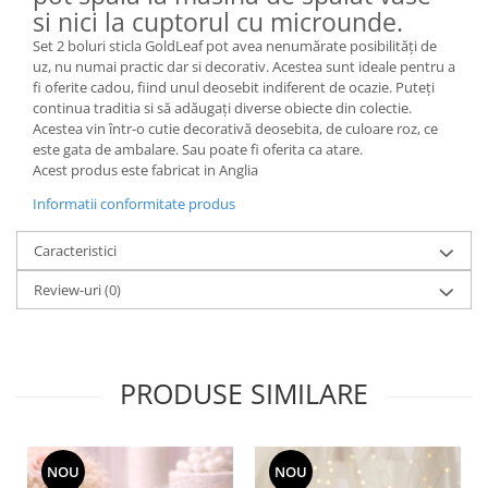
si nici la cuptorul cu microunde.
MORRIS&AMP;CO
KINGSLEY
Set 2 boluri sticla GoldLeaf pot avea nenumărate posibilități de
uz, nu numai practic dar si decorativ. Acestea sunt ideale pentru a
SERENDIPITY GOLD
fi oferite cadou, fiind unul deosebit indiferent de ocazie. Puteți
SERENDIPITY PLATINUM
continua traditia si să adăugați diverse obiecte din colectie.
CHELSEA
Acestea vin într-o cutie decorativă deosebita, de culoare roz, ce
este gata de ambalare. Sau poate fi oferita ca atare.
MEDICEA
Acest produs este fabricat in Anglia
CELESTIAL
Informatii conformitate produs
PATCHWORK WILLOW
BLUE LILY
Caracteristici
HIBISCUS
Review-uri
(0)
SWAN
FLORENTINE TURQUOISE
ANTHEMION GREY
ORCHARD
PRODUSE SIMILARE
CREATURES OF CURIOSITY
JARDIN
RENAISSANCE RED
NOU
NOU