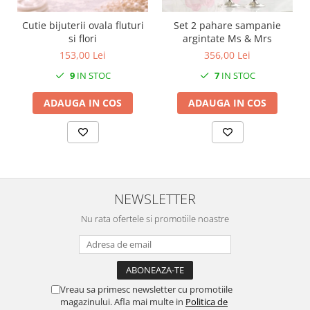
MORRIS&AMP;CO
Cutie bijuterii ovala fluturi
Set 2 pahare sampanie
KINGSLEY
si flori
argintate Ms & Mrs
SERENDIPITY GOLD
153,00 Lei
356,00 Lei
SERENDIPITY PLATINUM
9
IN STOC
7
IN STOC
CHELSEA
MEDICEA
ADAUGA IN COS
ADAUGA IN COS
CELESTIAL
PATCHWORK WILLOW
BLUE LILY
HIBISCUS
SWAN
NEWSLETTER
FLORENTINE TURQUOISE
Nu rata ofertele si promotiile noastre
ANTHEMION GREY
ORCHARD
CREATURES OF CURIOSITY
JARDIN
Vreau sa primesc newsletter cu promotiile
RENAISSANCE RED
magazinului. Afla mai multe in
Politica de