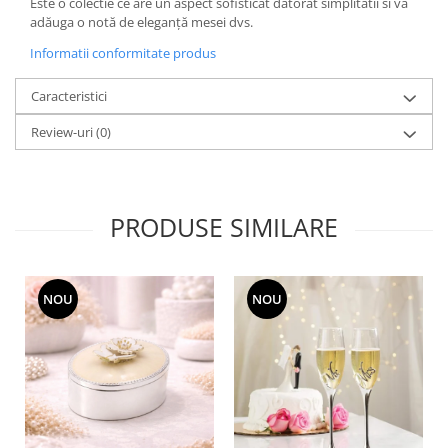
Cote Noire
Este o colectie ce are un aspect sofisticat datorat simplitatii si va
ARRIS
adăuga o notă de eleganță mesei dvs.
CELESTIAL PLATINUM
Informatii conformitate produs
CORNUCOPIA
Caracteristici
INTAGLIO
JASPER CONRAN GOLD
Review-uri
(0)
RENAISSANCE GOLD
ANTHEMION BLUE
BUTTERFLY BLOOM
PRODUSE SIMILARE
OLD COUNTRY ROSES
PASHMINA
SIGNET PLATINUM
NOU
NOU
CELESTIAL GOLD
NATURE
CHINOISERIE WHITE
JASPER CONRAN WHITE
GILDED MUSE
WONDERLUST