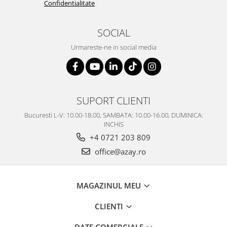
Confidentialitate
SERENDIPITY WHITE
FLOWER FESTIVAL BLUE
SOCIAL
FLOWER FESTIVAL RED
LOVE BIRDS
Urmareste-ne in social media
CHIQUE VERDE
CHIQUE ROZ
CHIQUE STRIPES VERDE
Renaissance Grey
SUPORT CLIENTI
Royal White
Bucuresti L-V: 10.00-18.00, SAMBATA: 10.00-16.00, DUMINICA:
CHIQUE STRIPES GALBEN
INCHIS
CHIQUE GALBEN
+4 0721 203 809
office@azay.ro
MAGAZINUL MEU
CLIENTI