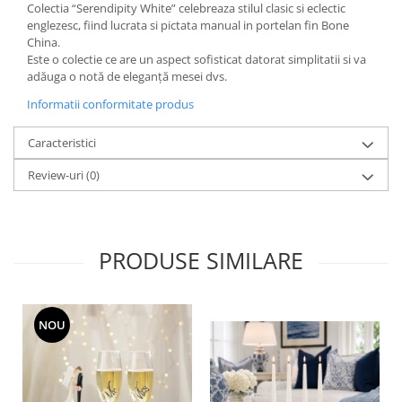
Cote Noire
Colectia “Serendipity White” celebreaza stilul clasic si eclectic
ARRIS
englezesc, fiind lucrata si pictata manual in portelan fin Bone
CELESTIAL PLATINUM
China.
Este o colectie ce are un aspect sofisticat datorat simplitatii si va
CORNUCOPIA
adăuga o notă de eleganță mesei dvs.
INTAGLIO
Informatii conformitate produs
JASPER CONRAN GOLD
RENAISSANCE GOLD
Caracteristici
ANTHEMION BLUE
Review-uri
(0)
BUTTERFLY BLOOM
OLD COUNTRY ROSES
PASHMINA
SIGNET PLATINUM
PRODUSE SIMILARE
CELESTIAL GOLD
NATURE
CHINOISERIE WHITE
NOU
JASPER CONRAN WHITE
GILDED MUSE
WONDERLUST