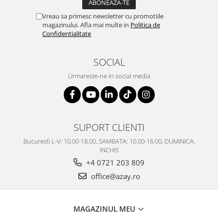
SERENDIPITY WHITE
Vreau sa primesc newsletter cu promotiile
FLOWER FESTIVAL BLUE
magazinului. Afla mai multe in
Politica de
FLOWER FESTIVAL RED
Confidentialitate
LOVE BIRDS
CHIQUE VERDE
SOCIAL
CHIQUE ROZ
Urmareste-ne in social media
CHIQUE STRIPES VERDE
Renaissance Grey
Royal White
CHIQUE STRIPES GALBEN
SUPORT CLIENTI
CHIQUE GALBEN
Bucuresti L-V: 10.00-18.00, SAMBATA: 10.00-16.00, DUMINICA:
INCHIS
+4 0721 203 809
office@azay.ro
MAGAZINUL MEU