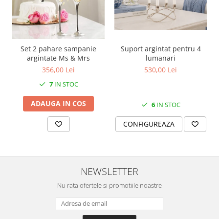
MORRIS&AMP;CO
KINGSLEY
SERENDIPITY GOLD
SERENDIPITY PLATINUM
Set 2 pahare sampanie
Suport argintat pentru 4
argintate Ms & Mrs
lumanari
CHELSEA
356,00 Lei
530,00 Lei
MEDICEA
CELESTIAL
7
IN STOC
PATCHWORK WILLOW
ADAUGA IN COS
6
IN STOC
BLUE LILY
HIBISCUS
CONFIGUREAZA
SWAN
FLORENTINE TURQUOISE
ANTHEMION GREY
NEWSLETTER
ORCHARD
CREATURES OF CURIOSITY
Nu rata ofertele si promotiile noastre
JARDIN
RENAISSANCE RED