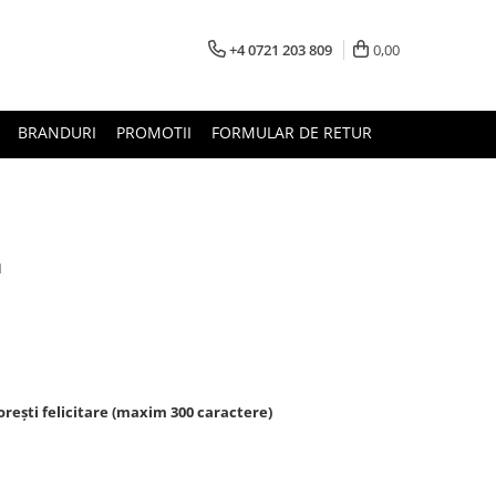
+4 0721 203 809
0,00
BRANDURI
PROMOTII
FORMULAR DE RETUR
a
rești felicitare (maxim 300 caractere)