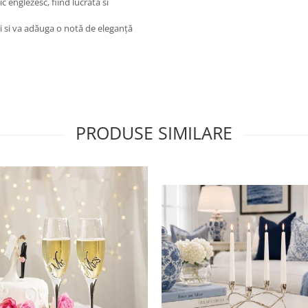
ic englezesc, fiind lucrata si
tii si va adăuga o notă de eleganță
PRODUSE SIMILARE