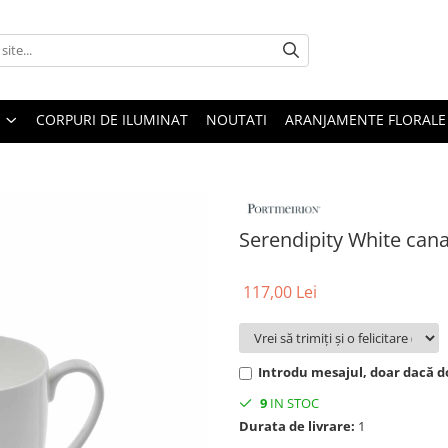
CORPURI DE ILUMINAT
NOUTATI
ARANJAMENTE FLORALE
Serendipity White can
117,00 Lei
Introdu mesajul, doar dacă do
9
IN STOC
Durata de livrare:
1