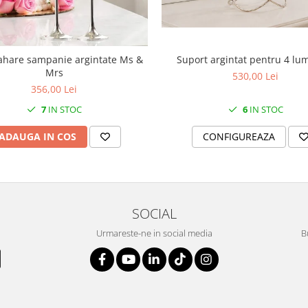
Suport argintat pentru 4 lu
ahare sampanie argintate Ms &
Mrs
530,00 Lei
356,00 Lei
6
IN STOC
7
IN STOC
CONFIGUREAZA
ADAUGA IN COS
SOCIAL
Urmareste-ne in social media
B