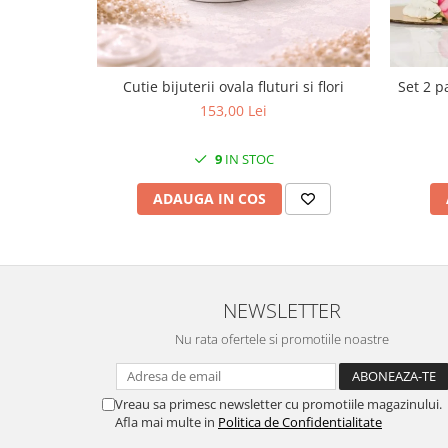
Cote Noire
ARRIS
CELESTIAL PLATINUM
CORNUCOPIA
Cutie bijuterii ovala fluturi si flori
Set 2 p
INTAGLIO
153,00 Lei
JASPER CONRAN GOLD
RENAISSANCE GOLD
9
IN STOC
ANTHEMION BLUE
ADAUGA IN COS
BUTTERFLY BLOOM
OLD COUNTRY ROSES
PASHMINA
SIGNET PLATINUM
NEWSLETTER
CELESTIAL GOLD
NATURE
Nu rata ofertele si promotiile noastre
CHINOISERIE WHITE
JASPER CONRAN WHITE
Vreau sa primesc newsletter cu promotiile magazinului.
GILDED MUSE
Afla mai multe in
Politica de Confidentialitate
WONDERLUST