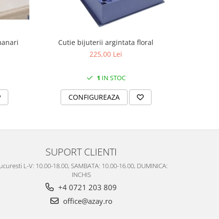
manari
Cutie bijuterii argintata floral
Set portela
farfurii 28
225,00 Lei
1
IN STOC
CONFIGUREAZA
C
SUPORT CLIENTI
ucuresti L-V: 10.00-18.00, SAMBATA: 10.00-16.00, DUMINICA:
INCHIS
+4 0721 203 809
office@azay.ro