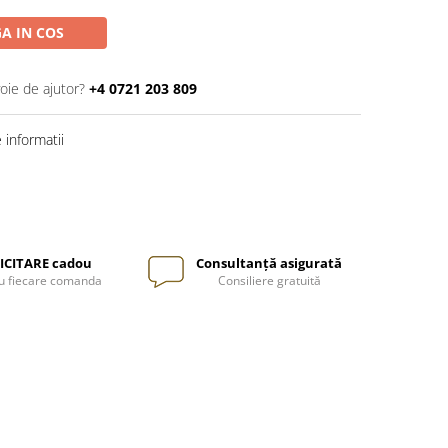
A IN COS
oie de ajutor?
+4 0721 203 809
informatii
ICITARE cadou
Consultanță asigurată
u fiecare comanda
Consiliere gratuită