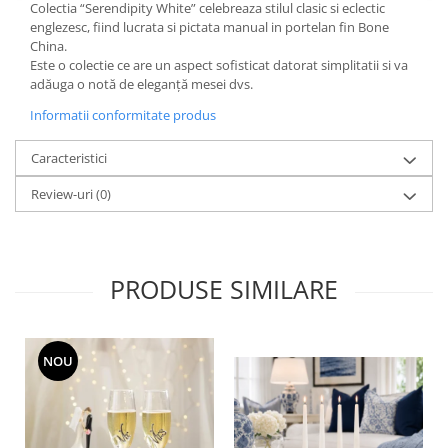
Cote Noire
Colectia “Serendipity White” celebreaza stilul clasic si eclectic
ARRIS
englezesc, fiind lucrata si pictata manual in portelan fin Bone
CELESTIAL PLATINUM
China.
Este o colectie ce are un aspect sofisticat datorat simplitatii si va
CORNUCOPIA
adăuga o notă de eleganță mesei dvs.
INTAGLIO
Informatii conformitate produs
JASPER CONRAN GOLD
RENAISSANCE GOLD
Caracteristici
ANTHEMION BLUE
Review-uri
(0)
BUTTERFLY BLOOM
OLD COUNTRY ROSES
PASHMINA
SIGNET PLATINUM
PRODUSE SIMILARE
CELESTIAL GOLD
NATURE
CHINOISERIE WHITE
NOU
JASPER CONRAN WHITE
GILDED MUSE
WONDERLUST