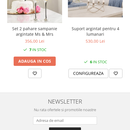
MORRIS&AMP;CO
KINGSLEY
SERENDIPITY GOLD
SERENDIPITY PLATINUM
Set 2 pahare sampanie
Suport argintat pentru 4
argintate Ms & Mrs
lumanari
CHELSEA
356,00 Lei
530,00 Lei
MEDICEA
CELESTIAL
7
IN STOC
PATCHWORK WILLOW
ADAUGA IN COS
6
IN STOC
BLUE LILY
HIBISCUS
CONFIGUREAZA
SWAN
FLORENTINE TURQUOISE
ANTHEMION GREY
NEWSLETTER
ORCHARD
CREATURES OF CURIOSITY
Nu rata ofertele si promotiile noastre
JARDIN
RENAISSANCE RED