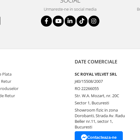
Urmareste-ne in social media
B
DATE COMERCIALE
 Plata
SC ROYAL VELVET SRL
e Retur
J40/15508/2007
Produselor
RO 22266055
de Retur
Str. W.A. Mozart, nr. 20C
Sector 1, Bucuresti
Showroom fizic in zona
Dorobanti, Strada Av. Radu
Beller nr.11, sector 1,
Bucuresti
Contacteaza-ne