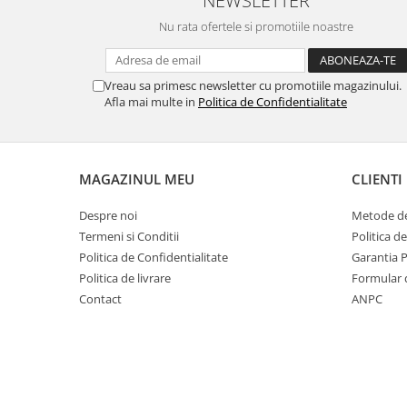
MORRIS&AMP;CO
Nu rata ofertele si promotiile noastre
KINGSLEY
SERENDIPITY GOLD
SERENDIPITY PLATINUM
Vreau sa primesc newsletter cu promotiile magazinului.
Afla mai multe in
Politica de Confidentialitate
CHELSEA
MEDICEA
CELESTIAL
MAGAZINUL MEU
CLIENTI
PATCHWORK WILLOW
BLUE LILY
Despre noi
Metode de
HIBISCUS
Termeni si Conditii
Politica d
SWAN
Politica de Confidentialitate
Garantia 
FLORENTINE TURQUOISE
Politica de livrare
Formular 
ANTHEMION GREY
Contact
ANPC
ORCHARD
CREATURES OF CURIOSITY
JARDIN
RENAISSANCE RED