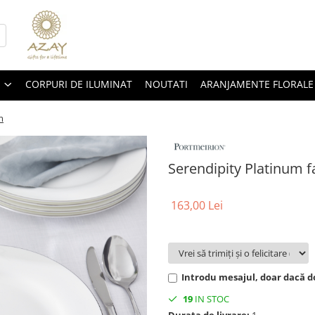
CORPURI DE ILUMINAT
NOUTATI
ARANJAMENTE FLORALE
m
Serendipity Platinum f
163,00 Lei
Introdu mesajul, doar dacă do
19
IN STOC
Durata de livrare:
1