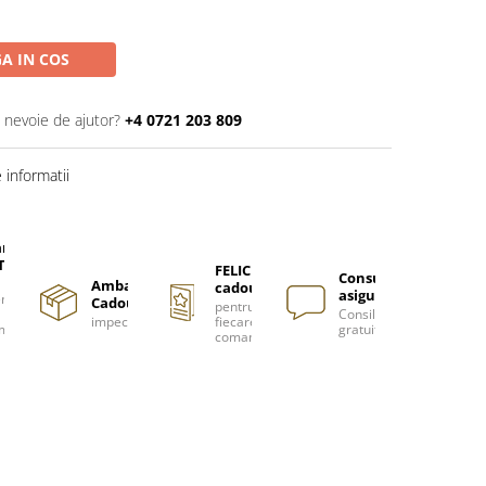
A IN COS
i nevoie de ajutor?
+4 0721 203 809
informatii
are
TUITA
FELICITARE
Consultanță
Ambalare
cadou
asigurată
nzi
Cadou
pentru
Consiliere
impecabilă
fiecare
m
gratuită
comanda