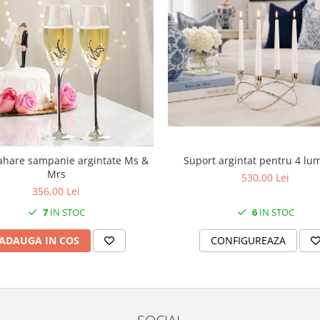
Suport argintat pentru 4 lu
ahare sampanie argintate Ms &
Mrs
530,00 Lei
356,00 Lei
6
IN STOC
7
IN STOC
CONFIGUREAZA
ADAUGA IN COS
SOCIAL