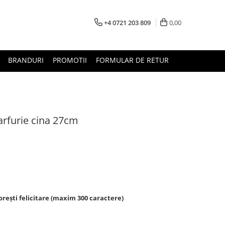
+4 0721 203 809
0,00
BRANDURI
PROMOTII
FORMULAR DE RETUR
arfurie cina 27cm
rești felicitare (maxim 300 caractere)