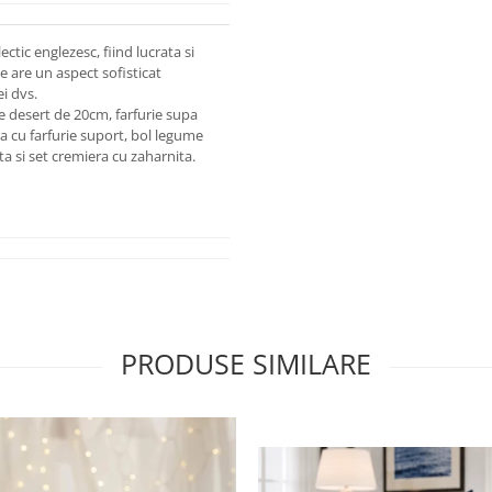
ectic englezesc, fiind lucrata si
e are un aspect sofisticat
i dvs.
ie desert de 20cm, farfurie supa
a cu farfurie suport, bol legume
nta si set cremiera cu zaharnita.
PRODUSE SIMILARE