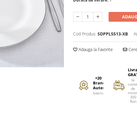
ADAUG
Cod Produs:
SDPPL5513-XB
A
Adauga la Favorite
Cere 
Livr
GRA
+20
la
Branduri
come
Autentice
de
mini
Internationale
300
Ron