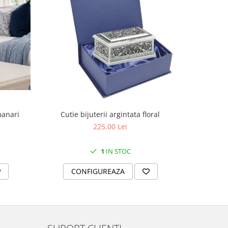
manari
Cutie bijuterii argintata floral
Set portela
farfurii 28
225,00 Lei
1
IN STOC
CONFIGUREAZA
C
SUPORT CLIENTI