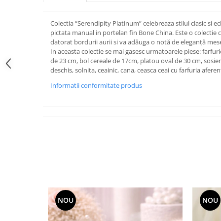
FRAPIERE
GEORGIA
LUCREZIA
VESTA
PAHARE SI ACCESORII
SAMOA
ELISA
CORPORATE
Colectia “Serendipity Platinum” celebreaza stilul clasic si ecl
SET PENTRU BĂUTURI
PIVOINE
TONDO DONI
FLOWER
pictata manual in portelan fin Bone China. Este o colectie c
TĂVI SI ACCESORII
ESMERALDA BLANC, GOLD,
ORPHOS
TABLE
datorat bordurii aurii si va adăuga o notă de eleganță mese
In aceasta colectie se mai gasesc urmatoarele piese: farfur
PLATINUM
ACCESORII PENTRU FEMEI
CILI
BABY COLLECTION
de 23 cm, bol cereale de 17cm, platou oval de 30 cm, sosier
CHARDONS GOLD, PLATINUM
SFEȘNICE
GIULIA
ROSE
deschis, solnita, ceainic, cana, ceasca ceai cu farfuria afere
HEMISPHERE
RAME SI ALBUME FOTO
NETTARE DI VINO
LOVE KNOTS SILVER
Informatii conformitate produs
KHAZARD OR &AMP; PLATINE
CARAFE
NOTTE DI STELLE
WITH LOVE SILVER
JASPER CONRAN PLATINUM
FRUCTIERE ARGINTATE
PLINIO
WITH LOVE BLACK
CHINOISERIE GREEN
ACCESORII PENTRU BĂRBAȚI
YOUNG
WITH LOVE WHITE
100 YEARS
ACCESORII PENTRU BIROU
VIP
INFINITY
BLANC SUR BLANC
BOLURI DECO
PIUME
WISH
GROSGRAIN
AROME DE INTERIOR
AURIS
LOVE KNOTS GOLD
LACE GOLD
TEXTILE
BOTANIC GARDEN
WITH LOVE NOUVEAU
LACE PLATINUM
BIJUTERII
STELLA
WITH LOVE GOLD
EQUESTRIA
ARANJAMENTE FLORALE
NOU
NOU
POLKA BLUE
PERNE
CHEEKY PINK