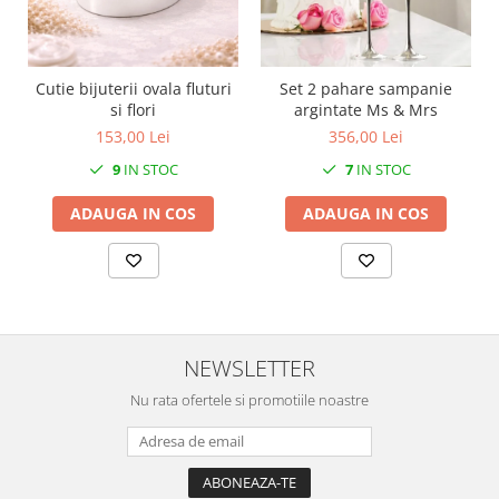
MORRIS&AMP;CO
KINGSLEY
SERENDIPITY GOLD
Cutie bijuterii ovala fluturi
Set 2 pahare sampanie
SERENDIPITY PLATINUM
si flori
argintate Ms & Mrs
CHELSEA
153,00 Lei
356,00 Lei
MEDICEA
9
IN STOC
7
IN STOC
CELESTIAL
ADAUGA IN COS
ADAUGA IN COS
PATCHWORK WILLOW
BLUE LILY
HIBISCUS
SWAN
FLORENTINE TURQUOISE
NEWSLETTER
ANTHEMION GREY
ORCHARD
Nu rata ofertele si promotiile noastre
CREATURES OF CURIOSITY
JARDIN
RENAISSANCE RED