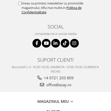
SERENDIPITY WHITE
Vreau sa primesc newsletter cu promotiile
magazinului. Afla mai multe in
Politica de
FLOWER FESTIVAL BLUE
Confidentialitate
FLOWER FESTIVAL RED
LOVE BIRDS
SOCIAL
CHIQUE VERDE
Urmareste-ne in social media
CHIQUE ROZ
CHIQUE STRIPES VERDE
Renaissance Grey
Royal White
SUPORT CLIENTI
CHIQUE STRIPES GALBEN
CHIQUE GALBEN
Bucuresti L-V: 10.00-18.00, SAMBATA: 10.00-16.00, DUMINICA:
INCHIS
+4 0721 203 809
office@azay.ro
MAGAZINUL MEU