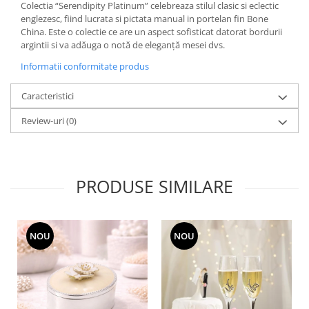
Cote Noire
Colectia “Serendipity Platinum” celebreaza stilul clasic si eclectic
ARRIS
englezesc, fiind lucrata si pictata manual in portelan fin Bone
CELESTIAL PLATINUM
China. Este o colectie ce are un aspect sofisticat datorat bordurii
argintii si va adăuga o notă de eleganță mesei dvs.
CORNUCOPIA
Informatii conformitate produs
INTAGLIO
JASPER CONRAN GOLD
Caracteristici
RENAISSANCE GOLD
Review-uri
(0)
ANTHEMION BLUE
BUTTERFLY BLOOM
OLD COUNTRY ROSES
PASHMINA
PRODUSE SIMILARE
SIGNET PLATINUM
CELESTIAL GOLD
NATURE
NOU
NOU
CHINOISERIE WHITE
JASPER CONRAN WHITE
GILDED MUSE
WONDERLUST