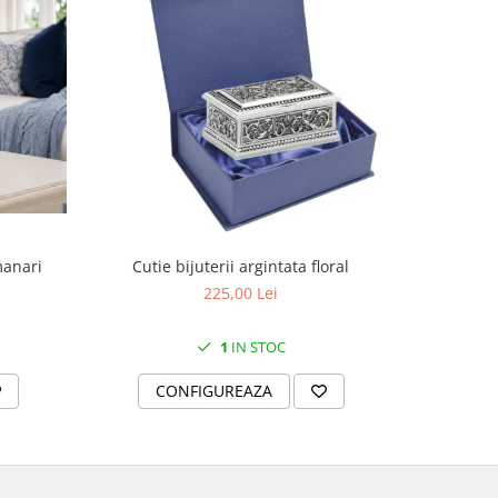
manari
Cutie bijuterii argintata floral
Set portela
farfurii 28
225,00 Lei
1
IN STOC
CONFIGUREAZA
C