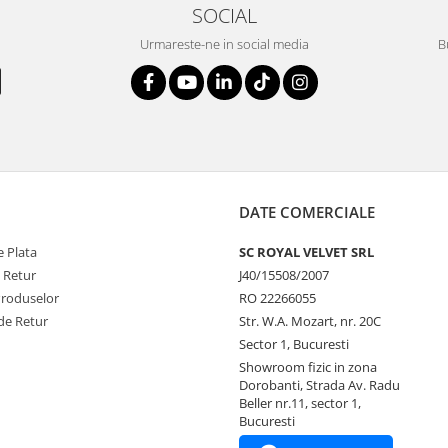
SOCIAL
Urmareste-ne in social media
B
DATE COMERCIALE
 Plata
SC ROYAL VELVET SRL
e Retur
J40/15508/2007
Produselor
RO 22266055
de Retur
Str. W.A. Mozart, nr. 20C
Sector 1, Bucuresti
Showroom fizic in zona
Dorobanti, Strada Av. Radu
Beller nr.11, sector 1,
Bucuresti