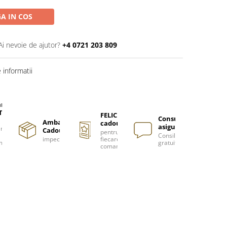
A IN COS
Ai nevoie de ajutor?
+4 0721 203 809
informatii
are
TUITA
FELICITARE
Consultanță
Ambalare
cadou
asigurată
nzi
Cadou
pentru
Consiliere
impecabilă
fiecare
m
gratuită
comanda