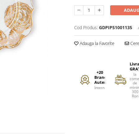
ADAUG
Cod Produs:
GDPIP51001135
Adauga la Favorite
Cere 
Livr
GRA
+20
la
Branduri
come
Autentice
de
mini
Internationale
300
Ron