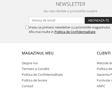
NEWSLETTER
MORRIS&AMP;CO
KINGSLEY
Nu rata ofertele si promotiile noastre
SERENDIPITY GOLD
SERENDIPITY PLATINUM
Vreau sa primesc newsletter cu promotiile magazinului.
CHELSEA
Afla mai multe in
Politica de Confidentialitate
MEDICEA
CELESTIAL
PATCHWORK WILLOW
MAGAZINUL MEU
CLIENTI
BLUE LILY
HIBISCUS
Despre noi
Metode de
SWAN
Termeni si Conditii
Politica d
Politica de Confidentialitate
Garantia 
FLORENTINE TURQUOISE
Politica de livrare
Formular 
ANTHEMION GREY
Contact
ANPC
ORCHARD
CREATURES OF CURIOSITY
JARDIN
RENAISSANCE RED