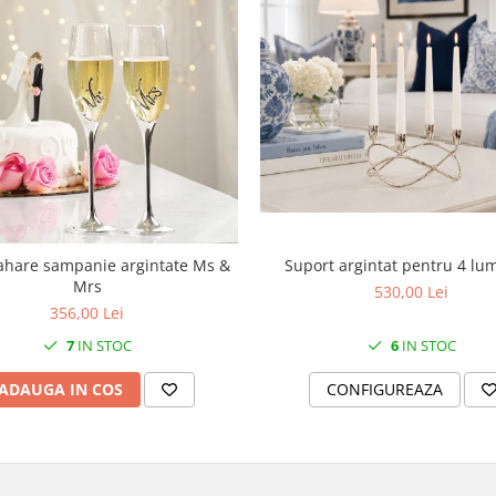
Suport argintat pentru 4 lu
ahare sampanie argintate Ms &
Mrs
530,00 Lei
356,00 Lei
6
IN STOC
7
IN STOC
CONFIGUREAZA
ADAUGA IN COS