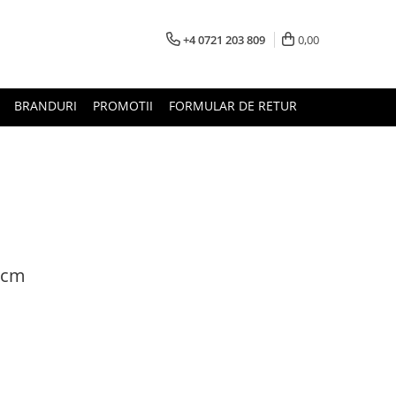
+4 0721 203 809
0,00
BRANDURI
PROMOTII
FORMULAR DE RETUR
17cm