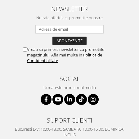
SERENDIPITY WHITE
NEWSLETTER
FLOWER FESTIVAL BLUE
Nu rata ofertele si promotiile noastre
FLOWER FESTIVAL RED
LOVE BIRDS
CHIQUE VERDE
CHIQUE ROZ
Vreau sa primesc newsletter cu promotiile
CHIQUE STRIPES VERDE
magazinului. Afla mai multe in
Politica de
Renaissance Grey
Confidentialitate
Royal White
CHIQUE STRIPES GALBEN
SOCIAL
CHIQUE GALBEN
Urmareste-ne in social media
SUPORT CLIENTI
Bucuresti L-V: 10.00-18.00, SAMBATA: 10.00-16.00, DUMINICA:
INCHIS