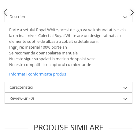
Cote Noire
ARRIS
CELESTIAL PLATINUM
Descriere
CORNUCOPIA
Parte a setului Royal White, acest design va va imbunatati vesela
INTAGLIO
la un inalt nivel. Colectial Royal White are un design rafinat, cu
JASPER CONRAN GOLD
elemente subtile de albastru cobalt si detalii aurii.
RENAISSANCE GOLD
Ingrijire: material 100% portelan
Se recomanda doar spalarea manuala
ANTHEMION BLUE
Nu este sigur sa spalati la masina de spalat vase
BUTTERFLY BLOOM
Nu este compatibil cu cuptorul cu microunde
OLD COUNTRY ROSES
Informatii conformitate produs
PASHMINA
SIGNET PLATINUM
Caracteristici
CELESTIAL GOLD
Review-uri
(0)
NATURE
CHINOISERIE WHITE
JASPER CONRAN WHITE
PRODUSE SIMILARE
GILDED MUSE
WONDERLUST