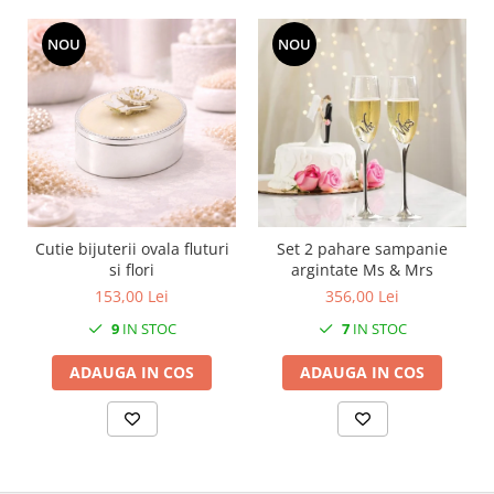
MORRIS&AMP;CO
NOU
NOU
KINGSLEY
SERENDIPITY GOLD
SERENDIPITY PLATINUM
CHELSEA
MEDICEA
CELESTIAL
PATCHWORK WILLOW
BLUE LILY
Cutie bijuterii ovala fluturi
Set 2 pahare sampanie
si flori
argintate Ms & Mrs
HIBISCUS
153,00 Lei
356,00 Lei
SWAN
9
IN STOC
7
IN STOC
FLORENTINE TURQUOISE
ANTHEMION GREY
ADAUGA IN COS
ADAUGA IN COS
ORCHARD
CREATURES OF CURIOSITY
JARDIN
RENAISSANCE RED