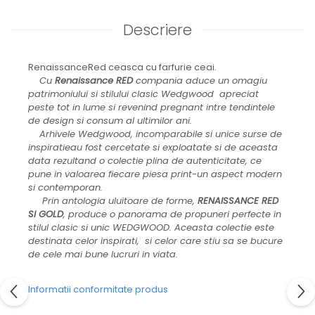
JASPER CONRAN GOLD
RENAISSANCE GOLD
Descriere
ANTHEMION BLUE
BUTTERFLY BLOOM
RenaissanceRed ceasca cu farfurie ceai.
OLD COUNTRY ROSES
Cu
Renaissance RED
compania aduce un omagiu
PASHMINA
patrimoniului si stilului clasic Wedgwood apreciat
SIGNET PLATINUM
peste tot in lume si revenind pregnant intre tendintele
CELESTIAL GOLD
de design si consum al ultimilor ani.
Arhivele Wedgwood, incomparabile si unice surse de
NATURE
inspiratieau fost cercetate si exploatate si de aceasta
CHINOISERIE WHITE
data rezultand o colectie plina de autenticitate, ce
JASPER CONRAN WHITE
pune in valoarea fiecare piesa print-un aspect modern
GILDED MUSE
si contemporan.
Prin antologia uluitoare de forme,
RENAISSANCE RED
WONDERLUST
SI GOLD
, produce o panorama de propuneri perfecte in
MORRIS&AMP;CO
stilul clasic si unic WEDGWOOD. Aceasta colectie este
KINGSLEY
destinata celor inspirati, si celor care stiu sa se bucure
SERENDIPITY GOLD
de cele mai bune lucruri in viata.
SERENDIPITY PLATINUM
CHELSEA
Informatii conformitate produs
MEDICEA