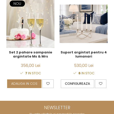
NOU
Set 2 pahare sampanie
Suport argintat pentru 4
argintate Ms & Mrs
lumanari
356,00 Lei
530,00 Lei
7
IN STOC
6
IN STOC
ADAUGA IN COS
CONFIGUREAZA
NEWSLETTER