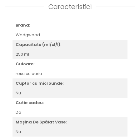
CELESTIAL
Caracteristici
PATCHWORK WILLOW
BLUE LILY
Brand:
HIBISCUS
SWAN
Wedgwood
FLORENTINE TURQUOISE
Capacitate (ml/cl/l):
ANTHEMION GREY
250 ml
ORCHARD
CREATURES OF CURIOSITY
Culoare:
JARDIN
rosu cu auriu
RENAISSANCE RED
Cuptor cu microunde:
SERENDIPITY WHITE
FLOWER FESTIVAL BLUE
Nu
FLOWER FESTIVAL RED
Cutie cadou:
LOVE BIRDS
Da
CHIQUE VERDE
Mașina De Spălat Vase:
CHIQUE ROZ
CHIQUE STRIPES VERDE
Nu
Renaissance Grey