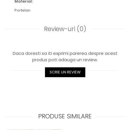
Material:
Royal White
Portelan
CHIQUE STRIPES GALBEN
CHIQUE GALBEN
Review-uri
(0)
Daca doresti sa iti exprimi parerea despre acest
produs poti adauga un review.
SCRIE UN REVIEW
PRODUSE SIMILARE