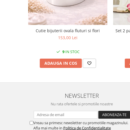
Cote Noire
ARRIS
CELESTIAL PLATINUM
CORNUCOPIA
INTAGLIO
Cutie bijuterii ovala fluturi si flori
Set 2 p
JASPER CONRAN GOLD
153,00 Lei
RENAISSANCE GOLD
ANTHEMION BLUE
9
IN STOC
BUTTERFLY BLOOM
ADAUGA IN COS
OLD COUNTRY ROSES
PASHMINA
SIGNET PLATINUM
CELESTIAL GOLD
NEWSLETTER
NATURE
CHINOISERIE WHITE
Nu rata ofertele si promotiile noastre
JASPER CONRAN WHITE
GILDED MUSE
Vreau sa primesc newsletter cu promotiile magazinului.
WONDERLUST
Afla mai multe in
Politica de Confidentialitate