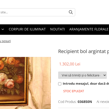
CORPURI DE ILUMINAT
NOUTATI
ARANJAMENTE FLORALE
u sosuri
Recipient bol argintat 
1.302,00 Lei
Introdu mesajul, doar dacă do
STOC EPUIZAT
Cod Produs:
036850N
Ai nevoi