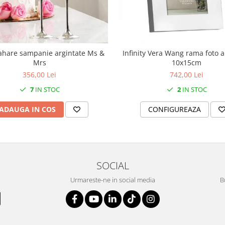
ahare sampanie argintate Ms &
Infinity Vera Wang rama foto a
Mrs
10x15cm
356,00 Lei
742,00 Lei
7
IN STOC
2
IN STOC
ADAUGA IN COS
CONFIGUREAZA
SOCIAL
Urmareste-ne in social media
B