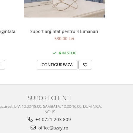
Suport argintat pentru 4 lumanari
rgintata
Cutie
530,00 Lei
6
IN STOC
CONFIGUREAZA
C
SUPORT CLIENTI
ucuresti L-V: 10.00-18.00, SAMBATA: 10.00-16.00, DUMINICA:
INCHIS
+4 0721 203 809
office@azay.ro