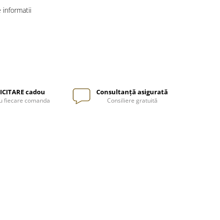
informatii
ICITARE cadou
Consultanță asigurată
u fiecare comanda
Consiliere gratuită