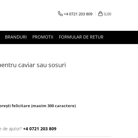
+4 0721 203 809
0,00
BRANDURI
PROMOTII
FORMULAR DE RETUR
pentru caviar sau sosuri
rești felicitare (maxim 300 caractere)
e de ajutor?
+4 0721 203 809