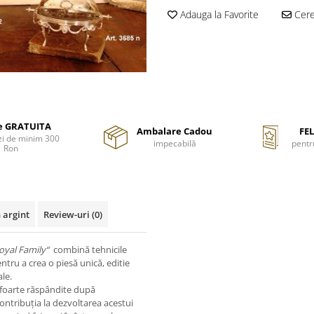
Adauga la Favorite
Cere 
re GRATUITA
Ambalare Cadou
FEL
i de minim 300
impecabilă
pentr
Ron
 argint
Review-uri
(0)
oyal Family“
combină tehnicile
tru a crea o piesă unică, editie
ale.
it foarte răspândite după
 contribuția la dezvoltarea acestui