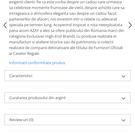
Cote Noire
exigenti clienti: fie ca este vorba despre un cadou care urmeaza
ARRIS
sa celebreze momente frumoase ale vietii, despre achizitii care sa
intregeasca o atmosfera eleganta sau despre un cadou facut
CELESTIAL PLATINUM
partenerilor de afaceri, noi investim intr-o relatie cu adevarat
CORNUCOPIA
speciala pe termen lung. Acoperind inspirat o nisa neexploatata
INTAGLIO
pana acum AZAY a ales sa ofere publicului din Romania marci din
categoria Exclusive/ High-End Brands cu produse realizate in
JASPER CONRAN GOLD
manufacturi si ateliere istorice sau de patrimoniu si colectii
RENAISSANCE GOLD
realizate de companii detinatoare ale titlului de Furnizori Oficiali
ANTHEMION BLUE
ai Caselor Regale.
BUTTERFLY BLOOM
Informatii conformitate produs
OLD COUNTRY ROSES
Caracteristici
PASHMINA
SIGNET PLATINUM
CELESTIAL GOLD
Curatarea produsului din argint
NATURE
CHINOISERIE WHITE
JASPER CONRAN WHITE
Review-uri
(0)
GILDED MUSE
WONDERLUST