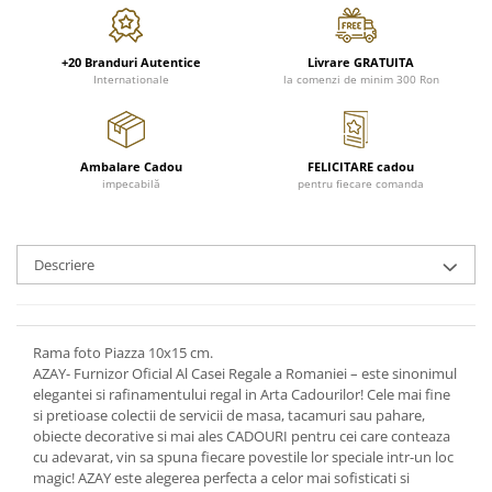
FRAPIERE
GEORGIA
LUCREZIA
VESTA
PAHARE SI ACCESORII
SAMOA
ELISA
CORPORATE
SET PENTRU BĂUTURI
PIVOINE
TONDO DONI
FLOWER
+20 Branduri Autentice
Livrare GRATUITA
Internationale
la comenzi de minim 300 Ron
TĂVI SI ACCESORII
ESMERALDA BLANC, GOLD,
ORPHOS
TABLE
PLATINUM
ACCESORII PENTRU FEMEI
CILI
BABY COLLECTION
CHARDONS GOLD, PLATINUM
SFEȘNICE
GIULIA
ROSE
Ambalare Cadou
FELICITARE cadou
HEMISPHERE
RAME SI ALBUME FOTO
NETTARE DI VINO
LOVE KNOTS SILVER
impecabilă
pentru fiecare comanda
KHAZARD OR &AMP; PLATINE
CARAFE
NOTTE DI STELLE
WITH LOVE SILVER
JASPER CONRAN PLATINUM
FRUCTIERE ARGINTATE
PLINIO
WITH LOVE BLACK
CHINOISERIE GREEN
ACCESORII PENTRU BĂRBAȚI
YOUNG
WITH LOVE WHITE
Descriere
100 YEARS
ACCESORII PENTRU BIROU
VIP
INFINITY
BLANC SUR BLANC
BOLURI DECO
PIUME
WISH
GROSGRAIN
AROME DE INTERIOR
AURIS
LOVE KNOTS GOLD
Rama foto Piazza 10x15 cm.
LACE GOLD
AZAY- Furnizor Oficial Al Casei Regale a Romaniei – este sinonimul
TEXTILE
BOTANIC GARDEN
WITH LOVE NOUVEAU
elegantei si rafinamentului regal in Arta Cadourilor! Cele mai fine
LACE PLATINUM
BIJUTERII
STELLA
WITH LOVE GOLD
si pretioase colectii de servicii de masa, tacamuri sau pahare,
EQUESTRIA
ARANJAMENTE FLORALE
obiecte decorative si mai ales CADOURI pentru cei care conteaza
POLKA BLUE
cu adevarat, vin sa spuna fiecare povestile lor speciale intr-un loc
PERNE
magic! AZAY este alegerea perfecta a celor mai sofisticati si
CHEEKY PINK