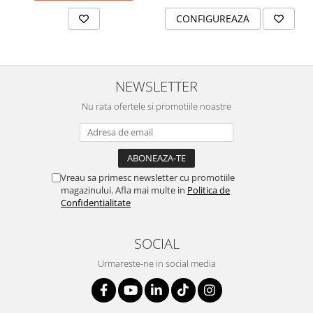
SERENDIPITY WHITE
CONFIGUREAZA
FLOWER FESTIVAL BLUE
FLOWER FESTIVAL RED
LOVE BIRDS
CHIQUE VERDE
NEWSLETTER
CHIQUE ROZ
Nu rata ofertele si promotiile noastre
CHIQUE STRIPES VERDE
Renaissance Grey
Royal White
CHIQUE STRIPES GALBEN
Vreau sa primesc newsletter cu promotiile
CHIQUE GALBEN
magazinului. Afla mai multe in
Politica de
Confidentialitate
SOCIAL
Urmareste-ne in social media