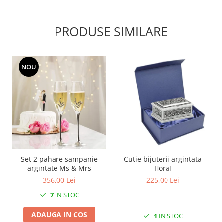
MORRIS&AMP;CO
KINGSLEY
PRODUSE SIMILARE
SERENDIPITY GOLD
SERENDIPITY PLATINUM
CHELSEA
NOU
MEDICEA
CELESTIAL
PATCHWORK WILLOW
BLUE LILY
HIBISCUS
SWAN
FLORENTINE TURQUOISE
Set 2 pahare sampanie
Cutie bijuterii argintata
ANTHEMION GREY
argintate Ms & Mrs
floral
ORCHARD
356,00 Lei
225,00 Lei
CREATURES OF CURIOSITY
7
IN STOC
JARDIN
RENAISSANCE RED
ADAUGA IN COS
1
IN STOC