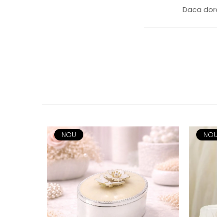
JASPER CONRAN GOLD
Daca dore
RENAISSANCE GOLD
ANTHEMION BLUE
BUTTERFLY BLOOM
OLD COUNTRY ROSES
PASHMINA
SIGNET PLATINUM
CELESTIAL GOLD
NATURE
CHINOISERIE WHITE
JASPER CONRAN WHITE
GILDED MUSE
NOU
NO
WONDERLUST
MORRIS&AMP;CO
KINGSLEY
SERENDIPITY GOLD
SERENDIPITY PLATINUM
CHELSEA
MEDICEA