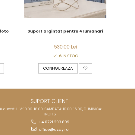
Suport argintat pentru 4 lumanari
foto
Cutie 
530,00 Lei
6
IN STOC
CONFIGUREAZA
C
SUPORT CLIENTI
Bucuresti L-V: 10.00-18.00, SAMBATA: 10.00-16.00, DUMINICA:
INCHIS
+4 0721 203 809
office@azay.ro