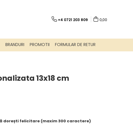
+4 0721 203 809
0,00
BRANDURI
PROMOTII
FORMULAR DE RETUR
nalizata 13x18 cm
ă dorești felicitare (maxim 300 caractere)