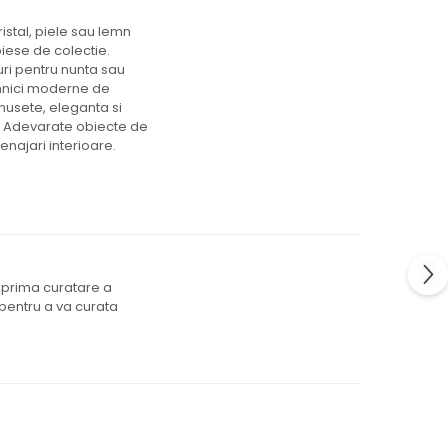
ristal, piele sau lemn
piese de colectie.
uri pentru nunta sau
ehnici moderne de
musete, eleganta si
ti. Adevarate obiecte de
enajari interioare.
m prima curatare a
 pentru a va curata