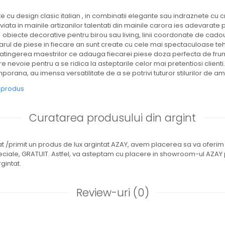
te cu design clasic italian , in combinatii elegante sau indraznete cu c
iata in mainile artizanilor talentati din mainile carora ies adevarate 
 obiecte decorative pentru birou sau living, linii coordonate de cado
marul de piese in fiecare an sunt create cu cele mai spectaculoase t
e atingerea maestrilor ce adauga fiecarei piese doza perfecta de fru
re nevoie pentru a se ridica la asteptarile celor mai pretentiosi clien
orana, au imensa versatilitate de a se potrivi tuturor stilurilor de am
e produs
Curatarea produsului din argint
nat /primit un produs de lux argintat AZAY, avem placerea sa va oferi
peciale, GRATUIT. Astfel, va asteptam cu placere in showroom-ul AZAY
gintat.
Review-uri
(0)