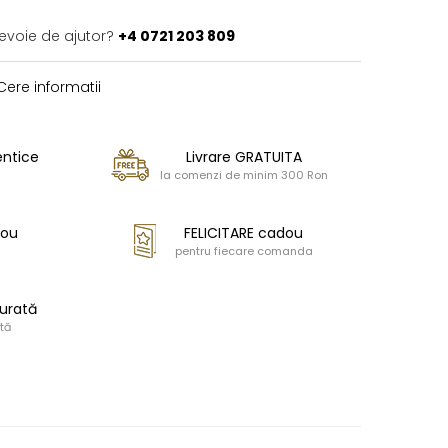
nevoie de ajutor?
+4 0721 203 809
ere informatii
entice
Livrare GRATUITA
la comenzi de minim 300 Ron
dou
FELICITARE cadou
pentru fiecare comanda
urată
tă