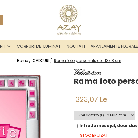
INT
CORPURI DE ILUMINAT
NOUTATI
ARANJAMENTE FLORALE
Rama foto personalizata 13x18 cm
Home /
CADOURI /
Rama foto perso
323,07 Lei
Introdu mesajul, doar dac
STOC EPUIZAT