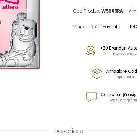
Cod Produs:
W5065RA
Ai 
Adauga la Favorite
C
+20 Branduri Aut
Internationale
Ambalare Ca
impecabilă
Consultanță asig
Consiliere gratui
Descriere