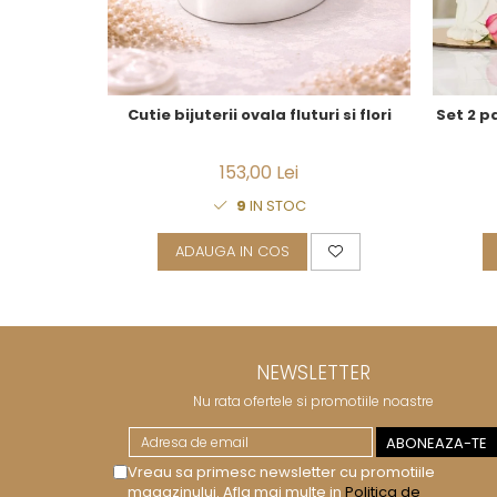
CELESTIAL
PATCHWORK WILLOW
BLUE LILY
HIBISCUS
Cutie bijuterii ovala fluturi si flori
Set 2 p
SWAN
FLORENTINE TURQUOISE
ANTHEMION GREY
153,00 Lei
ORCHARD
9
IN STOC
CREATURES OF CURIOSITY
JARDIN
ADAUGA IN COS
RENAISSANCE RED
SERENDIPITY WHITE
FLOWER FESTIVAL BLUE
FLOWER FESTIVAL RED
NEWSLETTER
LOVE BIRDS
Nu rata ofertele si promotiile noastre
CHIQUE VERDE
CHIQUE ROZ
CHIQUE STRIPES VERDE
Vreau sa primesc newsletter cu promotiile
Renaissance Grey
magazinului. Afla mai multe in
Politica de