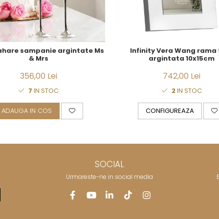
ahare sampanie argintate Ms
Infinity Vera Wang rama 
& Mrs
argintata 10x15cm
356,00 Lei
742,00 Lei
7
IN STOC
2
IN STOC
ADAUGA IN COS
CONFIGUREAZA
SOCIAL
Urmareste-ne in social media