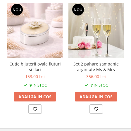
MORRIS&AMP;CO
NOU
NOU
KINGSLEY
SERENDIPITY GOLD
SERENDIPITY PLATINUM
CHELSEA
MEDICEA
CELESTIAL
PATCHWORK WILLOW
Cutie bijuterii ovala fluturi
Set 2 pahare sampanie
BLUE LILY
si flori
argintate Ms & Mrs
HIBISCUS
153,00 Lei
356,00 Lei
SWAN
9
IN STOC
7
IN STOC
FLORENTINE TURQUOISE
ANTHEMION GREY
ADAUGA IN COS
ADAUGA IN COS
ORCHARD
CREATURES OF CURIOSITY
JARDIN
RENAISSANCE RED