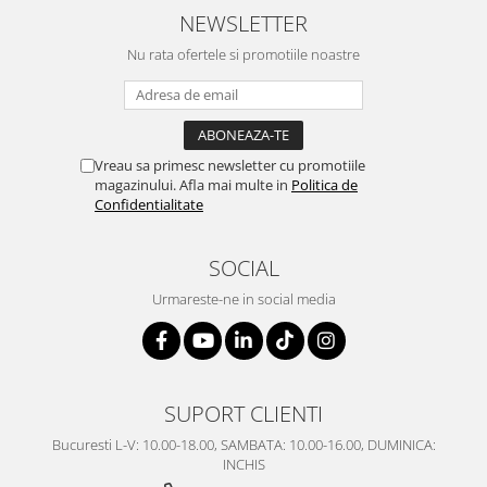
SERENDIPITY WHITE
NEWSLETTER
FLOWER FESTIVAL BLUE
Nu rata ofertele si promotiile noastre
FLOWER FESTIVAL RED
LOVE BIRDS
CHIQUE VERDE
CHIQUE ROZ
Vreau sa primesc newsletter cu promotiile
CHIQUE STRIPES VERDE
magazinului. Afla mai multe in
Politica de
Confidentialitate
Renaissance Grey
Royal White
SOCIAL
CHIQUE STRIPES GALBEN
CHIQUE GALBEN
Urmareste-ne in social media
SUPORT CLIENTI
Bucuresti L-V: 10.00-18.00, SAMBATA: 10.00-16.00, DUMINICA:
INCHIS