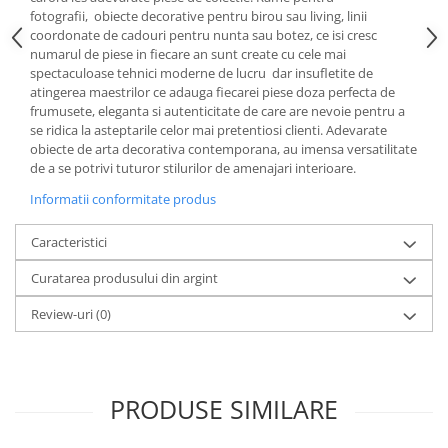
Cote Noire
fotografii, obiecte decorative pentru birou sau living, linii
ARRIS
coordonate de cadouri pentru nunta sau botez, ce isi cresc
CELESTIAL PLATINUM
numarul de piese in fiecare an sunt create cu cele mai
CORNUCOPIA
spectaculoase tehnici moderne de lucru dar insufletite de
atingerea maestrilor ce adauga fiecarei piese doza perfecta de
INTAGLIO
frumusete, eleganta si autenticitate de care are nevoie pentru a
JASPER CONRAN GOLD
se ridica la asteptarile celor mai pretentiosi clienti. Adevarate
obiecte de arta decorativa contemporana, au imensa versatilitate
RENAISSANCE GOLD
de a se potrivi tuturor stilurilor de amenajari interioare.
ANTHEMION BLUE
Informatii conformitate produs
BUTTERFLY BLOOM
OLD COUNTRY ROSES
Caracteristici
PASHMINA
Curatarea produsului din argint
SIGNET PLATINUM
CELESTIAL GOLD
Review-uri
(0)
NATURE
CHINOISERIE WHITE
JASPER CONRAN WHITE
PRODUSE SIMILARE
GILDED MUSE
WONDERLUST