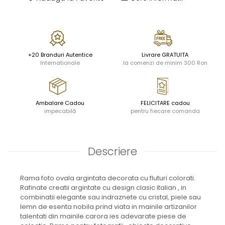
TĂVI SI ACCESORII
ESMERALDA BLANC, GOLD, PLATINUM
ORPHOS
TABLE
ACCESORII PENTRU FEMEI
CHARDONS GOLD, PLATINUM
CILI
BABY COLLECTION
SFEȘNICE
HEMISPHERE
GIULIA
ROSE
RAME SI ALBUME FOTO
KHAZARD OR &AMP; PLATINE
NETTARE DI VINO
LOVE KNOTS SILVER
+20 Branduri Autentice
Livrare GRATUITA
CARAFE
JASPER CONRAN PLATINUM
NOTTE DI STELLE
WITH LOVE SILVER
Internationale
la comenzi de minim 300 Ron
FRUCTIERE ARGINTATE
CHINOISERIE GREEN
PLINIO
WITH LOVE BLACK
ACCESORII PENTRU BĂRBAȚI
100 YEARS
YOUNG
WITH LOVE WHITE
ACCESORII PENTRU BIROU
BLANC SUR BLANC
VIP
INFINITY
Ambalare Cadou
FELICITARE cadou
BOLURI DECO
GROSGRAIN
PIUME
WISH
impecabilă
pentru fiecare comanda
AROME DE INTERIOR
LACE GOLD
AURIS
LOVE KNOTS GOLD
TEXTILE
LACE PLATINUM
BOTANIC GARDEN
WITH LOVE NOUVEAU
BIJUTERII
EQUESTRIA
STELLA
WITH LOVE GOLD
Descriere
ARANJAMENTE FLORALE
POLKA BLUE
PERNE
CHEEKY PINK
Cote Noire
ARRIS
Rama foto ovala argintata decorata cu fluturi colorati.
Rafinate creatii argintate cu design clasic italian , in
CELESTIAL PLATINUM
combinatii elegante sau indraznete cu cristal, piele sau
CORNUCOPIA
lemn de esenta nobila prind viata in mainile artizanilor
INTAGLIO
talentati din mainile carora ies adevarate piese de