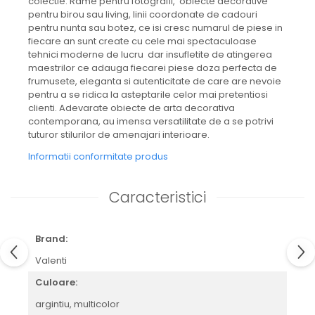
JASPER CONRAN GOLD
colectie. Rame pentru fotografii, obiecte decorative
pentru birou sau living, linii coordonate de cadouri
RENAISSANCE GOLD
pentru nunta sau botez, ce isi cresc numarul de piese in
ANTHEMION BLUE
fiecare an sunt create cu cele mai spectaculoase
BUTTERFLY BLOOM
tehnici moderne de lucru dar insufletite de atingerea
maestrilor ce adauga fiecarei piese doza perfecta de
OLD COUNTRY ROSES
frumusete, eleganta si autenticitate de care are nevoie
PASHMINA
pentru a se ridica la asteptarile celor mai pretentiosi
SIGNET PLATINUM
clienti. Adevarate obiecte de arta decorativa
CELESTIAL GOLD
contemporana, au imensa versatilitate de a se potrivi
tuturor stilurilor de amenajari interioare.
NATURE
CHINOISERIE WHITE
Informatii conformitate produs
JASPER CONRAN WHITE
GILDED MUSE
Caracteristici
WONDERLUST
MORRIS&AMP;CO
KINGSLEY
Brand:
SERENDIPITY GOLD
Valenti
SERENDIPITY PLATINUM
Culoare:
CHELSEA
argintiu,
multicolor
MEDICEA