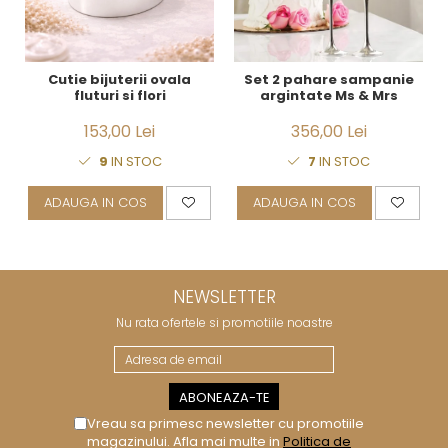
Cutie bijuterii ovala
Set 2 pahare sampanie
fluturi si flori
argintate Ms & Mrs
153,00 Lei
356,00 Lei
9
IN STOC
7
IN STOC
ADAUGA IN COS
ADAUGA IN COS
NEWSLETTER
Nu rata ofertele si promotiile noastre
Vreau sa primesc newsletter cu promotiile
magazinului. Afla mai multe in
Politica de