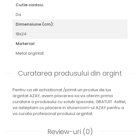
CELESTIAL
Cutie cadou:
PATCHWORK WILLOW
Da
BLUE LILY
Dimensiune (cm):
HIBISCUS
SWAN
18x24
FLORENTINE TURQUOISE
Material:
ANTHEMION GREY
Metal argintat
ORCHARD
CREATURES OF CURIOSITY
JARDIN
Curatarea produsului din argint
RENAISSANCE RED
SERENDIPITY WHITE
Pentru ca ati achizitionat /primit un produs de lux
FLOWER FESTIVAL BLUE
argintat AZAY, avem placerea sa va oferim prima
FLOWER FESTIVAL RED
curatare a produsului cu solutii speciale, GRATUIT. Astfel,
va asteptam cu placere in showroom-ul AZAY pentru a
LOVE BIRDS
va curata profesional produsul argintat.
CHIQUE VERDE
CHIQUE ROZ
Review-uri
(0)
CHIQUE STRIPES VERDE
Renaissance Grey