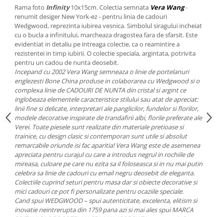
Cote Noire
Rama foto
Infinity
10x15cm. Colectia semnata
Vera Wang
-
ARRIS
renumit desiger New York-ez - pentru linia de cadouri
CELESTIAL PLATINUM
Wedgwood, reprezinta iubirea vesnica. Simbolul siragului incheiat
CORNUCOPIA
cu o bucla a infinitului, marcheaza dragostea fara de sfarsit. Este
evidentiat in detaliu pe intreaga colectie, ca o reamintire a
INTAGLIO
rezistentei in timp iubirii. O colectie speciala, argintata, potrivita
JASPER CONRAN GOLD
pentru un cadou de nunta deosebit.
Incepand cu 2002 Vera Wang semneaza o linie de portelanuri
RENAISSANCE GOLD
englezesti Bone China produse in colaborarea cu Wedgwood si o
ANTHEMION BLUE
complexa linie de CADOURI DE NUNTA din cristal si argint ce
BUTTERFLY BLOOM
inglobeaza elementele caracteristice stilului sau atat de apreciat:
linii fine si delicate, interpretari ale panglicilor, fundelor si florilor,
OLD COUNTRY ROSES
modele decorative inspirate de trandafirii albi, florile preferate ale
PASHMINA
Verei. Toate piesele sunt realizate din materiale pretioase si
SIGNET PLATINUM
trainice, cu design clasic si contemporan sunt utile si absolut
remarcabile oriunde isi fac aparitia! Vera Wang este de asemenea
CELESTIAL GOLD
apreciata pentru curajul cu care a introdus negrul in rochiile de
NATURE
mireasa, culoare pe care nu ezita sa il foloseasca si in nu mai putin
celebra sa linie de cadouri cu email negru deosebit de eleganta.
CHINOISERIE WHITE
Colectiile cuprind seturi pentru masa dar si obiecte decorative si
JASPER CONRAN WHITE
mici cadouri ce pot fi personalizate pentru ocaziile speciale.
GILDED MUSE
Cand spui WEDGWOOD – spui autenticitate, excelenta, elitism si
inovatie neintrerupta din 1759 pana azi si mai ales spui MARCA
WONDERLUST