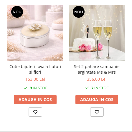
SERENDIPITY WHITE
FLOWER FESTIVAL BLUE
NOU
NOU
FLOWER FESTIVAL RED
LOVE BIRDS
CHIQUE VERDE
CHIQUE ROZ
CHIQUE STRIPES VERDE
Renaissance Grey
Royal White
Cutie bijuterii ovala fluturi
Set 2 pahare sampanie
CHIQUE STRIPES GALBEN
si flori
argintate Ms & Mrs
CHIQUE GALBEN
153,00 Lei
356,00 Lei
9
IN STOC
7
IN STOC
ADAUGA IN COS
ADAUGA IN COS