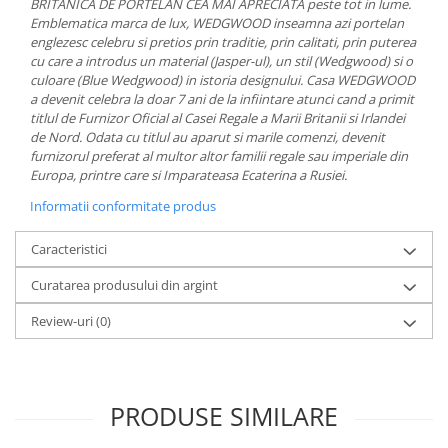
BRITANICA DE PORTELAN CEA MAI APRECIATA peste tot in lume.
MORRIS&AMP;CO
Emblematica marca de lux, WEDGWOOD inseamna azi portelan
KINGSLEY
englezesc celebru si pretios prin traditie, prin calitati, prin puterea
cu care a introdus un material (Jasper-ul), un stil (Wedgwood) si o
SERENDIPITY GOLD
culoare (Blue Wedgwood) in istoria designului. Casa WEDGWOOD
SERENDIPITY PLATINUM
a devenit celebra la doar 7 ani de la infiintare atunci cand a primit
CHELSEA
titlul de Furnizor Oficial al Casei Regale a Marii Britanii si Irlandei
de Nord. Odata cu titlul au aparut si marile comenzi, devenit
MEDICEA
furnizorul preferat al multor altor familii regale sau imperiale din
CELESTIAL
Europa, printre care si Imparateasa Ecaterina a Rusiei.
PATCHWORK WILLOW
Informatii conformitate produs
BLUE LILY
HIBISCUS
Caracteristici
SWAN
Curatarea produsului din argint
FLORENTINE TURQUOISE
Review-uri
(0)
ANTHEMION GREY
ORCHARD
CREATURES OF CURIOSITY
JARDIN
PRODUSE SIMILARE
RENAISSANCE RED